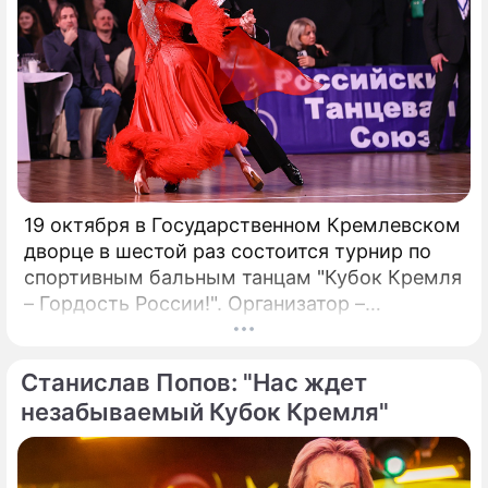
предприятий, рассматривающих
возможность внедрения Биткойна.
19 октября в Государственном Кремлевском
дворце в шестой раз состоится турнир по
спортивным бальным танцам "Кубок Кремля
– Гордость России!". Организатор –
президент Российского танцевального
союза, заслуженный деятель искусств РФ,
Станислав Попов: "Нас ждет
народный артист России Станислав Попов.
незабываемый Кубок Кремля"