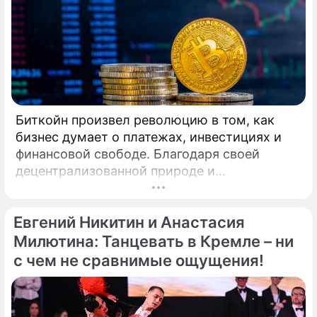
сложившийся дуэт Кирилла Александрова и
Дарьи Прусаковой примет участие в
турнире профессионалов по
латиноамериканской программе.
Биткойн произвел революцию в том, как
бизнес думает о платежах, инвестициях и
финансовой свободе. Благодаря своей
децентрализованной природе и
безграничной функциональности Биткойн
предлагает компаниям захватывающие
Евгений Никитин и Анастасия
возможности для расширения своего
присутствия. Однако наряду с
Милютина: Танцевать в Кремле – ни
преимуществами возникают и серьезные
с чем не сравнимые ощущения!
проблемы, особенно в нормативно-
правовой сфере. Понимание этих
препятствий имеет важное значение для