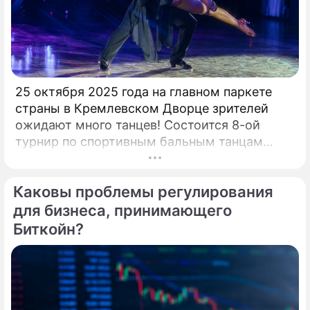
25 октября 2025 года на главном паркете
страны в Кремлевском Дворце зрителей
ожидают много танцев! Состоится 8-ой
турнир по спортивным бальным танцам
"Кубок Кремля – Гордость России!". Будет
разыграно четыре Кубка Кремля в
Каковы проблемы регулирования
европейской и латиноамериканской
программах среди любителей,
для бизнеса, принимающего
профессионалов и Про-Эм пар. Организатор
Биткойн?
– президент Российского Танцевального
Союза, президент Евро-Азиатского
Танцевального Совете (EADC), заслуженный
деятель искусств РФ, народный артист
России Станислав Попов. Совсем недавно