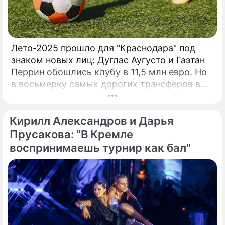
деятельность и проводится под эгидой
Евро-Азиатского Танцевального Совета
(ЕАDC), который с 2019 года объединил 15
стран, и сразу же в октябре этого года
Лето-2025 прошло для "Краснодара" под
провел первые чемпионаты в Китае (г.
знаком новых лиц: Дуглас Аугусто и Гаэтан
Перрин обошлись клубу в 11,5 млн евро. Но
в восьмерку самых дорогих трансферов в
истории "быков" эти сделки даже не попали.
Вспомним трех игроков, за которых южане
Кирилл Александров и Дарья
действительно выкладывали внушительные
суммы.
Прусакова: "В Кремле
воспринимаешь турнир как бал"