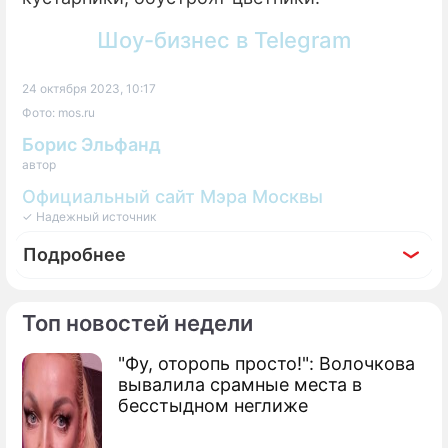
Шоу-бизнес в Telegram
24 октября 2023, 10:17
Фото: mos.ru
Борис Эльфанд
автор
Официальный сайт Мэра Москвы
✓ Надежный источник
Подробнее
Топ новостей недели
"Фу, оторопь просто!": Волочкова
вывалила срамные места в
бесстыдном неглиже