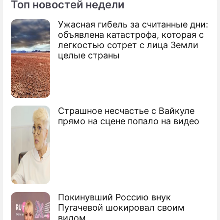
Топ новостей недели
По теме
Ужасная гибель за считанные дни:
объявлена катастрофа, которая с
Продолжение: "Там не шутят
легкостью сотрет с лица Земли
шутки": Отар Кушанашвили
целые страны
жестко ответил
тяжелобольной Лерчек на
угрозы судом
Страшное несчастье с Вайкуле
прямо на сцене попало на видео
Прокуратура заподозрила Лерчек в
грандиозном обмане со смертельной
болезнью
Отар Шалвович Кушанашвили
журналист, телеведущий
Покинувший Россию внук
Пугачевой шокировал своим
видом