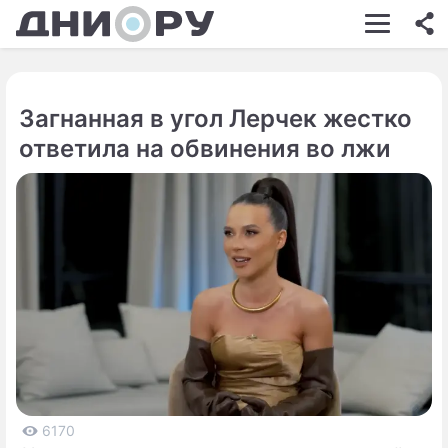
ШОУ-БИЗНЕС
АВТО
Загнанная в угол Лерчек жестко
КИНО
ответила на обвинения во лжи
НЕДВИЖИМОСТЬ
ЗДОРОВЬЕ
ЭКОНОМИКА
ПРОИСШЕСТВИЯ
СОННИК
СТИЛЬ ЖИЗНИ
СЕРИАЛЫ
6170
ИГРЫ