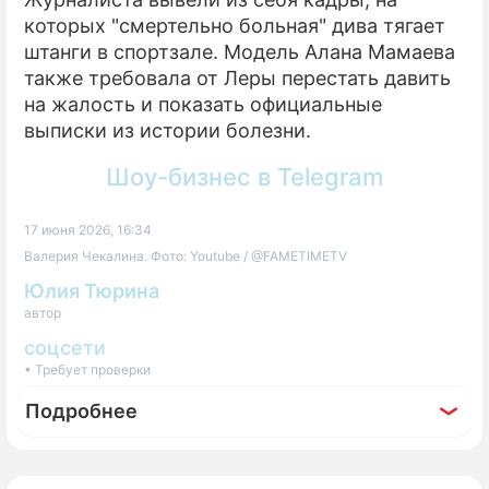
которых "смертельно больная" дива тягает
штанги в спортзале. Модель Алана Мамаева
также требовала от Леры перестать давить
на жалость и показать официальные
выписки из истории болезни.
Шоу-бизнес в Telegram
17 июня 2026, 16:34
Валерия Чекалина. Фото: Youtube / @FAMETIMETV
Юлия Тюрина
автор
соцсети
• Требует проверки
Подробнее