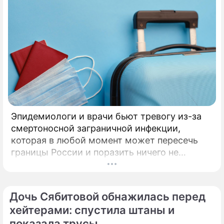
Эпидемиологи и врачи бьют тревогу из-за
смертоносной заграничной инфекции,
которая в любой момент может пересечь
границы России и поразить ничего не
подозревающих граждан. Россию
предупредили о реальной и крайне опасной
угрозе: в страну могут завезти неизлечимый
Дочь Сябитовой обнажилась перед
и смертоносный вирус Бурбон.
хейтерами: спустила штаны и
показала трусы