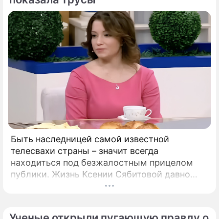
Быть наследницей самой известной
телесвахи страны – значит всегда
находиться под безжалостным прицелом
публики. Жизнь Ксении Сябитовой давно
рассматривают под мощной лупой.
Ученые открыли пугающую правду о