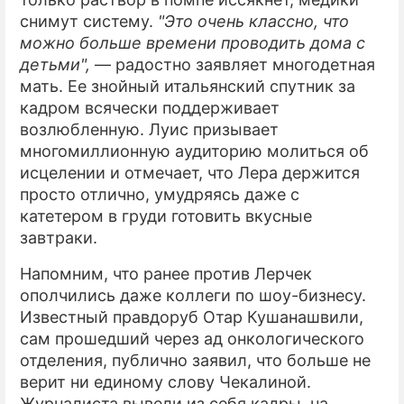
снимут систему.
"Это очень классно, что
можно больше времени проводить дома с
детьми",
— радостно заявляет многодетная
мать. Ее знойный итальянский спутник за
кадром всячески поддерживает
возлюбленную. Луис призывает
многомиллионную аудиторию молиться об
исцелении и отмечает, что Лера держится
просто отлично, умудряясь даже с
катетером в груди готовить вкусные
завтраки.
Напомним, что ранее против Лерчек
ополчились даже коллеги по шоу-бизнесу.
Известный правдоруб Отар Кушанашвили,
сам прошедший через ад онкологического
отделения, публично заявил, что больше не
верит ни единому слову Чекалиной.
Журналиста вывели из себя кадры, на