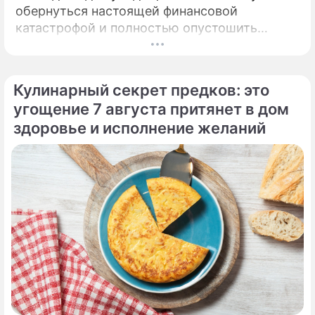
обернуться настоящей финансовой
катастрофой и полностью опустошить
кошелек. Известная шаманка и ясновидящая
Кажетта Ахметжанова выступила с
экстренным предупреждением для всех, кто
Кулинарный секрет предков: это
привык легкомысленно относиться к своим
угощение 7 августа притянет в дом
сбережениям.
здоровье и исполнение желаний