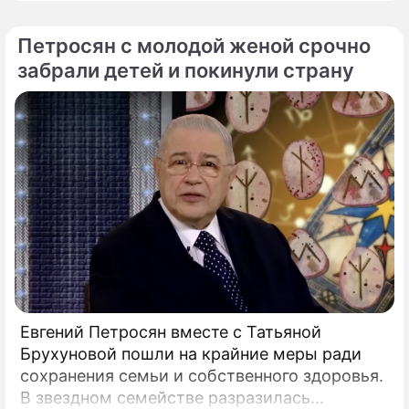
смартфон с беспрепятственным доступом к
социальным сетям в младшем
Петросян с молодой женой срочно
подростковом возрасте обворачивается
забрали детей и покинули страну
скрытым провалом в учебе.
Евгений Петросян вместе с Татьяной
Брухуновой пошли на крайние меры ради
сохранения семьи и собственного здоровья.
В звездном семействе разразилась