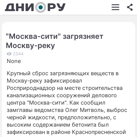
ШОУ-БИЗНЕС
АВТО
"Москва-сити" загрязняет
КИНО
Москву-реку
НЕДВИЖИМОСТЬ
2344
None
ЗДОРОВЬЕ
Крупный сброс загрязняющих веществ в
ЭКОНОМИКА
Москву-реку зафиксировал
ПРОИСШЕСТВИЯ
Росприроднадзор на месте строительства
канализационных сооружений делового
СОННИК
центра "Москва-сити". Как сообщил
замглавы ведомства Олег Митволь, выброс
СТИЛЬ ЖИЗНИ
черной жидкости, предположительно, с
СЕРИАЛЫ
высоким содержанием бетонита был
зафиксирован в районе Краснопресненской
ИГРЫ