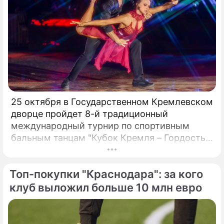
25 октября в Государственном Кремлевском
дворце пройдет 8-й традиционный
международный турнир по спортивным
бальным танцам "Кубок Кремля – Гордость
России!". Турнир с таким названием вот уже
четвертый год проводит Станислав Попов,
Топ-покупки "Краснодара": за кого
президент Российского Танцевального
Союза, заслуженный деятель искусств РФ,
клуб выложил больше 10 млн евро
народный артист России:«Наша страна
переживает сложный период жизни и
задача деятелей культуры, искусства и