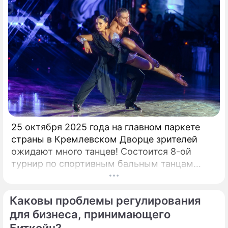
25 октября 2025 года на главном паркете
страны в Кремлевском Дворце зрителей
ожидают много танцев! Состоится 8-ой
турнир по спортивным бальным танцам
"Кубок Кремля – Гордость России!". Будет
разыграно четыре Кубка Кремля в
Каковы проблемы регулирования
европейской и латиноамериканской
программах среди любителей,
для бизнеса, принимающего
профессионалов и Про-Эм пар. Организатор
Биткойн?