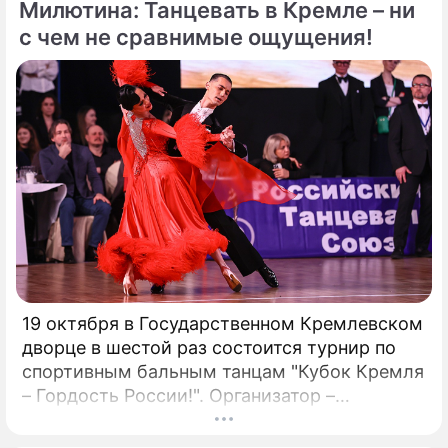
присутствия. Однако наряду с
Милютина: Танцевать в Кремле – ни
преимуществами возникают и серьезные
с чем не сравнимые ощущения!
проблемы, особенно в нормативно-
правовой сфере. Понимание этих
препятствий имеет важное значение для
предприятий, рассматривающих
возможность внедрения Биткойна.
19 октября в Государственном Кремлевском
дворце в шестой раз состоится турнир по
спортивным бальным танцам "Кубок Кремля
– Гордость России!". Организатор –
президент Российского танцевального
союза, заслуженный деятель искусств РФ,