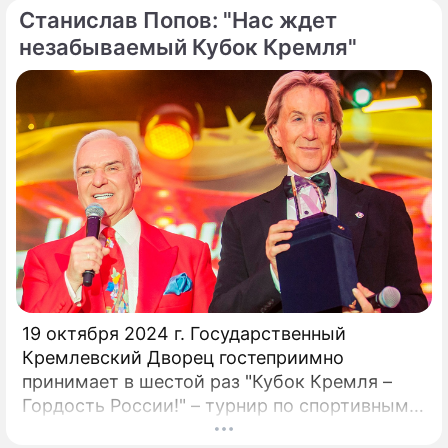
Станислав Попов: "Нас ждет
народный артист России Станислав Попов.
незабываемый Кубок Кремля"
19 октября 2024 г. Государственный
Кремлевский Дворец гостеприимно
принимает в шестой раз "Кубок Кремля –
Гордость России!" – турнир по спортивным
бальным танцам! Кубок Кремля – главный