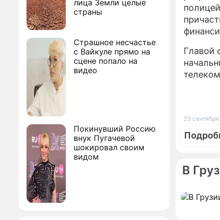
лица Земли целые
полицей
страны
причаст
финанси
Страшное несчастье
Главой 
с Вайкуле прямо на
сцене попало на
начальн
видео
телеком
23 сентября
Покинувший Россию
Подроб
внук Пугачевой
шокировал своим
видом
В Гру