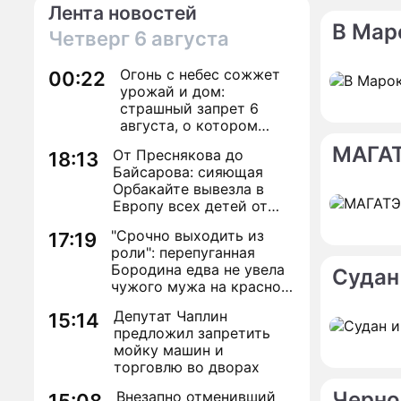
Лента новостей
В Мар
Четверг
6 августа
Огонь с небес сожжет
00:22
урожай и дом:
страшный запрет 6
августа, о котором
молчат старики
МАГАТ
От Преснякова до
18:13
Байсарова: сияющая
Орбакайте вывезла в
Европу всех детей от
разных мужчин
"Срочно выходить из
17:19
роли": перепуганная
Бородина едва не увела
Судан
чужого мужа на красной
дорожке
Депутат Чаплин
15:14
предложил запретить
мойку машин и
торговлю во дворах
Черно
Внезапно отменивший