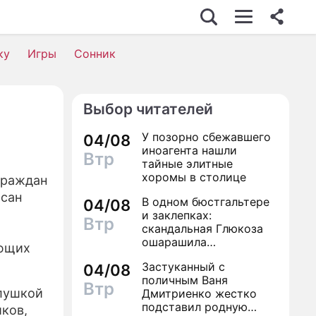
С
ку
Игры
Сонник
Выбор читателей
ОСТЬ
У позорно сбежавшего
04/08
иноагента нашли
Втр
тайные элитные
А
хоромы в столице
граждан
исан
В одном бюстгальтере
ТВИЯ
04/08
и заклепках:
Втр
скандальная Глюкоза
ошарашила
ующих
посетителей
НИ
Застуканный с
04/08
столичного магазина
поличным Ваня
полуголым видом
Втр
слушкой
Дмитриенко жестко
подставил родную
ков,