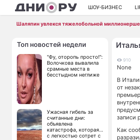
ШОУ-БИЗНЕС
L
Шаляпин увлекся тяжелобольной миллионерш
Топ новостей недели
Италь
"Фу, оторопь просто!":
910
Волочкова вывалила
None
срамные места в
бесстыдном неглиже
В Итали
от неза
премьер
внутрен
предусм
Ужасная гибель за
записи 
считанные дни:
объявлена
катастрофа, которая
Как со
с легкостью сотрет с
разрази