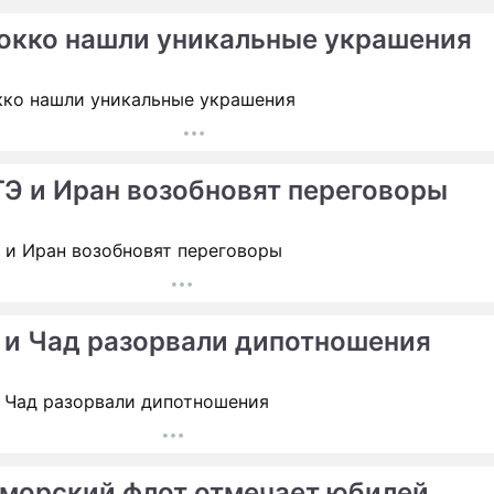
окко нашли уникальные украшения
Э и Иран возобновят переговоры
 и Чад разорвали дипотношения
морский флот отмечает юбилей