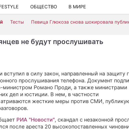
IFESTYLE
ОБЩЕСТВО
В МИРЕ
ШОУ-БИЗНЕ
ей
Тесты
Певица Глюкоза снова шокировала публи
АВТО
КИНО
янцев не будут прослушивать
НЕДВИЖИМ
ЗДОРОВЬЕ
ЭКОНОМИК
и вступил в силу закон, направленный на защиту 
конного прослушивания телефона. Документ подп
ПРОИСШЕС
-министром Романо Проди, а также министрами
СОННИК
них дел и юстиции. В нем, в частности
атриваются жесткие меры против СМИ, публик
СТИЛЬ ЖИЗ
разговоров.
СЕРИАЛЫ
общает
РИА "Новости"
, скандал с незаконной про
лся после ареста 20 высокопоставленных чиновни
ИГРЫ