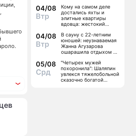
сестру
лиции,
Кому на самом деле
04/08
ИЗЫ
,
достались яхты и
Втр
элитные квартиры
вдовца: жестокий
финал легенды шансона
 бывшего
В сауну с 22-летним
04/08
Вилли Токарева
й
юношей: неузнаваемая
Втр
ароло.
Жанна Агузарова
ошарашила отдыхом с
молодым фаворитом
"Четырех мужей
05/08
похоронила": Шаляпин
Срд
увлекся тяжелобольной
сказочно богатой
дамой
цев