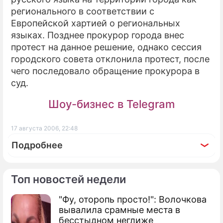
регионального в соответствии с
ПРЕСС-РЕЛИЗЫ
Европейской хартией о региональных
языках. Позднее прокурор города внес
О ПРОЕКТЕ
протест на данное решение, однако сессия
городского совета отклонила протест, после
чего последовало обращение прокурора в
суд.
Шоу-бизнес в Telegram
17 августа 2006, 22:48
Подробнее
Топ новостей недели
"Фу, оторопь просто!": Волочкова
вывалила срамные места в
бесстыдном неглиже