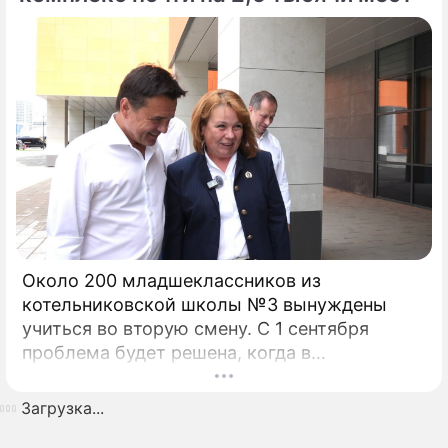
Около 200 младшеклассников из
котельниковской школы №3 вынуждены
учиться во вторую смену. С 1 сентября
проблема будет решена, когда в
микрорайоне Опытное поле откроется
воспитательно-образовательный комплекс
Загрузка...
на 2450 мест. Губернатор Московской