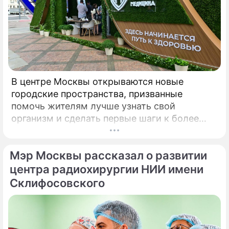
В центре Москвы открываются новые
городские пространства, призванные
помочь жителям лучше узнать свой
организм и сделать первые шаги к более
осознанному отношению к здоровью. Речь
идет о павильонах здоровья, которые
Мэр Москвы рассказал о развитии
начинают работу на столичных бульварах в
рамках масштабного городского проекта
центра радиохирургии НИИ имени
«Лето в Москве».
Склифосовского