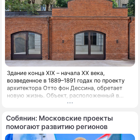
Здание конца XIX – начала XX века,
возведенное в 1889–1891 годах по проекту
архитектора Отто фон Дессина, обретает
новую жизнь. Объект, расположенный в
глубине Потаповского переулка среди
традиционных московских двориков, имеет
Собянин: Московские проекты
статус элемента
историко‑градостроительной среды.
помогают развитию регионов