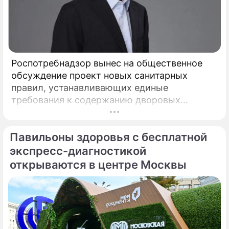
Роспотребнадзор вынес на общественное
обсуждение проект новых санитарных
правил, устанавливающих единые
требования к содержанию дворовых
территорий. Документ вводит на
федеральном уровне нормы, которые ранее
Павильоны здоровья с бесплатной
либо отсутствовали, либо трактовались по-
разному, пояснил депутат Госдумы,
экспресс-диагностикой
председатель Союза дачников
открываются в центре Москвы
Подмосковья» Никита Чаплин.