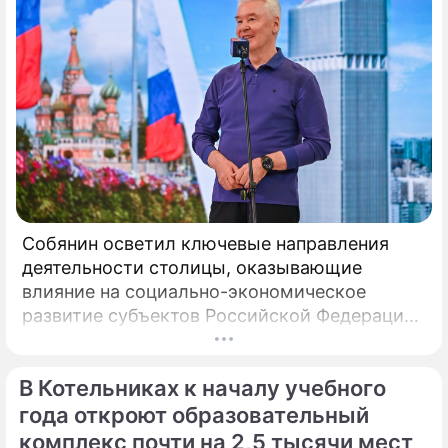
Собянин осветил ключевые направления
деятельности столицы, оказывающие
влияние на социально-экономическое
развитие субъектов Российской Федерации.
Сергей Собянин акцентировал внимание на
значимой роли Москвы в формировании
В Котельниках к началу учебного
федерального бюджета и обеспечении
сбалансированности региональных
года откроют образовательный
финансов.
комплекс почти на 2,5 тысячи мест