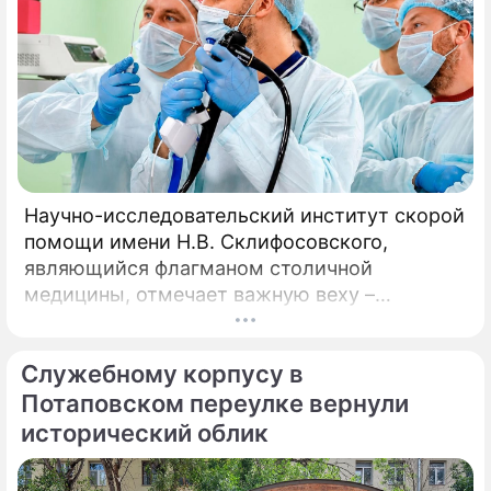
Научно-исследовательский институт скорой
помощи имени Н.В. Склифосовского,
являющийся флагманом столичной
медицины, отмечает важную веху –
десятилетие работы Центра радиохирургии.
За этот период медицинское подразделение
Служебному корпусу в
не только стало уникальной точкой на карте
московского здравоохранения, но и
Потаповском переулке вернули
превратилось в надежду для тысяч
исторический облик
пациентов со всей страны.