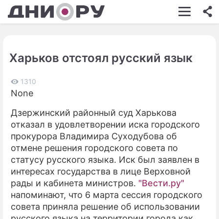
ШОУ-БИЗНЕС
АВТО
Харьков отстоял русский язык
КИНО
НЕДВИЖИМОСТЬ
1310
None
ЗДОРОВЬЕ
Дзержинский районный суд Харькова
ЭКОНОМИКА
отказал в удовлетворении иска городского
прокурора Владимира Суходубова об
ПРОИСШЕСТВИЯ
отмене решения городского совета по
статусу русского языка. Иск был заявлен в
СОННИК
интересах государства в лице Верховной
СТИЛЬ ЖИЗНИ
рады и кабинета министров.
"Вести.ру"
напоминают, что 6 марта сессия городского
СЕРИАЛЫ
совета приняла решение об использовании
русского языка на территории города как
ИГРЫ