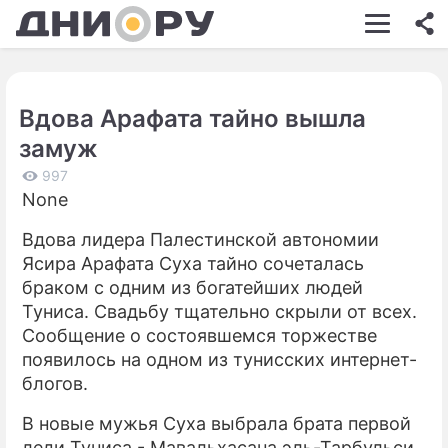
ШОУ-БИЗНЕС
АВТО
Вдова Арафата тайно вышла
КИНО
замуж
НЕДВИЖИМОСТЬ
997
None
ЗДОРОВЬЕ
Вдова лидера Палестинской автономии
ЭКОНОМИКА
Ясира Арафата Суха тайно сочеталась
ПРОИСШЕСТВИЯ
браком с одним из богатейших людей
Туниса. Свадьбу тщательно скрыли от всех.
СОННИК
Сообщение о состоявшемся торжестве
появилось на одном из тунисских интернет-
СТИЛЬ ЖИЗНИ
блогов.
СЕРИАЛЫ
В новые мужья Суха выбрала брата первой
ИГРЫ
леди Туниса - Мавальхасана эль-Тарбульси.