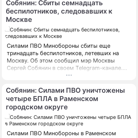
Собянин: Сбиты семнадцать
предпринимаются все меры по ликвидации
пожара.
беспилотников, следовавших к
Москве
Силами ПВО Минобороны сбиты еще
тринадцать беспилотников, летевших на
Москву. Об этом сообщил мэр Москвы
Сергей Собянин в своем Telegram-канале.
БПЛА уничтожены в городских округах
Раменское, Домодедово и Коломна.
Собянин: Силами ПВО уничтожены
четыре БПЛА в Раменском
городском округе
Силами ПВО Минобороны в Раменском