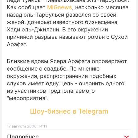
Как сообщает
MIGnews
, несколько месяцев
ПРЕСС-РЕЛИЗЫ
назад эль-Тарбульси развелся со своей
женой, дочерью известного бизнесмена
О ПРОЕКТЕ
Хади эль-Джилани. В его окружении
причиной разрыва называют роман с Сухой
Арафат.
Близкие вдовы Ясера Арафата опровергают
сообщение о свадьбе. По мнению
окружения, распространение подобных
слухов имеет одну цель - очернить одного
из участников предполагаемого
"мероприятия".
Шоу-бизнес в Telegram
17 августа 2006, 14:11
Подробнее