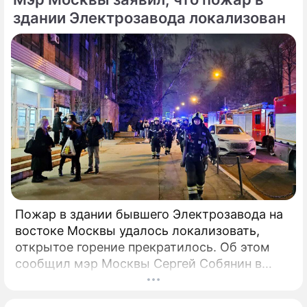
6 февраля 2025 года председателю СК РФ
здании Электрозавода локализован
Александру Бастрыкину. В письме Кирьянов
отмечает, что число несчастных случаев в
регионе продолжает расти.
Пожар в здании бывшего Электрозавода на
востоке Москвы удалось локализовать,
открытое горение прекратилось. Об этом
сообщил мэр Москвы Сергей Собянин в
своем Telegram-канале. По его словам, в
настоящий момент силами МЧС