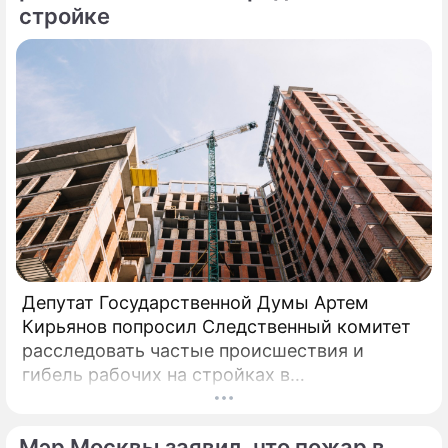
стройке
Депутат Государственной Думы Артем
Кирьянов попросил Следственный комитет
расследовать частые происшествия и
гибель рабочих на стройках в
Калининградской области.
Соответствующее обращение (копия есть в
Мэр Москвы заявил, что пожар в
распоряжении редакции) депутат направил