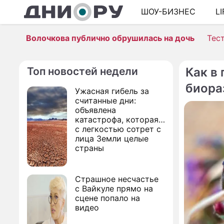
ШОУ-БИЗНЕС
L
Волочкова публично обрушилась на дочь
Тес
Топ новостей недели
Как в
биора
Ужасная гибель за
считанные дни:
объявлена
катастрофа, которая
с легкостью сотрет с
лица Земли целые
страны
Страшное несчастье
с Вайкуле прямо на
сцене попало на
видео