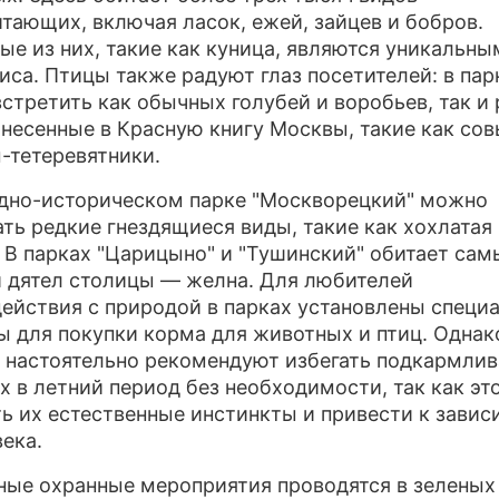
тающих, включая ласок, ежей, зайцев и бобров.
ые из них, такие как куница, являются уникальны
иса. Птицы также радуют глаз посетителей: в пар
стретить как обычных голубей и воробьев, так и
анесенные в Красную книгу Москвы, такие как сов
-тетеревятники.
дно-историческом парке "Москворецкий" можно
ть редкие гнездящиеся виды, такие как хохлатая
. В парках "Царицыно" и "Тушинский" обитает сам
 дятел столицы — желна. Для любителей
ействия с природой в парках установлены специ
ы для покупки корма для животных и птиц. Однак
 настоятельно рекомендуют избегать подкармлив
х в летний период без необходимости, так как э
ь их естественные инстинкты и привести к зави
века.
ные охранные мероприятия проводятся в зеленых