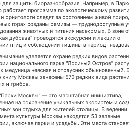
 для защиты биоразнообразия. Например, в Парк
о работает программа по экологическому развити
 и орнитологи следят за состоянием живой приро
вых горах созданы ремизы — труднодоступные у
здования животных и питания насекомых. В зоне 
кая дубрава" проводятся экскурсии и лекции о
нии птиц и соблюдении тишины в период гнездов
внимание уделяется охране редких видов растени
рии национального парка "Лосиный Остров" расту
ак медуница неясная и страусник обыкновенный. 
 книгу Москвы занесены 573 редких вида растени
х и грибов.
"Парки Москвы" — это масштабная инициатива,
енная на сохранение уникальных экосистем и соз
ных зон отдыха для жителей столицы. В ведении
мента культуры Москвы находятся 53 зеленые
рии, включая парки и усадьбы. Эти места становя