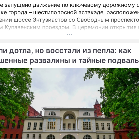
е запущено движение по ключевому дорожному 
оке города – шестиполосной эстакаде, расположе
ении шоссе Энтузиастов со Свободным проспект
енским проездом. В церемонии открытия принял
 мэр Москвы Сергей Собянин, который подчеркну
ическую важность новой развязки для разгрузки 
и дотла, но восстали из пепла: как
х проблемных участков магистрали.
шенные развалины и тайные подвал
цы обрели вторую жизнь