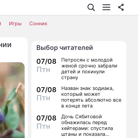
й
Игры
Сонник
нии
Выбор читателей
Петросян с молодой
07/08
женой срочно забрали
Птн
детей и покинули
страну
Назван знак зодиака,
07/08
который может
Птн
потерять абсолютно все
в конце лета
Дочь Сябитовой
07/08
обнажилась перед
Птн
хейтерами: спустила
штаны и показала