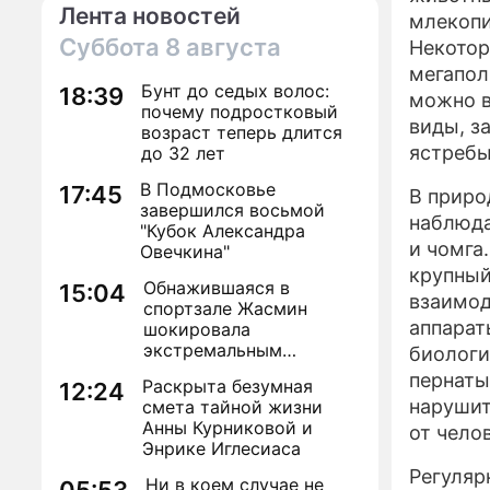
Лента новостей
млекопи
Суббота
8 августа
Некотор
мегапол
Бунт до седых волос:
18:39
можно в
почему подростковый
виды, з
возраст теперь длится
ястребы
до 32 лет
В Подмосковье
17:45
В приро
завершился восьмой
наблюда
"Кубок Александра
и чомга
Овечкина"
крупный
Обнажившаяся в
15:04
взаимод
спортзале Жасмин
аппарат
шокировала
экстремальным
биологи
преображением
пернаты
Раскрыта безумная
12:24
нарушит
смета тайной жизни
Анны Курниковой и
от чело
Энрике Иглесиаса
Регуляр
Ни в коем случае не