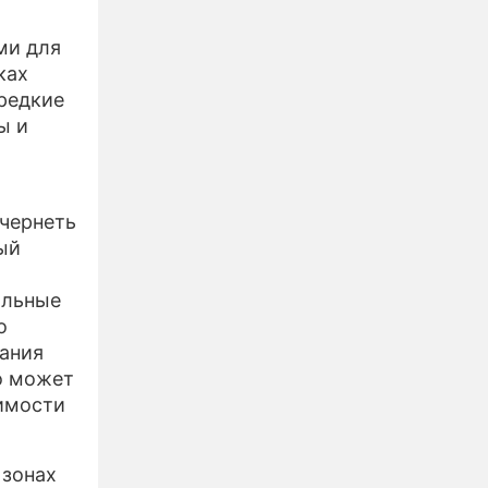
ми для
ках
 редкие
ы и
 чернеть
ый
альные
о
ания
то может
симости
 зонах