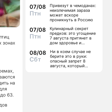
трусы
Привезут в чемоданах:
07/08
неизлечимая зараза
Птн
может вскоре
проникнуть в Россию
Кулинарный секрет
07/08
предков: это угощение
Птн
птиц
7 августа притянет в
дом здоровье и
х зонах
исполнение желаний
Ни в коем случае не
08/08
берите это в руки:
Сбт
опасный запрет 8
августа, который
может навсегда зашить
оемах,
женское счастье
иваются
ить на
для
до 63.
дов