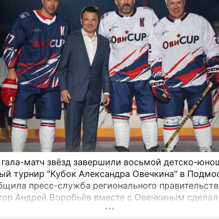
 гала-матч звёзд завершили восьмой детско-юно
ый турнир "Кубок Александра Овечкина" в Подмо
бщила пресс-служба регионального правительств
тор Андрей Воробьёв вместе с Овечкиным сделал
ческое сбрасывание шайбы на «Арене Мытищи».