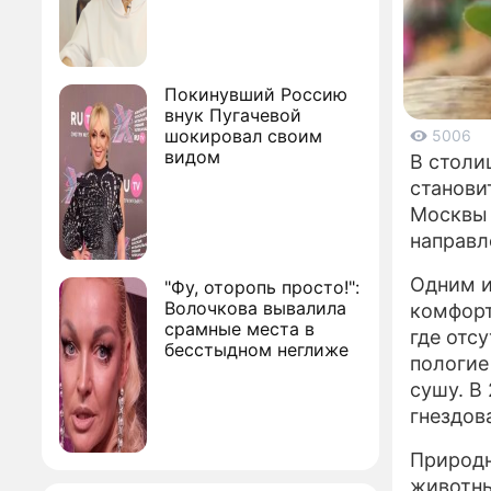
Покинувший Россию
внук Пугачевой
шокировал своим
5006
видом
В столи
станови
Москвы 
направл
Одним и
"Фу, оторопь просто!":
Волочкова вывалила
комфорт
срамные места в
где отс
бесстыдном неглиже
пологие
сушу. В
гнездов
Природн
животны