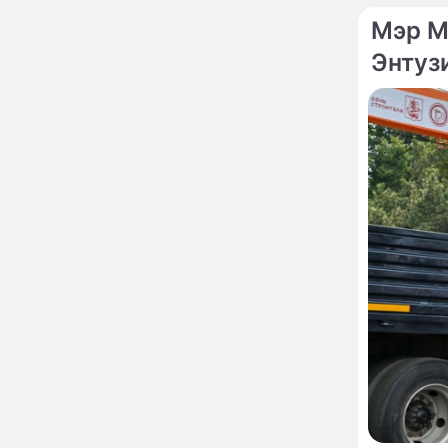
неправильно: доктор
Мясников раскрыл
Мэр М
правду об опасности
антибиотиков
Энтуз
Ученые онемели от
13:57
увиденного на Солнце:
важнейший ключ к
разгадке главных тайн
Реставрация церкви
13:27
Ильи Пророка на
Новгородском подворье
завершена – Мэр
Москвы
"Совершила полнейшую
12:08
глупость!": разъяренная
Волочкова публично
унизила дочь и зятя
Уехавшая из России
10:55
Пугачева перенесла
тяжелейшую операцию
Неожиданно всплыла
09:28
пикантная причина