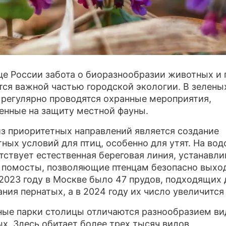
ПРЕСС-РЕЛИЗЫ
О ПРОЕКТЕ
це России забота о биоразнообразии животных и 
тся важной частью городской экологии. В зелены
регулярно проводятся охранные мероприятия,
енные на защиту местной фауны.
з приоритетных направлений является создание
ных условий для птиц, особенно для утят. На вод
утствует естественная береговая линия, устанавл
 помосты, позволяющие птенцам безопасно выход
 2023 году в Москве было 47 прудов, подходящих 
ания пернатых, а в 2024 году их число увеличится 
ые парки столицы отличаются разнообразием ви
х. Здесь обитает более трех тысяч видов