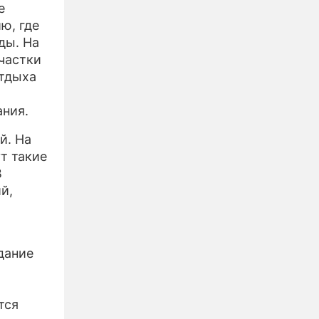
е
ю, где
ды. На
частки
отдыха
ания.
й. На
т такие
В
й,
дание
тся