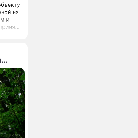
объекту
нной на
ом и
л
одного
ы