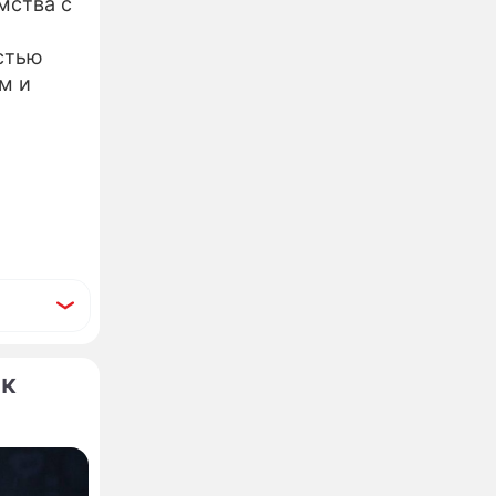
мства с
стью
м и
ок