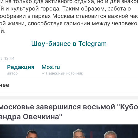
и не только для активного отдыха, но и для знако
й и культурой города. Таким образом, забота о
ообразии в парках Москвы становится важной ча
ой жизни, способствуя гармонии между человеко
й.
Шоу-бизнес в Telegram
5, 13:44
Редакция
Mos.ru
автор
✓ Надежный источник
нее
московье завершился восьмой "Куб
андра Овечкина"