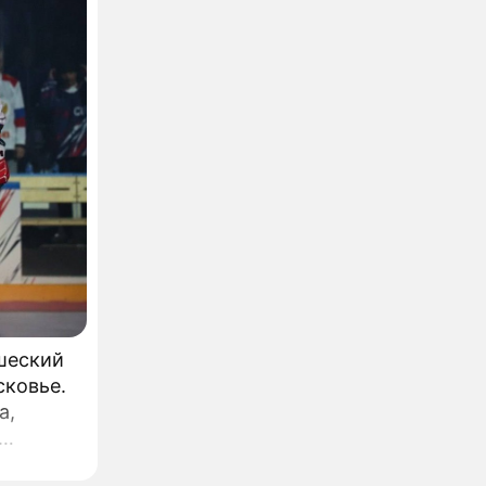
шеский
сковье.
а,