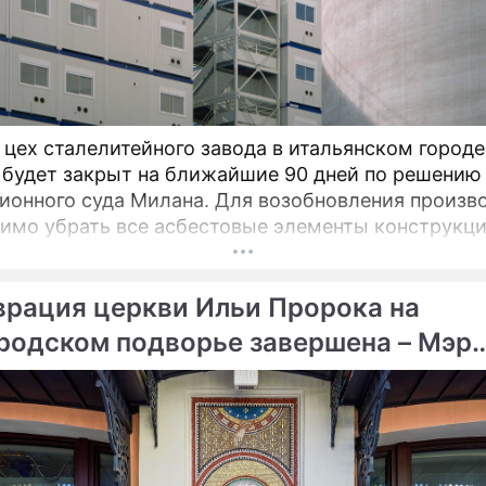
 цех сталелитейного завода в итальянском городе
 будет закрыт на ближайшие 90 дней по решению
ионного суда Милана. Для возобновления произв
имо убрать все асбестовые элементы конструкци
вания из цеха, сообщает портал Eurometal.
гический завод компании Acciaierie d'Italia (ADI),
врация церкви Ильи Пророка на
ой как Ilva (Ильва), является крупнейшим на терр
родском подворье завершена – Мэр
вы