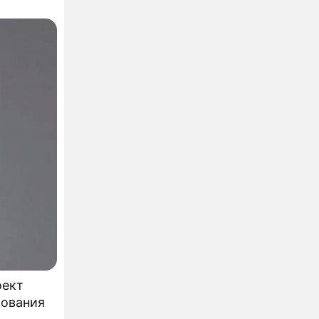
оект
бования