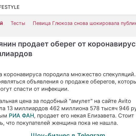
IFESTYLE
ШОУ-БИЗНЕС
ей
Тесты
Певица Глюкоза снова шокировала публи
АВТО
КИНО
янин продает оберег от коронавирус
НЕДВИЖИМОСТЬ
ллиардов
ЗДОРОВЬЕ
 коронавируса породила множество спекуляций.
ЭКОНОМИКА
оявляться объявления о продаже оберегов, котор
ПРОИСШЕСТВИЯ
огут спасти от инфекции.
СОННИК
льная цена за подобный "амулет" на сайте Avito
ла 13 миллиардов 462 миллиона 578 тысяч 946 р
СТИЛЬ ЖИЗНИ
ным
РИА ФАН
, продает его некая Елизавета. Стоит
ь, что покупателей женщина пока не нашла.
СЕРИАЛЫ
Шоу-бизнес в Telegram
ИГРЫ