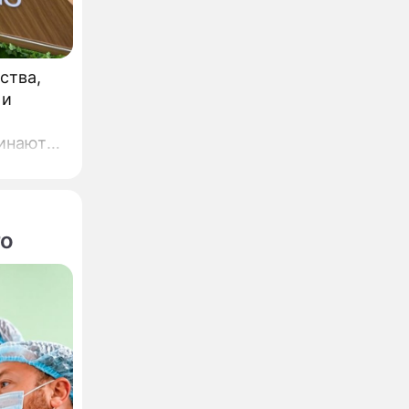
ства,
 и
го