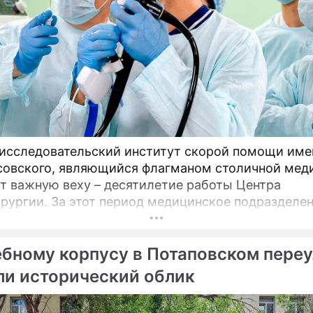
исследовательский институт скорой помощи имен
овского, являющийся флагманом столичной мед
т важную веху – десятилетие работы Центра
рургии. За этот период медицинское подразделен
стало уникальной точкой на карте московского
хранения, но и превратилось в надежду для тыся
бному корпусу в Потаповском переу
ов со всей страны.
ли исторический облик