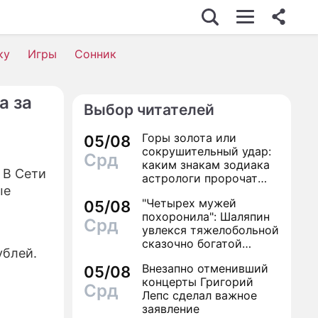
ку
Игры
Сонник
а за
Выбор читателей
Горы золота или
05/08
сокрушительный удар:
Срд
каким знакам зодиака
 В Сети
астрологи пророчат
ые
счастье, а кому нищету
"Четырех мужей
05/08
похоронила": Шаляпин
Срд
увлекся тяжелобольной
сказочно богатой
ублей.
дамой
Внезапно отменивший
05/08
концерты Григорий
Срд
Лепс сделал важное
заявление