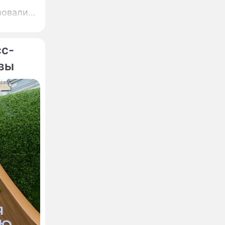
вовали,
,
ин.
сс-
квы