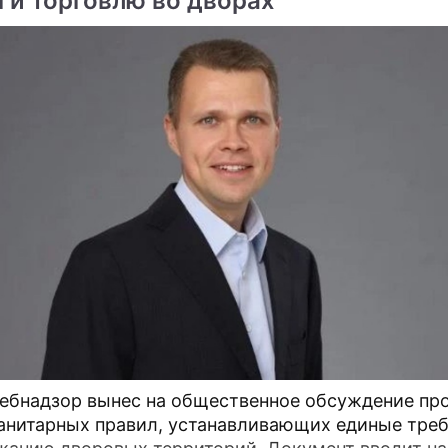
 и торговлю во дворах
ебнадзор вынес на общественное обсуждение пр
анитарных правил, устанавливающих единые тре