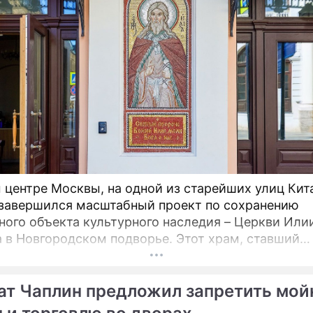
 центре Москвы, на одной из старейших улиц Кит
 завершился масштабный проект по сохранению
ного объекта культурного наследия – Церкви Или
овгородском подворье. Этот храм, ставший
турной доминантой улицы Ильинки и давший ей н
ется для прихожан и ценителей древнерусского
ат Чаплин предложил запретить мой
ва после шести лет беспрецедентно сложных
ационных работ.