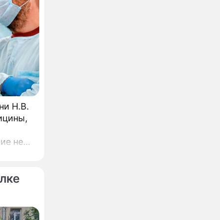
и Н.В.
ицины,
ие не
ч
лке