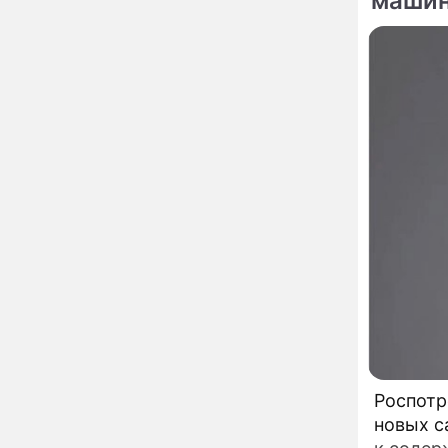
машин
страшный запрет 6
августа, о котором
молчат старики
От Преснякова до
18:13
Байсарова: сияющая
Орбакайте вывезла в
Европу всех детей от
разных мужчин
"Срочно выходить из
17:19
роли": перепуганная
Бородина едва не увела
чужого мужа на красной
дорожке
Депутат Чаплин
15:14
предложил запретить
мойку машин и
торговлю во дворах
Внезапно отменивший
15:08
концерты Григорий Лепс
сделал важное
заявление
Роспотр
новых с
"Четырех мужей
13:36
похоронила": Шаляпин