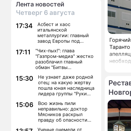
Лента новостей
Четверг
6 августа
Асбест и хаос
17:34
итальянской
металлургии: главный
Горячий
завод Европы под
угрозой закрытия из-за
Таранто
"Чих-пых!": глава
17:11
евробюрократии
апелляц
"Газпром-медиа" жестко
необход
разоблачил главный
обман "Битвы
оборудо
экстрасенсов"
Металлур
Не узнает даже родной
15:30
Реста
известн
отец: на какую жертву
пошла юная наследница
Европы.
Новго
лидера группы "Руки
Вверх!" ради денег и
Моск
Всю жизнь пили
15:06
славы
неправильно: доктор
Мясников раскрыл
правду об опасности
антибиотиков
Ученые онемели от