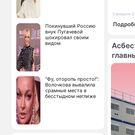
6 февраля 2
Подроб
Покинувший Россию
внук Пугачевой
шокировал своим
видом
Асбес
главн
за ев
"Фу, оторопь просто!":
Волочкова вывалила
срамные места в
бесстыдном неглиже