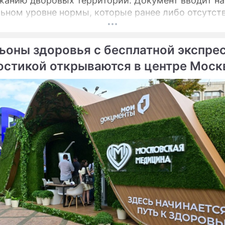
ю дворовых территорий. Документ вводит на
ьном уровне нормы, которые ранее либо отсутст
актовались по-разному, пояснил депутат Госдумы
атель Союза дачников Подмосковья» Никита Чапл
ьоны здоровья с бесплатной экспре
остикой открываются в центре Мос