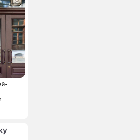
ай-
и
азвание,
ку