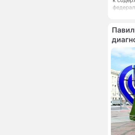
к содержани
увлекся тяжелобольной
федерал
сказочно богатой дамой
либо тр
Павильоны здоровья с
12:46
председ
бесплатной экспресс-
Павил
диагностикой
открываются в центре
диагн
Москвы
Ученые нашли способ
11:49
заблокировать самые
страшные воспоминания
Горы золота или
09:26
сокрушительный удар:
каким знакам зодиака
астрологи пророчат
счастье, а кому нищету
Ни в коем случае не
00:10
нарушайте этот
страшный запрет 5
августа – уйдут любовь
и деньги
Мэр Москвы рассказал о
19:17
развитии центра