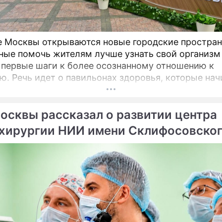
е Москвы открываются новые городские простран
ные помочь жителям лучше узнать свой организм
 первые шаги к более осознанному отношению к
оторые начинают
на столичных бульварах в рамках масштабного
ого проекта «Лето в Москве».
осквы рассказал о развитии центра
хирургии НИИ имени Склифосовско