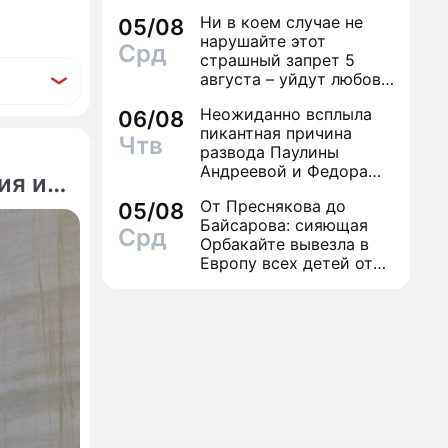
Ни в коем случае не
05/08
нарушайте этот
Срд
страшный запрет 5
августа – уйдут любовь
и деньги
Неожиданно всплыла
06/08
пикантная причина
Чтв
развода Паулины
Андреевой и Федора
ия из-
Бондарчука
От Преснякова до
05/08
Байсарова: сияющая
Срд
Орбакайте вывезла в
Европу всех детей от
разных мужчин