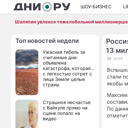
ШОУ-БИЗНЕС
L
Шаляпин увлекся тяжелобольной миллионерш
Топ новостей недели
Росси
13 ми
Ужасная гибель за
считанные дни:
3898
объявлена
катастрофа, которая
Вспышка
с легкостью сотрет с
стали п
лица Земли целые
якобы м
страны
Максима
состави
Страшное несчастье
с Вайкуле прямо на
По дан
сцене попало на
отметит
видео