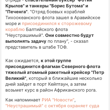
Крылов" и танкеры "Борис Бутома" и
ПРЕСС-РЕЛИЗЫ
"Печенга"
. "Отряд боевых кораблей
Тихоокеанского флота зашел в Аравийское
О ПРОЕКТЕ
море и
присоединился к сторожевому
кораблю
Балтийского флота
"Неустрашимый".
Они совместно будут
выполнять задачу
по плану", - сказал
представитель в штабе ТОФ.
Как ожидается,
к этой группе
присоединится флагман Северного флота
тяжелый атомный ракетный крейсер "Петр
Великий"
, который в ближайшие несколько
дней зайдет в порт Кейптаун, а затем
возьмет курс в район Африканского рога.
Как напоминает
РИА "Новости"
,
"Неустрашимый" с октября охраняет суда