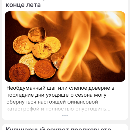
конце лета
Необдуманный шаг или слепое доверие в
последние дни уходящего сезона могут
обернуться настоящей финансовой
катастрофой и полностью опустошить
кошелек. Известная шаманка и ясновидящая
Кажетта Ахметжанова выступила с
Кулинарный секрет предков: это
экстренным предупреждением для всех, кто