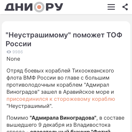
ШОУ-БИЗНЕС
АВТО
"Неустрашимому" поможет ТОФ
КИНО
России
НЕДВИЖИМОСТЬ
9986
None
ЗДОРОВЬЕ
Отряд боевых кораблей Тихоокеанского
ЭКОНОМИКА
флота ВМФ России во главе с большим
ПРОИСШЕСТВИЯ
противолодочным кораблем "Адмирал
Виноградов" зашел в Аравийское море и
СОННИК
присоединился к сторожевому кораблю
"Неустрашимый".
СТИЛЬ ЖИЗНИ
Помимо
"Адмирала Виноградова"
, в составе
СЕРИАЛЫ
вышедшего 9 декабря из Владивостока
ИГРЫ
отряда -
спасательный буксир "Фотий