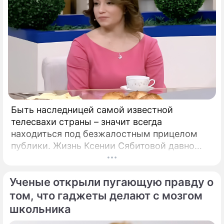
Быть наследницей самой известной
телесвахи страны – значит всегда
находиться под безжалостным прицелом
публики. Жизнь Ксении Сябитовой давно
рассматривают под мощной лупой.
Ученые открыли пугающую правду о
том, что гаджеты делают с мозгом
школьника