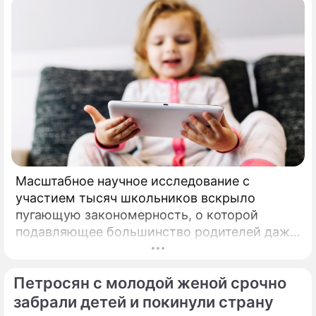
Масштабное научное исследование с
участием тысяч школьников вскрыло
пугающую закономерность, о которой
подавляющее большинство родителей даже
не догадывалось. Привычка дарить ребенку
смартфон с беспрепятственным доступом к
Петросян с молодой женой срочно
социальным сетям в младшем
подростковом возрасте обворачивается
забрали детей и покинули страну