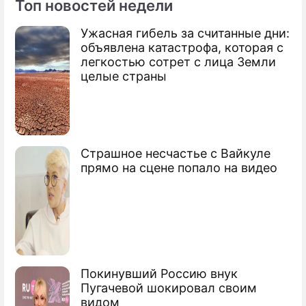
Топ новостей недели
Ужасная гибель за считанные дни:
По теме
объявлена катастрофа, которая с
легкостью сотрет с лица Земли
"Неустрашимый" собирает новый
целые страны
конвой
США опасаются усиления российского
флота
Страшное несчастье с Вайкуле
Пиратам закрыли сушу и воздух
прямо на сцене попало на видео
Покинувший Россию внук
Пугачевой шокировал своим
видом