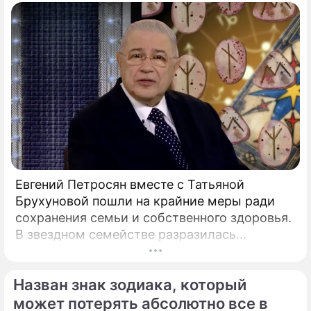
скрытым провалом в учебе.
Евгений Петросян вместе с Татьяной
Брухуновой пошли на крайние меры ради
сохранения семьи и собственного здоровья.
В звездном семействе разразилась
настоящая тихая драма, которая вынудила
артистов действовать без промедления.
Назван знак зодиака, который
может потерять абсолютно все в