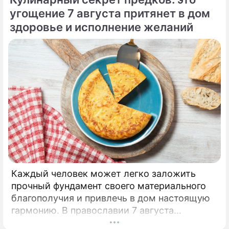
привык легкомысленно относиться к своим
угощение 7 августа притянет в дом
сбережениям.
здоровье и исполнение желаний
Каждый человек может легко заложить
прочный фундамент своего материального
благополучия и привлечь в дом настоящую
гармонию. В православии 7 августа
почитают память праведной Анны, матери