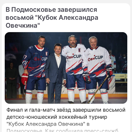
обороны Министерства обороны
В Подмосковье завершился
Российской Федерации предотвратили
масштабную угрозу безопасности
восьмой "Кубок Александра
столичного региона.
Овечкина"
Финал и гала-матч звёзд завершили восьмой
детско-юношеский хоккейный турнир
"Кубок Александра Овечкина" в
Подмосковье. Как сообщила пресс-служба