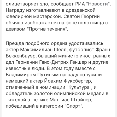
олицетворяет зло, сообщает РИА
"Новости"
.
Награду изготавливают в дрезденской
ПРЕСС-РЕЛИЗЫ
ювелирной мастерской. Святой Георгий
О ПРОЕКТЕ
обычно изображается на фоне полотнища с
девизом "Против течения".
Прежде подобного ордена удостаивались
актер Максимилиан Шелл, футболист Франц
Беккенбауэр, бывший министр иностранных
дел Германии Ганс-Дитрих Геншер и другие
известные люди. В этом году вместе с
Владимиром Путиным награду получили
немецкий актер Йоахим Фуксбергер,
отмеченный в номинации "Культура", и
обладатель золотой олимпийской медали в
тяжелой атлетике Маттиас Штайнер,
победивший в категории "Спорт".