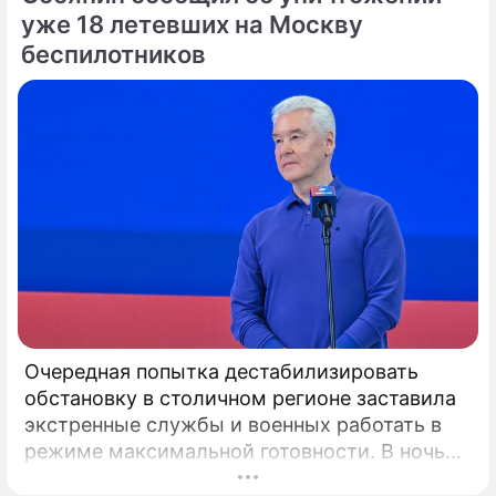
притяжения для всех, кто хочет грамотно
уже 18 летевших на Москву
распоряжаться своими деньгами.
беспилотников
Очередная попытка дестабилизировать
обстановку в столичном регионе заставила
экстренные службы и военных работать в
режиме максимальной готовности. В ночь
на сегодня силы противовоздушной