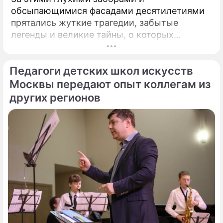
обсыпающимися фасадами десятилетиями
прятались жуткие трагедии, забытые
легенды и великие тайны, о которых
миллионы прохожих даже не догадывались.
Французский писатель В.
Педагоги детских школ искусств
Москвы передают опыт коллегам из
других регионов