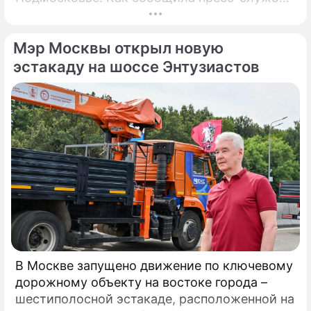
регионального правительства, губернатор
Андрей Воробьёв вместе с Овечкиным
Мэр Москвы открыл новую
сделал символическое сбрасывание шайбы
на «Арене Мытищи».
эстакаду на шоссе Энтузиастов
В Москве запущено движение по ключевому
дорожному объекту на востоке города –
шестиполосной эстакаде, расположенной на