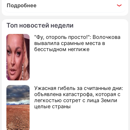
Подробнее
Топ новостей недели
"Фу, оторопь просто!": Волочкова
По теме
вывалила срамные места в
бесстыдном неглиже
Продолжение: Владимир
отказался от престола
Ужасная гибель за считанные дни:
Василию Лановому в юбилей вручили
объявлена катастрофа, которая с
орден
легкостью сотрет с лица Земли
целые страны
Медведев наградил за правду о
Цхинвале