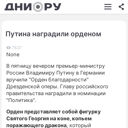
ШОУ-БИЗНЕС
АВТО
Путина наградили орденом
КИНО
НЕДВИЖИМОСТЬ
7537
None
ЗДОРОВЬЕ
В пятницу вечером премьер-министру
ЭКОНОМИКА
России Владимиру Путину в Германии
вручили "Орден благодарности"
ПРОИСШЕСТВИЯ
Дрезденской оперы. Главу российского
правительства наградили в номинации
СОННИК
"Политика".
СТИЛЬ ЖИЗНИ
Орден представляет собой фигурку
СЕРИАЛЫ
Святого Георгия на коне, копьем
поражающего дракона
, который
ИГРЫ