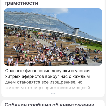
грамотности
Опасные финансовые ловушки и уловки
хитрых аферистов вокруг нас с каждым
днем становятся все изощреннее, но
жителям столицы приготовили мощный
симметричный ответ. С 14 по 25 августа
главный парковый комплекс столицы
Собянин сообщил об уничтожении
"Зарядье" превратится в ключевую точку