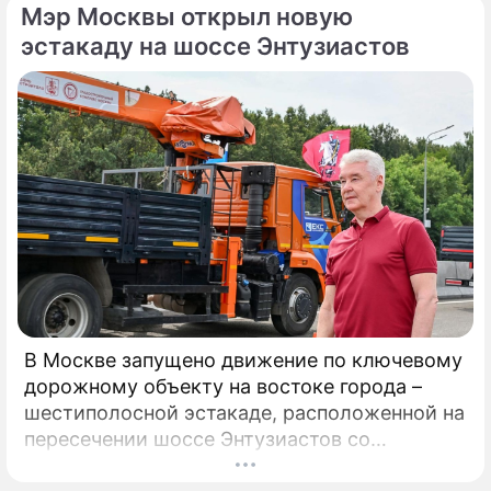
Мэр Москвы открыл новую
сделал символическое сбрасывание шайбы
на «Арене Мытищи».
эстакаду на шоссе Энтузиастов
По теме
6 причин неприятного запаха изо рта:
замечания гастроэнтеролога
Вы постоянно пересаливаете? Пора
избавиться от этой привычки!
Гастроэнтеролог предупреждает!
В Москве запущено движение по ключевому
дорожному объекту на востоке города –
шестиполосной эстакаде, расположенной на
пересечении шоссе Энтузиастов со
Свободным проспектом и Большим