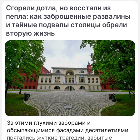
Купавенским проездом. В церемонии
Сгорели дотла, но восстали из
открытия принял участие мэр Москвы
Сергей Собянин, который подчеркнул
пепла: как заброшенные развалины
стратегическую важность новой развязки
и тайные подвалы столицы обрели
для разгрузки одного из самых проблемных
вторую жизнь
участков магистрали.
За этими глухими заборами и
обсыпающимися фасадами десятилетиями
прятались жуткие трагедии, забытые