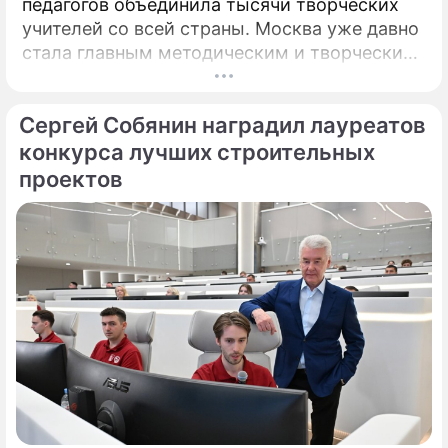
педагогов объединила тысячи творческих
учителей со всей страны. Москва уже давно
стала главным методическим и творческим
центром России, где рождаются самые
передовые практики воспитания молодых
Сергей Собянин наградил лауреатов
талантов.
конкурса лучших строительных
проектов