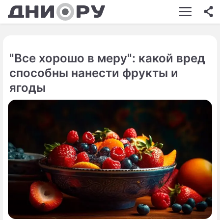
ШОУ-БИЗНЕС
АВТО
"Все хорошо в меру": какой вред
КИНО
способны нанести фрукты и
НЕДВИЖИМОСТЬ
ягоды
ЗДОРОВЬЕ
ЭКОНОМИКА
ПРОИСШЕСТВИЯ
СОННИК
СТИЛЬ ЖИЗНИ
СЕРИАЛЫ
ИГРЫ