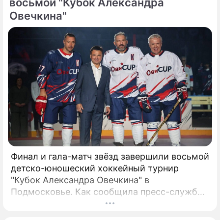
восьмой "Кубок Александра
Овечкина"
Финал и гала-матч звёзд завершили восьмой
детско-юношеский хоккейный турнир
"Кубок Александра Овечкина" в
Подмосковье. Как сообщила пресс-служба
регионального правительства, губернатор
Андрей Воробьёв вместе с Овечкиным