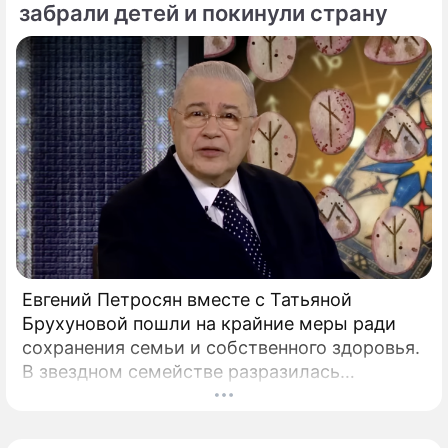
забрали детей и покинули страну
Евгений Петросян вместе с Татьяной
Брухуновой пошли на крайние меры ради
сохранения семьи и собственного здоровья.
В звездном семействе разразилась
настоящая тихая драма, которая вынудила
артистов действовать без промедления.