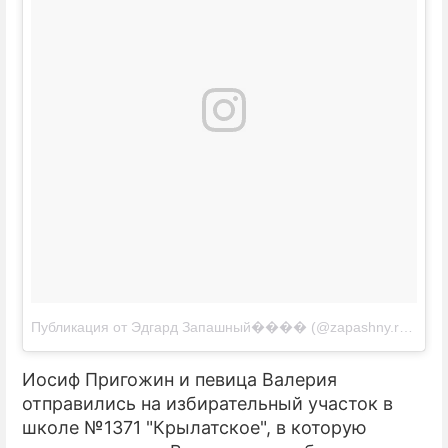
Публикация от Эдгард Запашный���� (@zapashny.ru)
18 М
Иосиф Пригожин и певица Валерия
отправились на избирательный участок в
школе №1371 "Крылатское", в которую