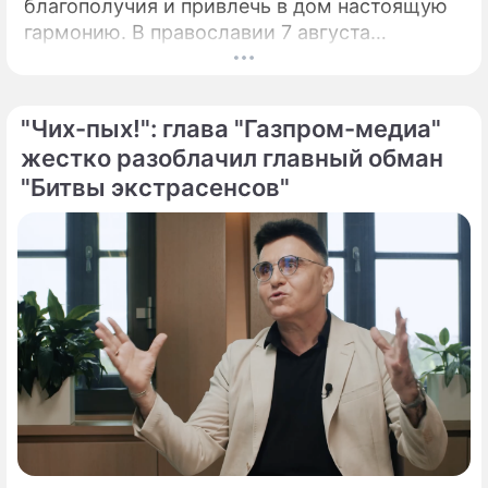
благополучия и привлечь в дом настоящую
гармонию. В православии 7 августа
почитают память праведной Анны, матери
Пресвятой Богородицы.
"Чих-пых!": глава "Газпром-медиа"
жестко разоблачил главный обман
"Битвы экстрасенсов"