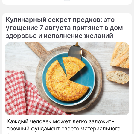
кошелек. Известная шаманка и ясновидящая
Кажетта Ахметжанова выступила с
экстренным предупреждением для всех, кто
Кулинарный секрет предков: это
привык легкомысленно относиться к своим
угощение 7 августа притянет в дом
сбережениям.
здоровье и исполнение желаний
Каждый человек может легко заложить
прочный фундамент своего материального