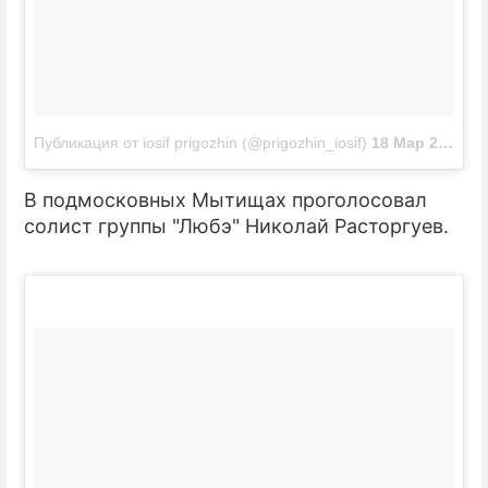
Публикация от iosif prigozhin (@prigozhin_iosif)
18 Мар 2018 в 3:48 PDT
В подмосковных Мытищах проголосовал
солист группы "Любэ" Николай Расторгуев.