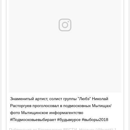
Знаменитый артист, солист группы "Любэ" Николай
Расторгуев проголосовал в подмосковных Мытищах/
фото Мытищинское информагентство
#Подмосковьевыбирает #бyдьвкурсе #выборы2018
Публикация от
Богородские ВЕСТИ, Ногинск
(@bvesti)
18 Мар 2018 в 3:34 PDT