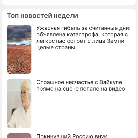
Топ новостей недели
Ужасная гибель за считанные дни:
По теме
объявлена катастрофа, которая с
легкостью сотрет с лица Земли
Продолжение: Как голосовали
целые страны
депутаты на выборах
президента
Страшное несчастье с Вайкуле
прямо на сцене попало на видео
Покинувший Россию внук