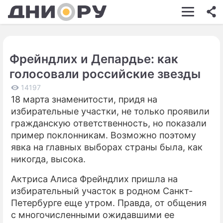
ШОУ-БИЗНЕС
АВТО
Фрейндлих и Депардье: как
КИНО
голосовали российские звезды
НЕДВИЖИМОСТЬ
14197
18 марта знаменитости, придя на
ЗДОРОВЬЕ
избирательные участки, не только проявили
ЭКОНОМИКА
гражданскую ответственность, но показали
пример поклонникам. Возможно поэтому
ПРОИСШЕСТВИЯ
явка на главных выборах страны была, как
никогда, высока.
СОННИК
Актриса Алиса Фрейндлих пришла на
СТИЛЬ ЖИЗНИ
избирательный участок в родном Санкт-
СЕРИАЛЫ
Петербурге еще утром. Правда, от общения
с многочисленными ожидавшими ее
ИГРЫ