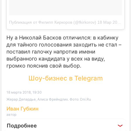
Публикация от Филипп Киркоров (@fkirkorov)
18 Мар 2018 в 5:55 PDT
Ну а Николай Басков отличился: в кабинку
для тайного голосования заходить не стал –
поставил галочку напротив имени
выбранного кандидата у всех на виду,
громко пояснив свой выбор.
Шоу-бизнес в Telegram
18 марта 2018, 19:30
Жерар Депардье, Алиса Фрейндлих. Фото: Dni.Ru
Иван Губкин
автор
Подробнее