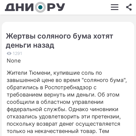
ШОУ-БИЗНЕС
АВТО
Жертвы соляного бума хотят
КИНО
деньги назад
НЕДВИЖИМОСТЬ
1291
None
ЗДОРОВЬЕ
Жители Тюмени, купившие соль по
ЭКОНОМИКА
завышенной цене во время "соляного бума",
ПРОИСШЕСТВИЯ
обратились в Роспотребнадзор с
требованием вернуть им деньги. Об этом
СОННИК
сообщили в областном управлении
федеральной службы. Однако чиновники
СТИЛЬ ЖИЗНИ
отказались удовлетворить эти претензии,
СЕРИАЛЫ
поскольку возврат денег осуществляется
только на некачественный товар. Тем
ИГРЫ