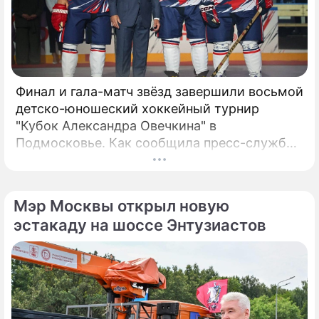
Финал и гала-матч звёзд завершили восьмой
детско-юношеский хоккейный турнир
"Кубок Александра Овечкина" в
Подмосковье. Как сообщила пресс-служба
регионального правительства, губернатор
Андрей Воробьёв вместе с Овечкиным
сделал символическое сбрасывание шайбы
Мэр Москвы открыл новую
на «Арене Мытищи».
эстакаду на шоссе Энтузиастов