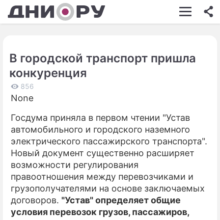
ШОУ-БИЗНЕС
АВТО
В городской транспорт пришла
КИНО
конкуренция
НЕДВИЖИМОСТЬ
856
None
ЗДОРОВЬЕ
Госдума приняла в первом чтении "Устав
ЭКОНОМИКА
автомобильного и городского наземного
ПРОИСШЕСТВИЯ
электрического пассажирского транспорта".
Новый документ существенно расширяет
СОННИК
возможности регулирования
правоотношения между перевозчиками и
СТИЛЬ ЖИЗНИ
грузополучателями на основе заключаемых
СЕРИАЛЫ
договоров.
"Устав" определяет общие
условия перевозок грузов, пассажиров,
ИГРЫ