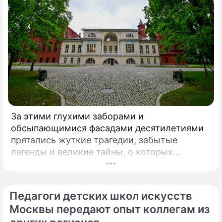
За этими глухими заборами и
обсыпающимися фасадами десятилетиями
прятались жуткие трагедии, забытые
легенды и великие тайны, о которых
миллионы прохожих даже не догадывались.
Французский писатель В.
Педагоги детских школ искусств
Москвы передают опыт коллегам из