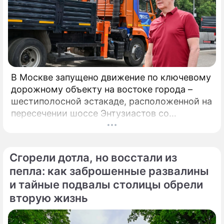
В Москве запущено движение по ключевому
дорожному объекту на востоке города –
шестиполосной эстакаде, расположенной на
пересечении шоссе Энтузиастов со
Свободным проспектом и Большим
Купавенским проездом. В церемонии
открытия принял участие мэр Москвы
Сгорели дотла, но восстали из
Сергей Собянин, который подчеркнул
пепла: как заброшенные развалины
стратегическую важность новой развязки
и тайные подвалы столицы обрели
для разгрузки одного из самых проблемных
вторую жизнь
участков магистрали.