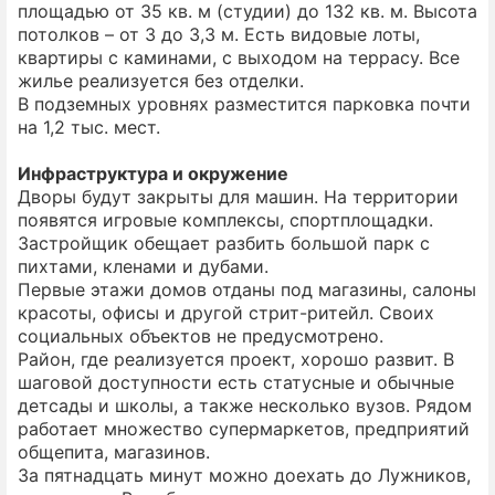
площадью от 35 кв. м (студии) до 132 кв. м. Высота
Аппарт.
34,416,668
549,787
62.6000000000
20
потолков – от 3 до 3,3 м. Есть видовые лоты,
Аппарт.
34,471,904
548,042
62.9000000000
11
квартиры с каминами, с выходом на террасу. Все
Аппарт.
34,593,000
558,852
61.9000000000
11
жилье реализуется без отделки.
Аппарт.
34,874,680
556,214
62.7000000000
20
В подземных уровнях разместится парковка почти
Аппарт.
34,886,744
521,475
66.9000000000
3
на 1,2 тыс. мест.
Аппарт.
34,967,244
555,918
62.9000000000
15
Инфраструктура и окружение
Аппарт.
35,047,172
523,874
66.9000000000
5
Дворы будут закрыты для машин. На территории
Аппарт.
35,207,892
529,441
66.5000000000
3
появятся игровые комплексы, спортплощадки.
Аппарт.
35,322,508
572,487
61.7000000000
20
Застройщик обещает разбить большой парк с
Аппарт.
35,579,588
568,364
62.6000000000
26
пихтами, кленами и дубами.
Аппарт.
36,053,376
575,013
62.7000000000
26
Первые этажи домов отданы под магазины, салоны
Аппарт.
36,493,000
516,898
70.6000000000
3
красоты, офисы и другой стрит-ритейл. Своих
Аппарт.
36,541,308
582,795
62.7000000000
10
социальных объектов не предусмотрено.
Аппарт.
36,673,056
517,981
70.8000000000
7
Район, где реализуется проект, хорошо развит. В
Аппарт.
36,758,928
572,568
64.2000000000
20
шаговой доступности есть статусные и обычные
Аппарт.
36,923,180
556,071
66.4000000000
7
детсады и школы, а также несколько вузов. Рядом
работает множество супермаркетов, предприятий
Аппарт.
36,934,244
522,407
70.7000000000
8
общепита, магазинов.
Аппарт.
36,998,800
511,739
72.3000000000
7
За пятнадцать минут можно доехать до Лужников,
Аппарт.
37,610,244
532,723
70.6000000000
8