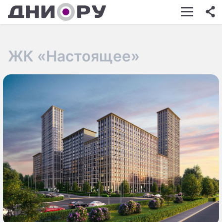
ШОУ-БИЗНЕС
АВТО
ЖК «Настоящее»
КИНО
НЕДВИЖИМОСТЬ
ЗДОРОВЬЕ
ЭКОНОМИКА
ПРОИСШЕСТВИЯ
СОННИК
СТИЛЬ ЖИЗНИ
СЕРИАЛЫ
ИГРЫ