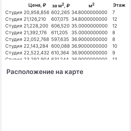
2
2
Цена, ₽
Этаж
за м
, ₽
м
Студия
20,958,856
602,265
34.8000000000
7
Студия
21,126,210
607,075
34.8000000000
12
Студия
21,228,200
606,520
35.0000000000
12
Студия
21,392,176
611,205
35.0000000000
8
Студия
22,052,768
597,635
36.9000000000
8
Студия
22,143,284
600,088
36.9000000000
10
Студия
22,522,432
610,364
36.9000000000
9
Студия
23,292,904
631,244
36.9000000000
13
Аппарт.
23,309,110
574,116
40.6000000000
5
Расположение на карте
Аппарт.
23,744,624
586,287
40.5000000000
10
Аппарт.
24,451,050
605,224
40.4000000000
8
Аппарт.
24,597,836
607,353
40.5000000000
8
Аппарт.
24,667,286
574,995
42.9000000000
6
Аппарт.
24,837,416
611,759
40.6000000000
15
Аппарт.
25,050,126
583,919
42.9000000000
13
Аппарт.
25,698,200
563,557
45.6000000000
3
Аппарт.
25,935,316
560,158
46.3000000000
5
Аппарт.
25,996,302
565,137
46.0000000000
8