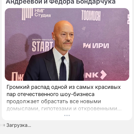
Андреевой и Федора Бондарчука
Громкий распад одной из самых красивых
пар отечественного шоу-бизнеса
продолжает обрастать все новыми
домыслами, гипотезами и откровенными
сплетнями. Когда Федор Бондарчук и его
молодая муза Паулина Андреева
Загрузка...
официально расторгли брак,