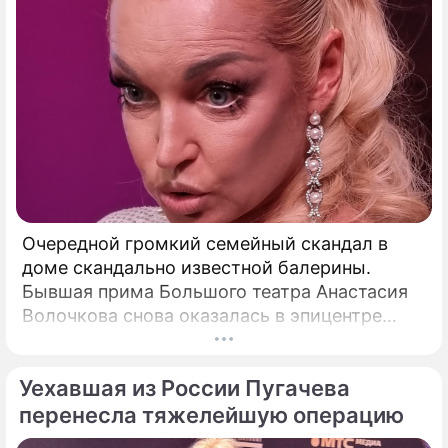
Очередной громкий семейный скандал в
доме скандально известной балерины.
Бывшая прима Большого театра Анастасия
Волочкова снова оказалась в эпицентре
громкого разбора полетов, который на этот
раз разгорелся в ее собственной семье.
Уехавшая из России Пугачева
перенесла тяжелейшую операцию