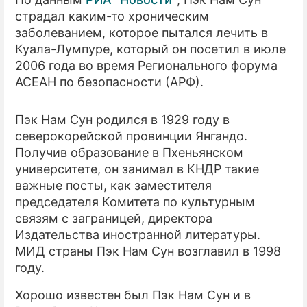
страдал каким-то хроническим
ПРЕСС-РЕЛИЗЫ
заболеванием, которое пытался лечить в
Куала-Лумпуре, который он посетил в июле
О ПРОЕКТЕ
2006 года во время Регионального форума
АСЕАН по безопасности (АРФ).
Пэк Нам Сун родился в 1929 году в
северокорейской провинции Янгандо.
Получив образование в Пхеньянском
университете, он занимал в КНДР такие
важные посты, как заместителя
председателя Комитета по культурным
связям с заграницей, директора
Издательства иностранной литературы.
МИД страны Пэк Нам Сун возглавил в 1998
году.
Хорошо известен был Пэк Нам Сун и в