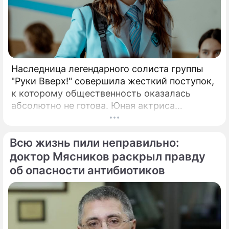
Наследница легендарного солиста группы
"Руки Вверх!" совершила жесткий поступок,
к которому общественность оказалась
абсолютно не готова. Юная актриса
Вероника Жукова, дочь бессменного лидера
группы "Руки Вверх!" Сергея Жукова,
Всю жизнь пили неправильно:
заставила взрогнуть своих многочисленных
поклонников.
доктор Мясников раскрыл правду
об опасности антибиотиков