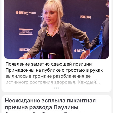
Появление заметно сдающей позиции
Примадонны на публике с тростью в руках
вылилось в громкие разоблачения ее
истинного состояния здоровья. Каждый
выход некогда главной певицы страны в
свет сегодня рассматривается буквально
Неожиданно всплыла пикантная
под микроскопом.
причина развода Паулины