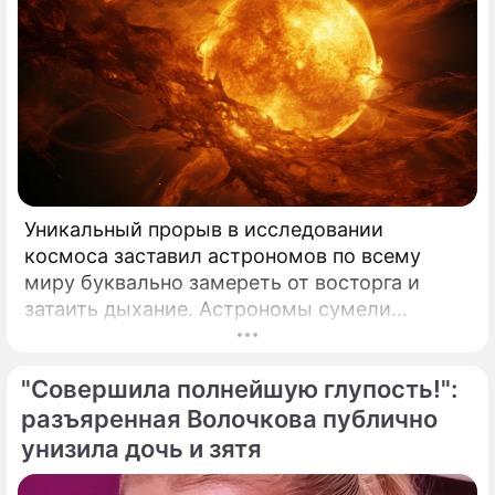
Уникальный прорыв в исследовании
космоса заставил астрономов по всему
миру буквально замереть от восторга и
затаить дыхание. Астрономы сумели
совершить невозможное и заглянуть в
самое сердце нашего светила с небывалой
"Совершила полнейшую глупость!":
доселе четкостью.
разъяренная Волочкова публично
унизила дочь и зятя