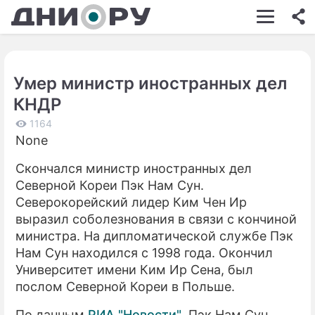
ШОУ-БИЗНЕС
АВТО
Умер министр иностранных дел
КИНО
КНДР
НЕДВИЖИМОСТЬ
1164
None
ЗДОРОВЬЕ
Скончался министр иностранных дел
ЭКОНОМИКА
Северной Кореи Пэк Нам Сун.
ПРОИСШЕСТВИЯ
Северокорейский лидер Ким Чен Ир
выразил соболезнования в связи с кончиной
СОННИК
министра. На дипломатической службе Пэк
Нам Сун находился с 1998 года. Окончил
СТИЛЬ ЖИЗНИ
Университет имени Ким Ир Сена, был
СЕРИАЛЫ
послом Северной Кореи в Польше.
ИГРЫ
По данным
РИА "Новости"
, Пэк Нам Сун