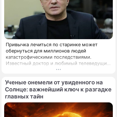
Привычка лечиться по старинке может
обернуться для миллионов людей
катастрофическими последствиями.
Известный доктор и любимый телеведущий
миллионов Александр Мясников обратил
внимание на колоссальный переворот в
Ученые онемели от увиденного на
мировой медицине, который буквально
перечеркнул все наши прошлые
Солнце: важнейший ключ к разгадке
представления о здоровье.
главных тайн