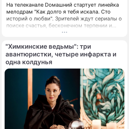
На телеканале Dомашний стартует линейка
мелодрам "Как долго я тебя искала. Сто
историй о любви". Зрителей ждут сериалы о
поиске счастья, бесконечном терпении и
обволакивающей, словно теплый плед,
заботе. В числе новых проектов – сериал
"Химкинские ведьмы": три
"Ведьмина любовь", в котором снялись
Елена Коренева, Наталия Аринбасарова,
авантюристки, четыре инфаркта и
Татьяна Лютаева, Анна Ардова, а также
одна колдунья
историческая мелодрама "Берега любви" о
юной Насте Пахомовой, вернувшейся в
родное село после учебы.