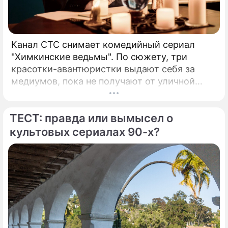
Канал СТС снимает комедийный сериал
"Химкинские ведьмы". По сюжету, три
красотки-авантюристки выдают себя за
медиумов, пока не получают от уличной
колдуньи (Алена Яковлева) настоящий дар.
И теперь Марина (Агата Муцениеце) слышит
ТЕСТ: правда или вымысел о
мысли, Света (Анна Банщикова) видит
будущее, а Оля (Валерия Астапова) –
культовых сериалах 90-х?
мертвых. Способности превращают жизнь
девушек в ад, поэтому ведьмы решают
найти кого-то, кому можно передать эти
"подарки". "Это развлекательная,
аттракционная, комедийная история, –
объясняет режиссер Максим Зыков.