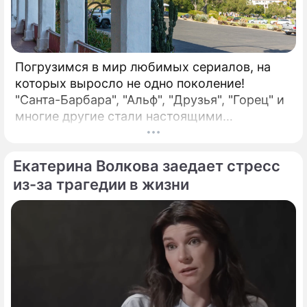
Погрузимся в мир любимых сериалов, на
которых выросло не одно поколение!
"Санта-Барбара", "Альф", "Друзья", "Горец" и
многие другие стали настоящими
символами эпохи. Насколько хорошо вы
помните детали их создания и закулисья?
Екатерина Волкова заедает стресс
Проверьте свои знания, определив, какие из
следующих утверждений являются правдой,
из-за трагедии в жизни
основанной на фактах из истории этих шоу, а
какие – вымыслом. Для каждого
утверждения выберите: (а) Правда или (б)
Вымысел.