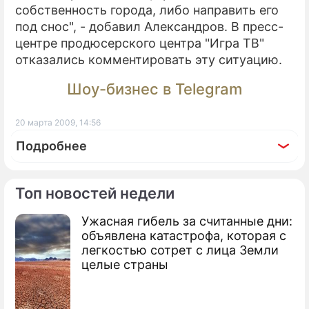
собственность города, либо направить его
под снос", - добавил Александров. В пресс-
центре продюсерского центра "Игра ТВ"
отказались комментировать эту ситуацию.
Шоу-бизнес в Telegram
20 марта 2009, 14:56
Подробнее
Топ новостей недели
Ужасная гибель за считанные дни:
По теме
объявлена катастрофа, которая с
легкостью сотрет с лица Земли
Эрмитаж вынуждены защищать от
целые страны
Мадонны
На памятник великой актрисе нет денег