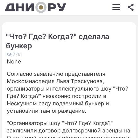
ШОУ-БИЗНЕС
АВТО
"Что? Где? Когда?" сделала
КИНО
бункер
НЕДВИЖИМОСТЬ
7781
None
ЗДОРОВЬЕ
Согласно заявлению представителя
ЭКОНОМИКА
Москомнаследия Льва Траскунова,
ПРОИСШЕСТВИЯ
организаторы интеллектуального шоу "Что?
Где? Когда?" незаконно построили в
СОННИК
Нескучном саду подземный бункер и
установили там ограждение.
СТИЛЬ ЖИЗНИ
"Организаторы шоу "Что? Где? Когда?"
СЕРИАЛЫ
заключили договор долгосрочной аренды на
ИГРЫ
Охотничий домик с обременением провести