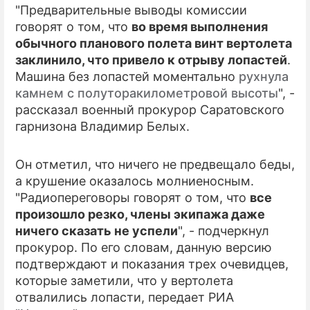
"Предварительные выводы комиссии
говорят о том, что
во время выполнения
ПРЕСС-РЕЛИЗЫ
обычного планового полета винт вертолета
О ПРОЕКТЕ
заклинило, что привело к отрыву лопастей
.
Машина без лопастей моментально
рухнула
камнем с полуторакилометровой высоты
", -
рассказал военный прокурор Саратовского
гарнизона Владимир Белых.
Он отметил, что ничего не предвещало беды,
а крушение оказалось молниеносным.
"Радиопереговоры говорят о том, что
все
произошло резко, члены экипажа даже
ничего сказать не успели
", - подчеркнул
прокурор. По его словам, данную версию
подтверждают и показания трех очевидцев,
которые заметили, что у вертолета
отвалились лопасти, передает РИА