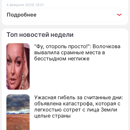
4 февраля 2009, 18:01
Подробнее
Топ новостей недели
"Фу, оторопь просто!": Волочкова
По теме
вывалила срамные места в
бесстыдном неглиже
Продолжение: Локомотив
протаранил автомобиль
Названы причины падения вертолета
Ужасная гибель за считанные дни:
Ми-24
объявлена катастрофа, которая с
легкостью сотрет с лица Земли
Два военных вертолета США упали на
целые страны
Ирак