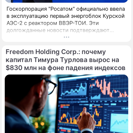
Госкорпорация "Росатом" официально ввела
в эксплуатацию первый энергоблок Курской
АЭС-2 с реактором ВВЭР-ТОИ. Эти
долгожданные новости подтверждают
технологическое лидерство России, а глава
компании Алексей Лихачев назвал пуск
Freedom Holding Corp.: почему
технологическим успехом и трудовым
подвигом. Введенный в эксплуатацию 27
капитал Тимура Турлова вырос на
апреля, инновационный энергоблок № 1
$830 млн на фоне падения индексов
Курской АЭС-2 с 1 мая начал официальные
поставки электроэнергии в Единую
энергосистему страны.