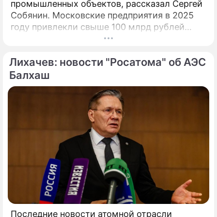
промышленных объектов, рассказал Сергей
Собянин. Московские предприятия в 2025
году привлекли свыше 100 млрд рублей
инвестиционных кредитов на развитие и
расширение производств при участии Фонда
Лихачев: новости "Росатома" об АЭС
поддержки промышленности и
предпринимательства.
Балхаш
Последние новости атомной отрасли