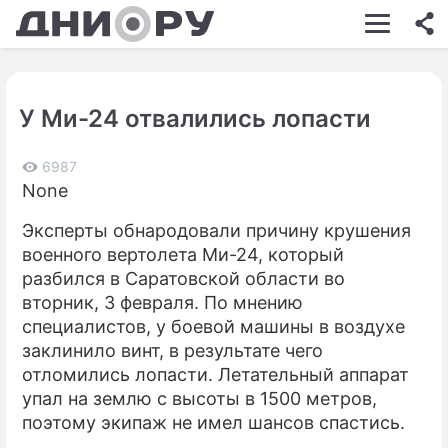
ШОУ-БИЗНЕС
АВТО
У Ми-24 отвалились лопасти
КИНО
НЕДВИЖИМОСТЬ
6987
None
ЗДОРОВЬЕ
Эксперты обнародовали причину крушения
ЭКОНОМИКА
военного вертолета Ми-24, который
разбился в Саратовской области во
ПРОИСШЕСТВИЯ
вторник, 3 февраля. По мнению
специалистов, у боевой машины в воздухе
СОННИК
заклинило винт, в результате чего
СТИЛЬ ЖИЗНИ
отломились лопасти. Летательный аппарат
упал на землю с высоты в 1500 метров,
СЕРИАЛЫ
поэтому экипаж не имел шансов спастись.
ИГРЫ