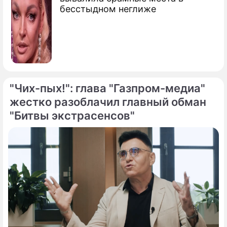
бесстыдном неглиже
"Чих-пых!": глава "Газпром-медиа"
жестко разоблачил главный обман
"Битвы экстрасенсов"