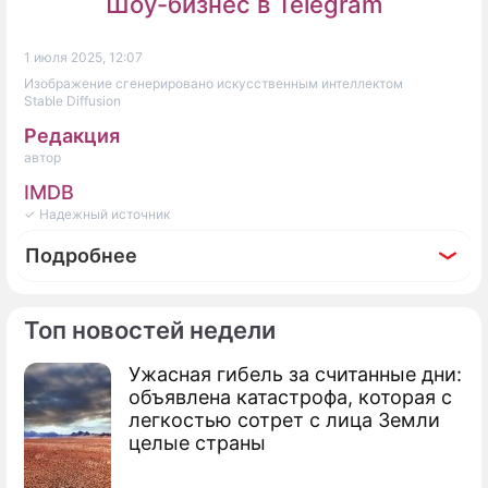
Шоу-бизнес в Telegram
1 июля 2025, 12:07
Изображение сгенерировано искусственным интеллектом
Stable Diffusion
Редакция
автор
IMDB
✓ Надежный источник
Подробнее
Топ новостей недели
Ужасная гибель за считанные дни:
По теме
объявлена катастрофа, которая с
легкостью сотрет с лица Земли
Шахматный мир прощается с
целые страны
выдающимся гроссмейстером