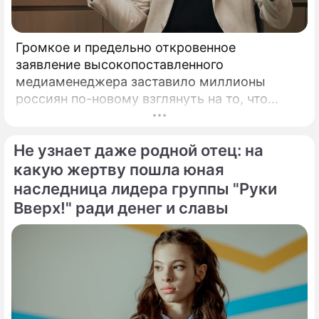
Громкое и предельно откровенное
заявление высокопоставленного
медиаменеджера заставило миллионы
россиян по-новому взглянуть на то, что
годами происходит на экране главного
развлекательного телеканала страны.
Не узнает даже родной отец: на
Генеральный директор мощнейшего
холдинга "Газпром-медиа" Александр Жаров
какую жертву пошла юная
решился на неожидаемый и крайне острый
наследница лидера группы "Руки
демарш.
Вверх!" ради денег и славы