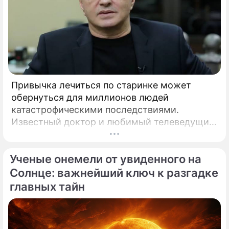
Привычка лечиться по старинке может
обернуться для миллионов людей
катастрофическими последствиями.
Известный доктор и любимый телеведущий
миллионов Александр Мясников обратил
внимание на колоссальный переворот в
Ученые онемели от увиденного на
мировой медицине, который буквально
перечеркнул все наши прошлые
Солнце: важнейший ключ к разгадке
представления о здоровье.
главных тайн