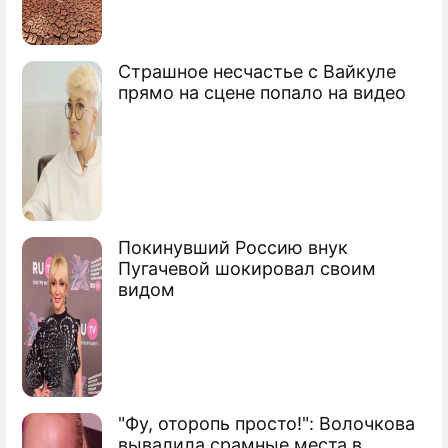
Мир прощается с культурным деятелем
цыганской общины – еще одна потеря
Страшное несчастье с Вайкуле
прямо на сцене попало на видео
Покинувший Россию внук
Пугачевой шокировал своим
видом
"Фу, оторопь просто!": Волочкова
вывалила срамные места в