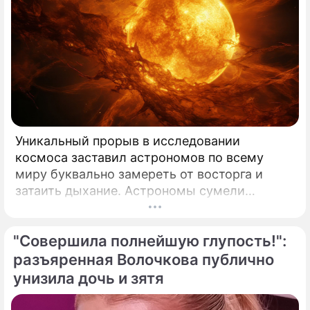
Уникальный прорыв в исследовании
космоса заставил астрономов по всему
миру буквально замереть от восторга и
затаить дыхание. Астрономы сумели
совершить невозможное и заглянуть в
самое сердце нашего светила с небывалой
"Совершила полнейшую глупость!":
доселе четкостью.
разъяренная Волочкова публично
унизила дочь и зятя