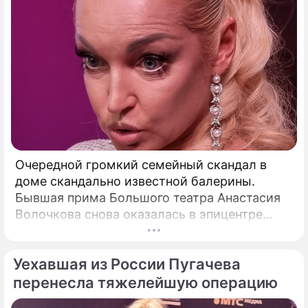
Очередной громкий семейный скандал в
доме скандально известной балерины.
Бывшая прима Большого театра Анастасия
Волочкова снова оказалась в эпицентре
громкого разбора полетов, который на этот
раз разгорелся в ее собственной семье.
Уехавшая из России Пугачева
перенесла тяжелейшую операцию