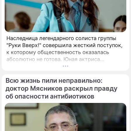
Наследница легендарного солиста группы
"Руки Вверх!" совершила жесткий поступок,
к которому общественность оказалась
абсолютно не готова. Юная актриса
Вероника Жукова, дочь бессменного лидера
группы "Руки Вверх!" Сергея Жукова,
Всю жизнь пили неправильно:
заставила взрогнуть своих многочисленных
поклонников.
доктор Мясников раскрыл правду
об опасности антибиотиков