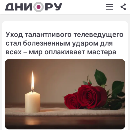
ШОУ-БИЗНЕС
АВТО
Уход талантливого телеведущего
КИНО
стал болезненным ударом для
НЕДВИЖИМОСТЬ
всех – мир оплакивает мастера
ЗДОРОВЬЕ
ЭКОНОМИКА
ПРОИСШЕСТВИЯ
СОННИК
СТИЛЬ ЖИЗНИ
СЕРИАЛЫ
ИГРЫ