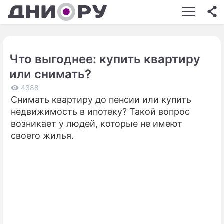
ШОУ-БИЗНЕС
АВТО
Что выгоднее: купить квартиру
КИНО
или снимать?
НЕДВИЖИМОСТЬ
4388
Снимать квартиру до пенсии или купить
ЗДОРОВЬЕ
недвижимость в ипотеку? Такой вопрос
ЭКОНОМИКА
возникает у людей, которые не имеют
своего жилья.
ПРОИСШЕСТВИЯ
СОННИК
СТИЛЬ ЖИЗНИ
СЕРИАЛЫ
ИГРЫ