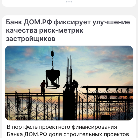
агентства "Метриум", падение связано с
минимальным за 9 лет объёмом сделок и
дефицитом предложения. За первые три
Банк ДОМ.РФ фиксирует улучшение
месяца 2026 года дольщики приобрели 3,6
качества риск-метрик
тыс.
застройщиков
В портфеле проектного финансирования
Банка ДОМ.РФ доля строительных проектов