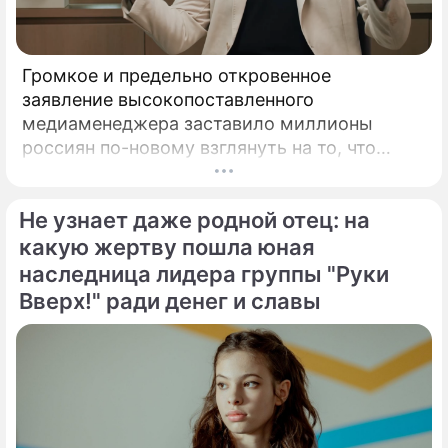
Громкое и предельно откровенное
заявление высокопоставленного
медиаменеджера заставило миллионы
россиян по-новому взглянуть на то, что
годами происходит на экране главного
развлекательного телеканала страны.
Не узнает даже родной отец: на
Генеральный директор мощнейшего
холдинга "Газпром-медиа" Александр Жаров
какую жертву пошла юная
решился на неожидаемый и крайне острый
наследница лидера группы "Руки
демарш.
Вверх!" ради денег и славы