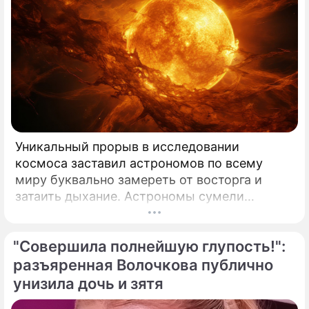
Уникальный прорыв в исследовании
космоса заставил астрономов по всему
миру буквально замереть от восторга и
затаить дыхание. Астрономы сумели
совершить невозможное и заглянуть в
самое сердце нашего светила с небывалой
"Совершила полнейшую глупость!":
доселе четкостью.
разъяренная Волочкова публично
унизила дочь и зятя