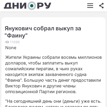
ШОУ-БИЗНЕС
АВТО
Янукович собрал выкуп за
КИНО
"Фаину"
НЕДВИЖИМОСТЬ
11096
None
ЗДОРОВЬЕ
Жители Украины собрали восемь миллионов
ЭКОНОМИКА
долларов, чтобы заплатить выкуп
ПРОИСШЕСТВИЯ
сомалийским пиратам, в чьих руках
находится экипаж захваченного судна
СОННИК
"Фаина". Большую часть денег предоставили
Виктор Янукович и другие члены
СТИЛЬ ЖИЗНИ
оппозиционной Партии регионов.
СЕРИАЛЫ
"На сегодняшний день они (деньги) уже есть.
ИГРЫ
Благодаря людям, которые сдавали по пять,