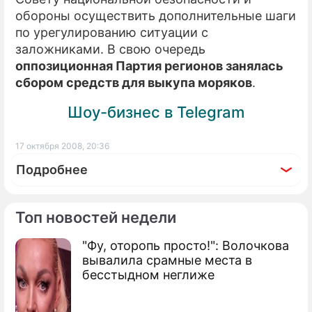
обороны осуществить дополнительные шаги
по урегулированию ситуации с
заложниками. В свою очередь
оппозиционная Партия регионов занялась
сбором средств для выкупа моряков
.
Шоу-бизнес в Telegram
17 октября 2008, 20:36
Подробнее
Топ новостей недели
"Фу, оторопь просто!": Волочкова
По теме
вывалила срамные места в
бесстыдном неглиже
Ющенко заметает оружейный след
Пираты похвастались квартирами и