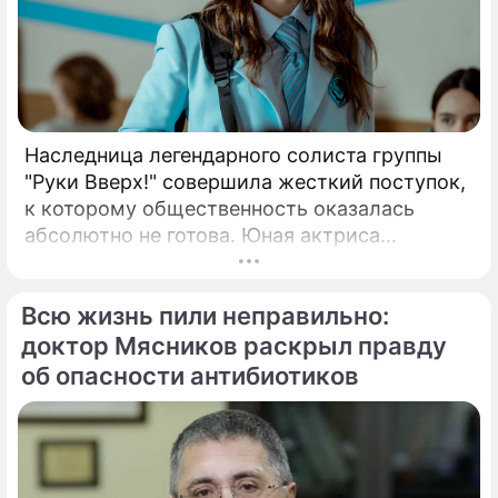
Наследница легендарного солиста группы
"Руки Вверх!" совершила жесткий поступок,
к которому общественность оказалась
абсолютно не готова. Юная актриса
Вероника Жукова, дочь бессменного лидера
группы "Руки Вверх!" Сергея Жукова,
Всю жизнь пили неправильно:
заставила взрогнуть своих многочисленных
поклонников.
доктор Мясников раскрыл правду
об опасности антибиотиков