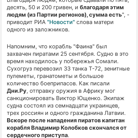
десять, 50 и 200 гривен, и
благодаря этим
ПРЕСС-РЕЛИЗЫ
людям (из Партии регионов), сумма есть
", -
приводит РИА
"Новости"
слова матери
О ПРОЕКТЕ
одного из заложников.
Напомним, что корабль "Фаина" был
захвачен пиратами 25 сентября. Судно в это
время находилось у побережья Сомали.
Сухогруз перевозил 33 танка Т-72, зенитные
пулеметы, гранатометы и большое
количество боеприпасов. Как писали
Дни.Ру
, отправку оружия в Африку мог
санкционировать Виктор Ющенко. Экипаж
судна состоял из семнадцати украинцев,
трех россиян и одного гражданина Латвии.
Вскоре после нападения пиратов капитан
корабля Владимир Колобков скончался от
сердечного приступа
.