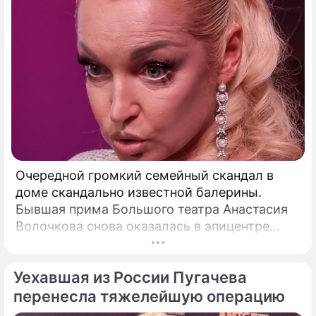
Очередной громкий семейный скандал в
доме скандально известной балерины.
Бывшая прима Большого театра Анастасия
Волочкова снова оказалась в эпицентре
громкого разбора полетов, который на этот
раз разгорелся в ее собственной семье.
Уехавшая из России Пугачева
перенесла тяжелейшую операцию