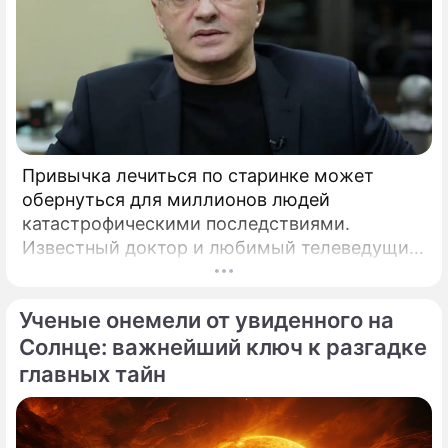
Привычка лечиться по старинке может
обернуться для миллионов людей
катастрофическими последствиями.
Известный доктор и любимый телеведущий
миллионов Александр Мясников обратил
внимание на колоссальный переворот в
Ученые онемели от увиденного на
мировой медицине, который буквально
перечеркнул все наши прошлые
Солнце: важнейший ключ к разгадке
представления о здоровье.
главных тайн