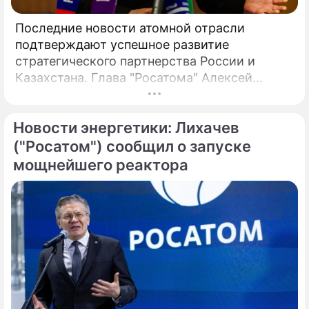
Последние новости атомной отрасли
подтверждают успешное развитие
стратегического партнерства России и
Казахстана. Глава "Росатома" Алексей
Лихачев сообщил, что на площадке будущей
АЭС выполнено более 90% полевых
Новости энергетики: Лихачев
инженерных изысканий, что является
важным этапом реализации масштабного
("Росатом") сообщил о запуске
проекта. В мае 2026 года в Москве
мощнейшего реактора
состоялись предметные переговоры
руководства российской государственной
корпорации и ответственного ведомства
Республики Казахстан.