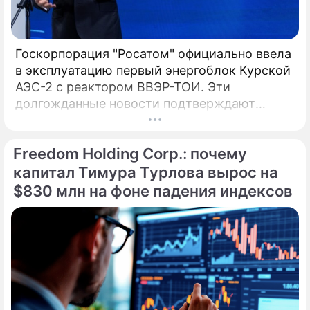
Госкорпорация "Росатом" официально ввела
в эксплуатацию первый энергоблок Курской
АЭС-2 с реактором ВВЭР-ТОИ. Эти
долгожданные новости подтверждают
технологическое лидерство России, а глава
компании Алексей Лихачев назвал пуск
Freedom Holding Corp.: почему
технологическим успехом и трудовым
подвигом. Введенный в эксплуатацию 27
капитал Тимура Турлова вырос на
апреля, инновационный энергоблок № 1
$830 млн на фоне падения индексов
Курской АЭС-2 с 1 мая начал официальные
поставки электроэнергии в Единую
энергосистему страны.