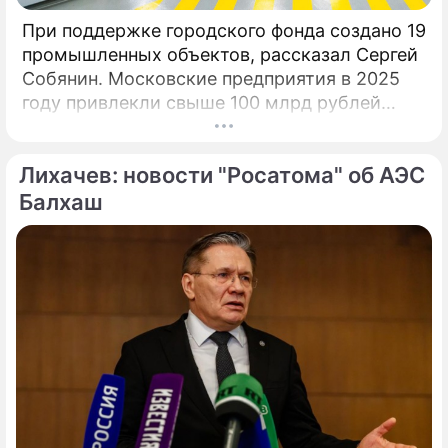
При поддержке городского фонда создано 19
промышленных объектов, рассказал Сергей
Собянин. Московские предприятия в 2025
году привлекли свыше 100 млрд рублей
инвестиционных кредитов на развитие и
расширение производств при участии Фонда
Лихачев: новости "Росатома" об АЭС
поддержки промышленности и
предпринимательства.
Балхаш