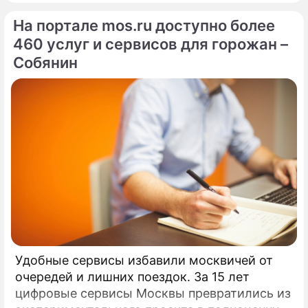
На портале mos.ru доступно более
460 услуг и сервисов для горожан –
Собянин
По теме
Продолжение: Покинувший
Россию внук Пугачевой
шокировал своим видом
Прогнулся окончательно: сбежавший
Галкин* запел на украинском перед
богачами в Монако
Удобные сервисы избавили москвичей от
очередей и лишних поездок. За 15 лет
"Простая советская эскортница":
цифровые сервисы Москвы превратились из
Прохор Шаляпин сорвал маску с