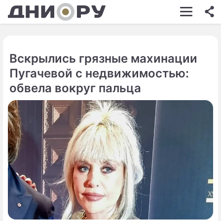
ШОУ-БИЗНЕС
АВТО
Вскрылись грязные махинации
КИНО
Пугачевой с недвижимостью:
НЕДВИЖИМОСТЬ
обвела вокруг пальца
ЗДОРОВЬЕ
ЭКОНОМИКА
ПРОИСШЕСТВИЯ
СОННИК
СТИЛЬ ЖИЗНИ
СЕРИАЛЫ
ИГРЫ