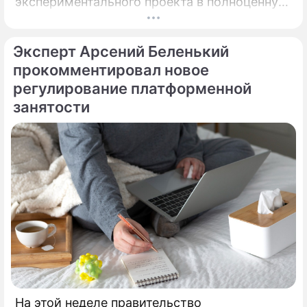
экспериментального проекта в полноценную
обнаглевшей Лаймы Вайкуле
систему, без которой уже сложно
представить жизнь горожан.
Кристина Эдмундовна
Эксперт Арсений Беленький
Орбакайте
прокомментировал новое
певица, актриса
регулирование платформенной
занятости
Алла Борисовна Пугачева
певица
На этой неделе правительство