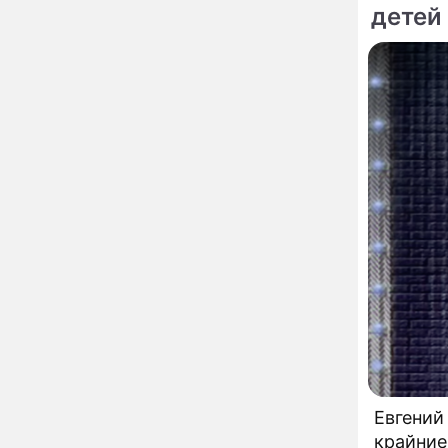
12:08
детей
глупость!": разъяренная
Волочкова публично
унизила дочь и зятя
Уехавшая из России
10:55
Пугачева перенесла
тяжелейшую операцию
Неожиданно всплыла
09:28
пикантная причина
развода Паулины
Андреевой и Федора
Бондарчука
Огонь с небес сожжет
00:22
урожай и дом:
страшный запрет 6
августа, о котором
молчат старики
От Преснякова до
18:13
Байсарова: сияющая
Орбакайте вывезла в
Европу всех детей от
разных мужчин
Евгений
"Срочно выходить из
17:19
крайние