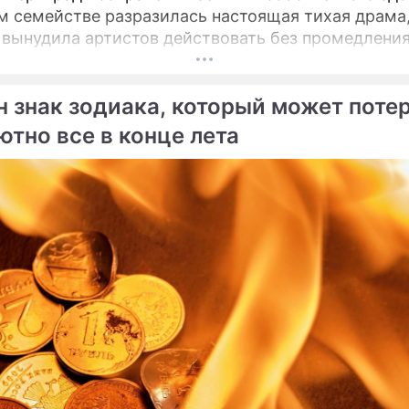
м семействе разразилась настоящая тихая драма
 вынудила артистов действовать без промедления
н знак зодиака, который может поте
ютно все в конце лета