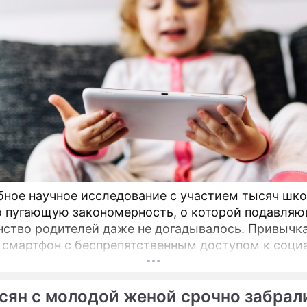
тся роковой ошибкой
вечными
ное научное исследование с участием тысяч шк
 пугающую закономерность, о которой подавля
ство родителей даже не догадывалось. Привычка
 смартфон с беспрепятственным доступом к соц
 младшем подростковом возрасте обворачиваетс
 провалом в учебе.
сян с молодой женой срочно забрал