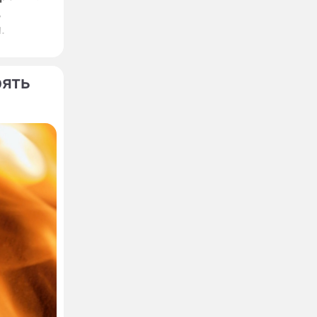
,
.
рять