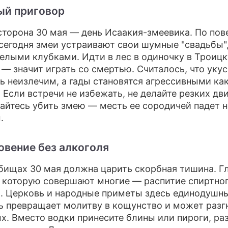
ый приговор
сторона 30 мая — день Исаакия-змеевика. По пов
сегодня змеи устраивают свои шумные "свадьбы"
целыми клубками. Идти в лес в одиночку в Троиц
 — значит играть со смертью. Считалось, что укус
нь неизлечим, а гады становятся агрессивными ка
. Если встречи не избежать, не делайте резких д
тайтесь убить змею — месть ее сородичей падет н
.
вение без алкоголя
бищах 30 мая должна царить скорбная тишина. Г
 которую совершают многие — распитие спиртног
. Церковь и народные приметы здесь единодушны
ь превращает молитву в кощунство и может разг
х. Вместо водки принесите блины или пироги, ра