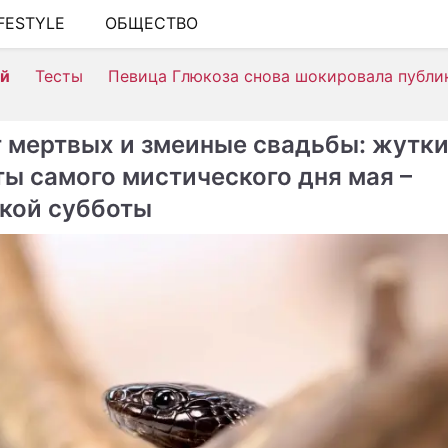
IFESTYLE
ОБЩЕСТВО
ШОУ-БИЗНЕС
ей
Тесты
Певица Глюкоза снова шокировала публи
АВТО
КИНО
 мертвых и змеиные свадьбы: жутк
НЕДВИЖИМОСТЬ
ты самого мистического дня мая –
кой субботы
ЗДОРОВЬЕ
ЭКОНОМИКА
ПРОИСШЕСТВИЯ
СОННИК
СТИЛЬ ЖИЗНИ
СЕРИАЛЫ
ИГРЫ