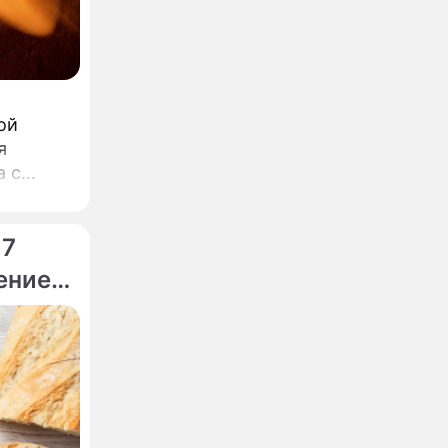
ой
я
а с
 7
ение