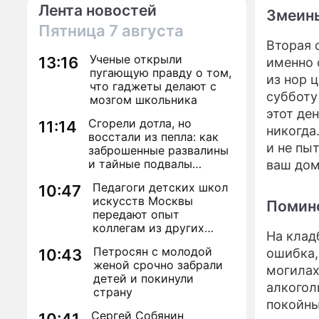
Лента новостей
Змеин
Пятница
7 августа
Вторая 
Ученые открыли
13:16
именно 
пугающую правду о том,
из нор 
что гаджеты делают с
субботу
мозгом школьника
этот де
Сгорели дотла, но
11:14
никогда
восстали из пепла: как
и не пы
заброшенные развалины
и тайные подвалы
ваш дом
столицы обрели вторую
Педагоги детских школ
10:47
жизнь
искусств Москвы
Помино
передают опыт
коллегам из других
На клад
регионов
Петросян с молодой
10:43
ошибка,
женой срочно забрали
могилах
детей и покинули
алкогол
страну
покойны
Сергей Собянин