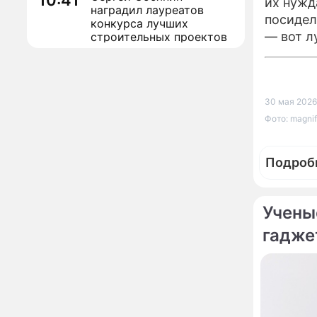
10:41
их нужд
наградил лауреатов
посидел
конкурса лучших
— вот л
строительных проектов
Назван знак зодиака,
09:32
который может
потерять абсолютно все
в конце лета
30 мая 2026
Фото: magnif
Кулинарный секрет
00:02
предков: это угощение
7 августа притянет в
Подроб
дом здоровье и
исполнение желаний
Определён ТОП-100
21:32
участников
Учены
Международного
конкурса "Музыка
гадже
Гордых"
По те
Асбест и хаос
17:34
итальянской
Постав
металлургии: главный
счасть
завод Европы под
Федора
угрозой закрытия из-за
"Чих-пых!": глава