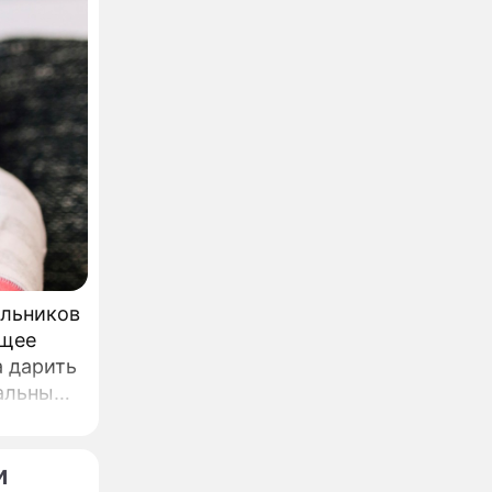
ольников
ющее
 дарить
иальным
я
и