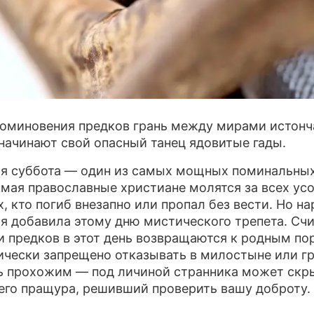
ПРЕСС-РЕЛИЗЫ
О ПРОЕКТЕ
поминовения предков грань между мирами истонча
 начинают свой опасный танец ядовитые гады.
я суббота — один из самых мощных поминальных
0 мая православные христиане молятся за всех ус
х, кто погиб внезапно или пропал без вести. Но н
я добавила этому дню мистического трепета. Счи
и предков в этот день возвращаются к родным по
ически запрещено отказывать в милостыне или г
ь прохожим — под личиной странника может скр
его пращура, решивший проверить вашу доброту.