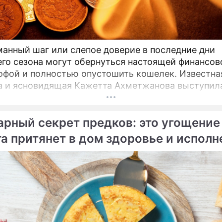
анный шаг или слепое доверие в последние дни
го сезона могут обернуться настоящей финансов
офой и полностью опустошить кошелек. Известна
 и ясновидящая Кажетта Ахметжанова выступил
ным предупреждением для всех, кто привык
сленно относиться к своим сбережениям.
арный секрет предков: это угощение
та притянет в дом здоровье и исполн
ий