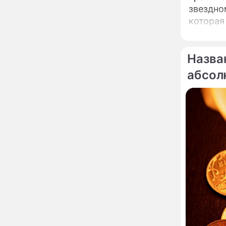
роли": перепуганная
звездно
Бородина едва не увела
чужого мужа на красной
которая
дорожке
Депутат Чаплин
15:14
предложил запретить
мойку машин и
Назва
торговлю во дворах
абсол
Внезапно отменивший
15:08
концерты Григорий Лепс
сделал важное
заявление
"Четырех мужей
13:36
похоронила": Шаляпин
увлекся тяжелобольной
сказочно богатой дамой
Павильоны здоровья с
12:46
бесплатной экспресс-
диагностикой
открываются в центре
Москвы
Ученые нашли способ
11:49