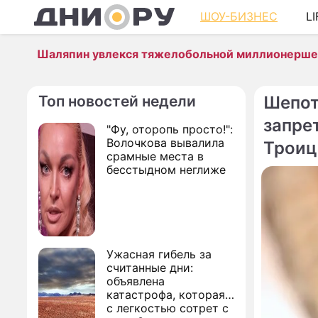
ШОУ-БИЗНЕС
L
Шаляпин увлекся тяжелобольной миллионерш
Топ новостей недели
Шепот
запре
"Фу, оторопь просто!":
Волочкова вывалила
Троиц
срамные места в
бесстыдном неглиже
Ужасная гибель за
считанные дни:
объявлена
катастрофа, которая
с легкостью сотрет с