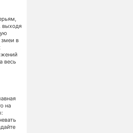
ерьям,
, выходя
кую
 змеи в
к
вижений
а весь
лавная
о на
:
невать
здайте