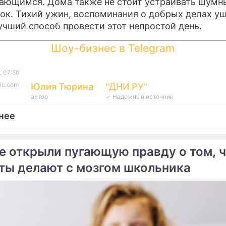
ающимся. Дома также не стоит устраивать шумн
ок. Тихий ужин, воспоминания о добрых делах у
учший способ провести этот непростой день.
Шоу-бизнес в Telegram
, 07:50
ic.com
Юлия Тюрина
"ДНИ.РУ"
автор
✓ Надежный источник
нее
е открыли пугающую правду о том, ч
ты делают с мозгом школьника
ме
ите крест на семейном
"Огненная" ловушка для
е: почему свадьба на
кошелька: почему на Па
 Житочника 29 мая
Теплого 28 мая долги ст