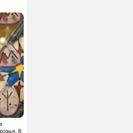
а
ровья. В