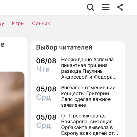
ку
Игры
Сонник
ие
Выбор читателей
Неожиданно всплыла
06/08
пикантная причина
Чтв
развода Паулины
Андреевой и Федора
Бондарчука
Внезапно отменивший
05/08
концерты Григорий
Срд
Лепс сделал важное
заявление
От Преснякова до
05/08
Байсарова: сияющая
Срд
Орбакайте вывезла в
Европу всех детей от