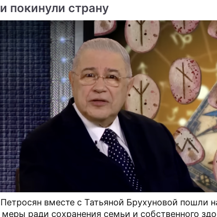
 и покинули страну
 Петросян вместе с Татьяной Брухуновой пошли н
 меры ради сохранения семьи и собственного здо