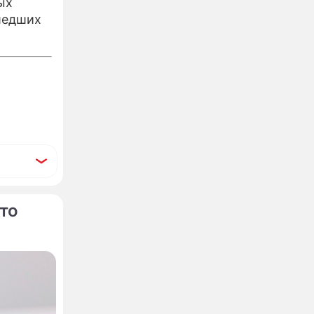
ых
шедших
то
хома
ановятся