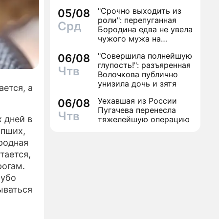
разных мужчин
"Срочно выходить из
05/08
роли": перепуганная
Срд
Бородина едва не увела
чужого мужа на
красной дорожке
"Совершила полнейшую
06/08
глупость!": разъяренная
Чтв
Волочкова публично
унизила дочь и зятя
ется, а
Уехавшая из России
06/08
Пугачева перенесла
Чтв
 дней в
тяжелейшую операцию
опших,
ародная
тается,
рогам.
рубо
ываться