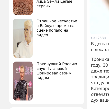
лица Земли целые
страны
Страшное несчастье
с Вайкуле прямо на
сцене попало на
видео
12589
В день 
в лесах
Троицка
Покинувший Россию
году. 3
внук Пугачевой
даже те
шокировал своим
традици
видом
что душ
Категор
отвечат
дух ваш