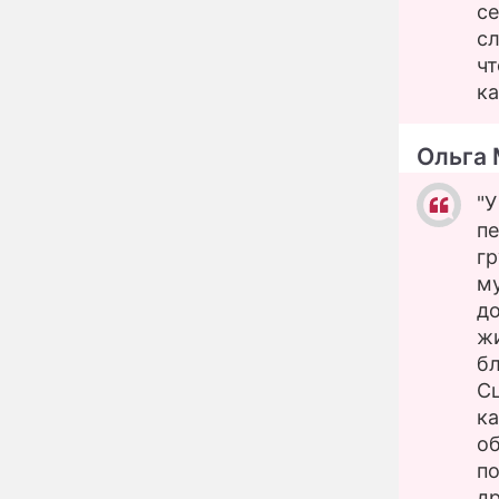
глупость!": разъяренная
се
Волочкова публично
сл
унизила дочь и зятя
ч
Уехавшая из России
ка
10:55
Пугачева перенесла
тяжелейшую операцию
Ольга 
Неожиданно всплыла
09:28
пикантная причина
"У
развода Паулины
пе
Андреевой и Федора
Бондарчука
гр
Огонь с небес сожжет
00:22
му
урожай и дом:
до
страшный запрет 6
августа, о котором
жи
молчат старики
бл
От Преснякова до
18:13
Сц
Байсарова: сияющая
Орбакайте вывезла в
ка
Европу всех детей от
о
разных мужчин
"Срочно выходить из
по
17:19
роли": перепуганная
др