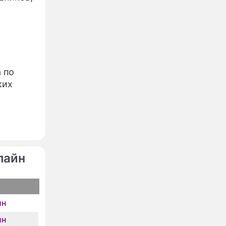
 по
ких
лайн
йн
йн