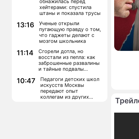
обнажилась перед
хейтерами: спустила
штаны и показала трусы
Ученые открыли
13:16
пугающую правду о том,
что гаджеты делают с
мозгом школьника
Сгорели дотла, но
11:14
восстали из пепла: как
заброшенные развалины
и тайные подвалы
столицы обрели вторую
Педагоги детских школ
10:47
жизнь
искусств Москвы
передают опыт
коллегам из других
Трейл
регионов
Петросян с молодой
10:43
женой срочно забрали
детей и покинули
страну
Сергей Собянин
10:41