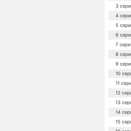
столице
3 сер
Разрушает не только
14:45
4 сер
легкие: что на самом
5 сер
деле происходит с
организмом, когда
6 сер
рядом кто-то курит
Служебному корпусу в
13:34
7 сери
Потаповском переулке
вернули исторический
8 сер
облик
9 сер
Собянин: Московские
13:29
проекты помогают
10 сер
развитию регионов
11 сер
Застуканный с поличным
12:14
12 сер
Ваня Дмитриенко
жестко подставил
13 сер
родную сестру
14 сер
В Котельниках к началу
10:50
учебного года откроют
15 сер
образовательный
комплекс почти на 2,5