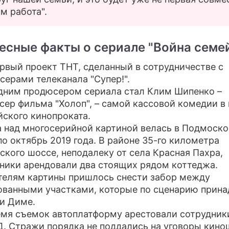
м работа".
есные факты о сериале "Война семе
ервый проект ТНТ, сделанный в сотрудничестве с
серами телеканала "Супер!".
дним продюсером сериала стал Клим Шипенко –
сер фильма "Холоп", – самой кассовой комедии в
йского кинопроката.
а над многосерийной картиной велась в Подмоско
о октябрь 2019 года. В районе 35-го километра
ского шоссе, неподалеку от села Красная Пахра,
ники арендовали два стоящих рядом коттеджа.
телям картины пришлось снести забор между
ованными участками, которые по сценарию прин
и Диме.
емя съемок автоплатформу арестовали сотрудник
. Стражи порядка не поддались на уговоры кино