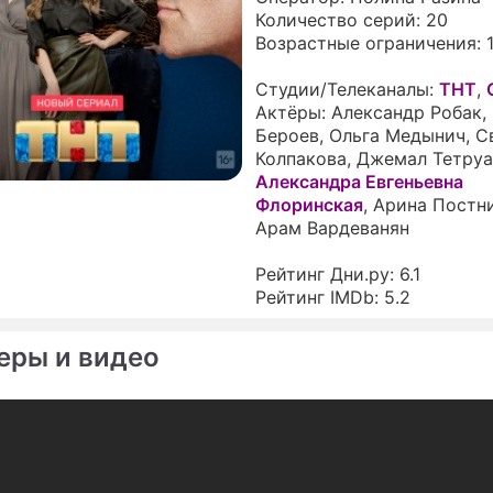
Количество серий:
20
ПРЕСС-РЕЛИЗЫ
Возрастные ограничения:
О ПРОЕКТЕ
Студии/Телеканалы:
ТНТ
,
Актёры:
Александр Робак
,
Бероев
,
Ольга Медынич
,
С
Колпакова
,
Джемал Тетру
Александра Евгеньевна
Флоринская
,
Арина Постн
Арам Вардеванян
Рейтинг Дни.ру:
6.1
Рейтинг IMDb:
5.2
еры и видео