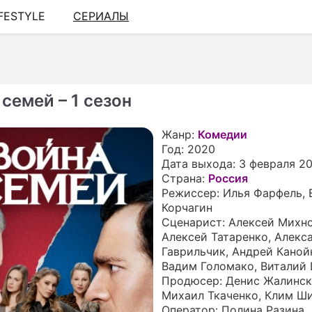
IFESTYLE
СЕРИАЛЫ
ШОУ-БИЗНЕС
АВТО
КИНО
семей – 1 сезон
НЕДВИЖИМОСТЬ
Жанр:
Комедии
ЗДОРОВЬЕ
Год:
2020
Дата выхода:
3 февраля 2
ЭКОНОМИКА
Страна:
Россия
Режиссер:
Илья Фарфель
,
ПРОИСШЕСТВИЯ
Корчагин
Сценарист:
Алексей Михн
СОННИК
Алексей Татаренко
,
Алекс
Гаврильчик
,
Андрей Каной
СТИЛЬ ЖИЗНИ
Вадим Голомако
,
Виталий
Продюсер:
Денис Жалинс
СЕРИАЛЫ
Михаил Ткаченко
,
Клим Ш
Оператор:
Полина Разина
ИГРЫ