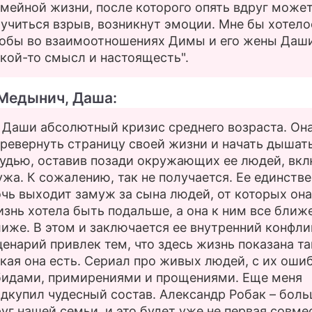
мейной жизни, после которого опять вдруг може
учиться взрыв, возникнут эмоции. Мне бы хотело
тобы во взаимоотношениях Димы и его жены Даш
кой-то смысл и настоящесть".
Медынич, Даша:
 Даши абсолютный кризис среднего возраста. Он
ревернуть страницу своей жизни и начать дышат
удью, оставив позади окружающих ее людей, вк
жа. К сожалению, так не получается. Ее единств
чь выходит замуж за сына людей, от которых он
знь хотела быть подальше, а она к ним все ближ
иже. В этом и заключается ее внутренний конфли
енарий привлек тем, что здесь жизнь показана та
кая она есть. Сериал про живых людей, с их оши
бидами, примирениями и прощениями. Еще меня
дкупил чудесный состав. Александр Робак – бол
уг нашей семьи, и это будет уже не первая совме