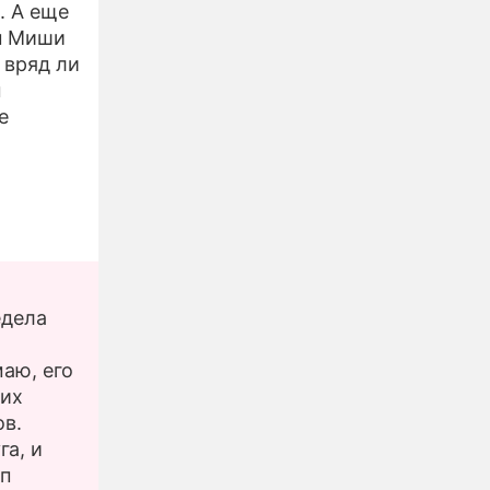
. А еще
н Миши
 вряд ли
ы
е
едела
маю, его
гих
ов.
га, и
ап