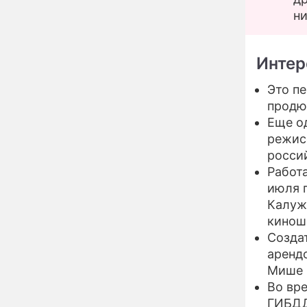
Бородина едва не увела
ни
чужого мужа на красной
дорожке
Депутат Чаплин
15:14
предложил запретить
Интер
мойку машин и
торговлю во дворах
Это п
Внезапно отменивший
продю
15:08
концерты Григорий Лепс
Еще о
сделал важное
режис
заявление
росси
"Четырех мужей
13:36
Работ
похоронила": Шаляпин
июля п
увлекся тяжелобольной
Калуж
сказочно богатой дамой
кинош
Павильоны здоровья с
12:46
Созда
бесплатной экспресс-
аренд
диагностикой
открываются в центре
Мише 
Москвы
Во вр
Ученые нашли способ
11:49
ГИБДД
заблокировать самые