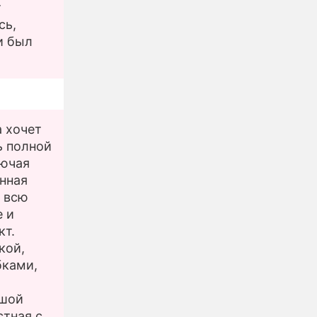
т
сь,
и был
а хочет
ь полной
лючая
енная
а всю
е и
кт.
кой,
бками,
ьшой
стная с