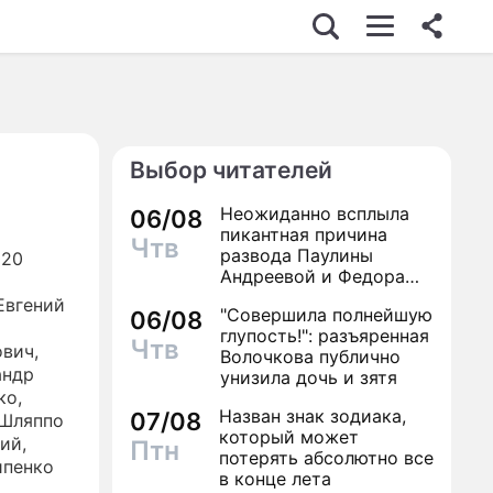
Выбор читателей
Неожиданно всплыла
06/08
пикантная причина
Чтв
развода Паулины
020
Андреевой и Федора
Бондарчука
Евгений
"Совершила полнейшую
06/08
глупость!": разъяренная
Чтв
ович
,
Волочкова публично
андр
унизила дочь и зятя
ко
,
Назван знак зодиака,
07/08
 Шляппо
который может
кий
,
Птн
потерять абсолютно все
ипенко
в конце лета