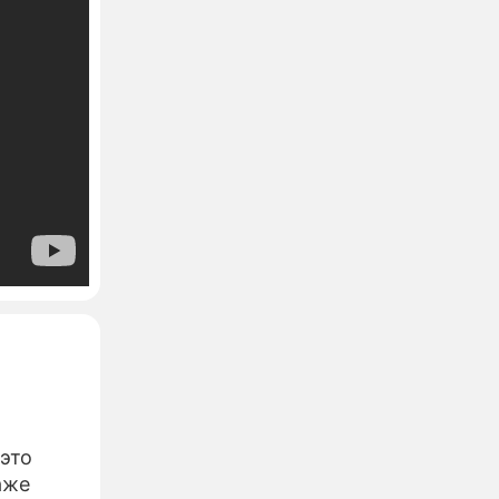
это
аже