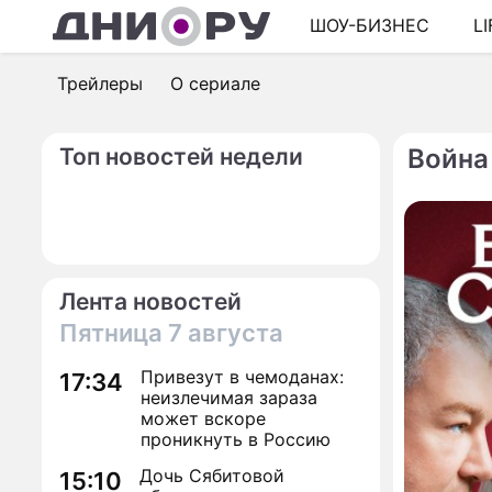
ШОУ-БИЗНЕС
L
Трейлеры
О сериале
Топ новостей недели
Война 
Лента новостей
Пятница
7 августа
Привезут в чемоданах:
17:34
неизлечимая зараза
может вскоре
проникнуть в Россию
Дочь Сябитовой
15:10