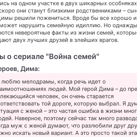
ись на одном участке в двух шикарных особняках
скоро они станут близкими родственниками – сы
Димы решили пожениться. Вроде бы все хорошо и
сможет нарушить семейную идиллию. Но однажд
ются невероятные факты из жизни семей, которы
ают двух лучших друзей в злейших врагов.
ы о сериале "Война семей"
ероев, Дима:
 люблю мелодрамы, когда речь идет о
заимоотношениях людей. Мой герой Дима – до пр
лекающийся человек, он очень старается
ответствовать той дороге, которую выбрал. Я ду
туация с женой – это частая ошибка в жизни мно
дей. Наверное, поэтому сейчас так много развод
гда муж с женой думают, что разлюбили друг дру
жно искать новый вариант. А это просто такой эт