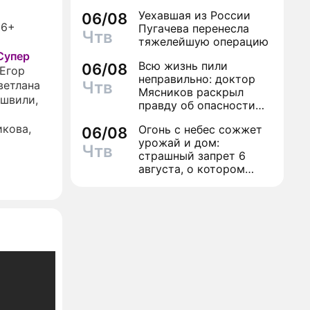
Уехавшая из России
06/08
16+
Пугачева перенесла
Чтв
тяжелейшую операцию
Супер
Всю жизнь пили
06/08
Егор
неправильно: доктор
Чтв
ветлана
Мясников раскрыл
ашвили
,
правду об опасности
антибиотиков
икова
,
Огонь с небес сожжет
06/08
урожай и дом:
Чтв
страшный запрет 6
августа, о котором
молчат старики