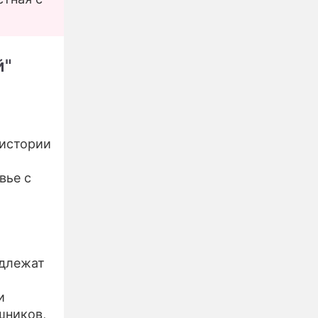
й"
 истории
вье с
адлежат
и
шников,