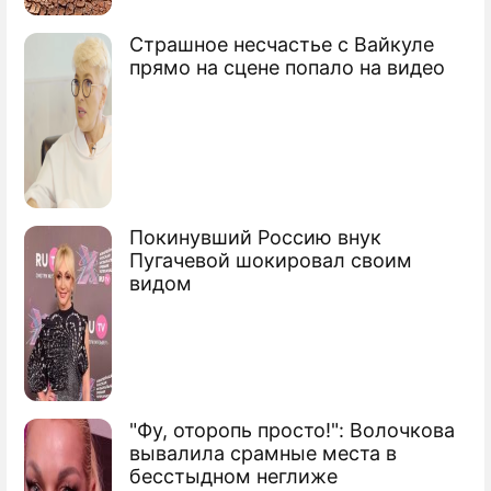
1 августа решится судьба остатка лета
Страшное несчастье с Вайкуле
прямо на сцене попало на видео
Покинувший Россию внук
Пугачевой шокировал своим
видом
"Фу, оторопь просто!": Волочкова
вывалила срамные места в
бесстыдном неглиже