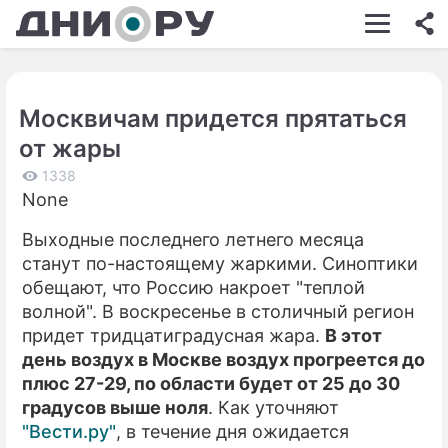
ШОУ-БИЗНЕС
АВТО
Москвичам придется прятаться
КИНО
от жары
НЕДВИЖИМОСТЬ
1338
None
ЗДОРОВЬЕ
Выходные последнего летнего месяца
ЭКОНОМИКА
станут по-настоящему жаркими. Синоптики
ПРОИСШЕСТВИЯ
обещают, что Россию накроет "теплой
волной". В воскресенье в столичный регион
СОННИК
придет тридцатиградусная жара.
В этот
день воздух в Москве воздух прогреется до
СТИЛЬ ЖИЗНИ
плюс 27-29, по области будет от 25 до 30
СЕРИАЛЫ
градусов выше ноля
. Как уточняют
"Вести.ру"
, в течение дня ожидается
ИГРЫ