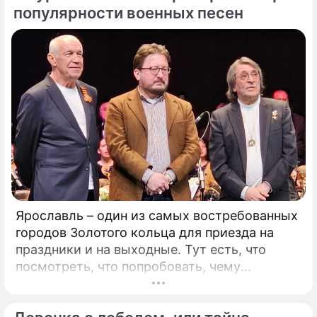
идолом для всего советского народа", –
популярности военных песен
говорит Токарев.
Ярославль – один из самых востребованных
городов Золотого кольца для приезда на
праздники и на выходные. Тут есть, что
посмотреть, что попробовать, чему
удивиться. Популяризации города во многом
способствует и Юрий Башмет, который уже