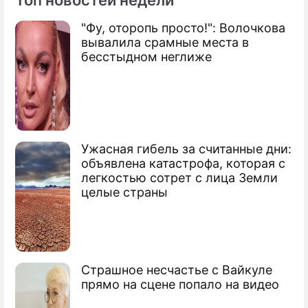
Топ новостей недели
"Фу, оторопь просто!": Волочкова
По теме
вывалила срамные места в
бесстыдном неглиже
Малькевич рассказал о получении
Шугалеем временного удостоверения
депутата
Мы добились освобождения Шугалея и
Суэйфана общими усилиями – депутат
Ужасная гибель за считанные дни:
ГД
объявлена катастрофа, которая с
легкостью сотрет с лица Земли
целые страны
Страшное несчастье с Вайкуле
прямо на сцене попало на видео