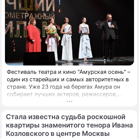
талантливых исполнителей из разных
городов России.
Фестиваль театра и кино "Амурская осень" –
один из старейших и самых авторитетных в
стране. Уже 23 года на берегах Амура он
собирает лучших актеров, режиссеров,
музыкантов. Недавно он стал
международным. Только что форум,
Стала известна судьба роскошной
который проходит в Благовещенске, назвал
победителей. Это те ленты и спектакли,
квартиры знаменитого тенора Ивана
которые обязательно надо посмотреть!
Козловского в центре Москвы
Зрителями фестиваля стали больше 17