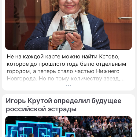
Не на каждой карте можно найти Кстово,
которое до прошлого года было отдельным
городом, а теперь стало частью Нижнего
Новгорода. Но по тому количеству звезд,
которые приезжают сюда каждый год,
Кстово даст фору многим крупным городам.
Игорь Крутой определил будущее
Повод – открытый российский
кинофестиваль "КСТОкино". В этом году он
российской эстрады
прошёл уже в четвертый раз. Кстово
настолько живописно, что его окрестности
часто становятся натурой для съемок