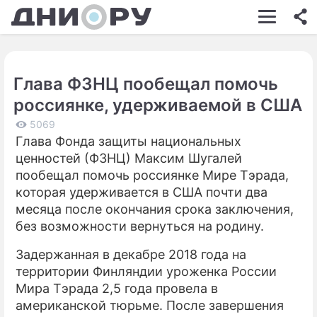
ШОУ-БИЗНЕС
АВТО
Глава ФЗНЦ пообещал помочь
КИНО
россиянке, удерживаемой в США
НЕДВИЖИМОСТЬ
5069
Глава Фонда защиты национальных
ЗДОРОВЬЕ
ценностей (ФЗНЦ) Максим Шугалей
ЭКОНОМИКА
пообещал помочь россиянке Мире Тэрада,
которая удерживается в США почти два
ПРОИСШЕСТВИЯ
месяца после окончания срока заключения,
без возможности вернуться на родину.
СОННИК
Задержанная в декабре 2018 года на
СТИЛЬ ЖИЗНИ
территории Финляндии уроженка России
СЕРИАЛЫ
Мира Тэрада 2,5 года провела в
американской тюрьме. После завершения
ИГРЫ