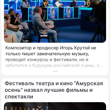
фильмов.
Композитор и продюсер Игорь Крутой не
только пишет замечательную музыку,
проводит конкурсы и фестивали, но и
заботится о будущем российской сцены, о
том, кто будет петь завтра. Именно для
этого с 2008 года он проводит конкурс
Фестиваль театра и кино "Амурская
"Детская Новая волна". Его задачи –
предоставлять юным артистам
осень" назвал лучшие фильмы и
возможность заявить о своём вокальном
спектакли
даровании на профессиональной сцене,
открывать слушателям новые имена