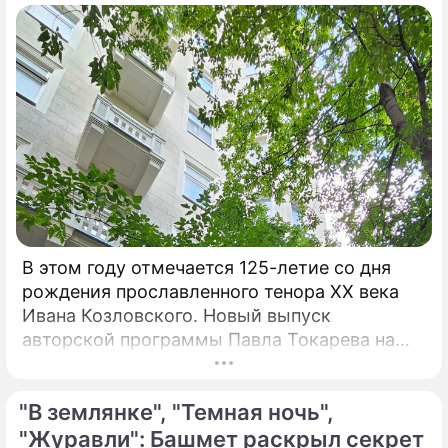
тысяч человек, а гостями – свыше 400
человек.
В этом году отмечается 125-летие со дня
рождения прославленного тенора XX века
Ивана Козловского. Новый выпуск
авторской программы Павла Токарева на
платформе VK "Сады искусств" посвящен
этому певцу. "С 30-х годов прошлого
"В землянке", "Темная ночь",
столетия Козловский являлся не просто
популярным певцом, а считался богом и
"Журавли": Башмет раскрыл секрет