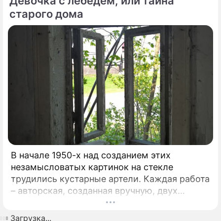
Девочка с лебедем, или тайна
на протяжении 17 лет устраивает тут
Международный музыкальный фестиваль.
старого дома
Этот форум, который проводит самый
известный альтист и дирижер страны, –
явление уникальное.
В начале 1950-х над созданием этих
незамысловатых картинок на стекле
трудились кустарные артели. Каждая работа
– авторская, созданная вручную, двух
одинаковых не было. Сегодня это искусство
называют наивным, но в ту пору сколько
Загрузка...