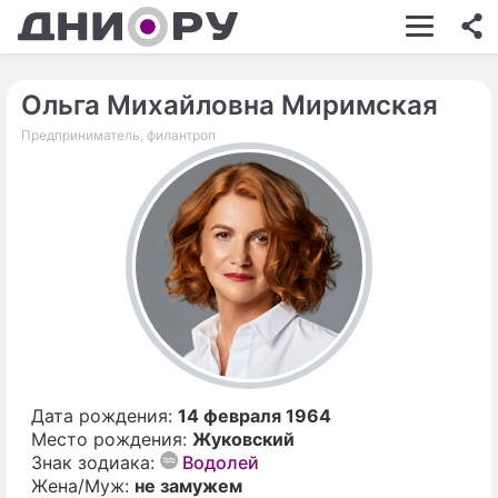
ШОУ-БИЗНЕС
АВТО
Ольга Михайловна Миримская
Предприниматель, филантроп
КИНО
НЕДВИЖИМОСТЬ
ЗДОРОВЬЕ
ЭКОНОМИКА
ПРОИСШЕСТВИЯ
СОННИК
СТИЛЬ ЖИЗНИ
Дата рождения:
14 февраля 1964
Место рождения:
Жуковский
СЕРИАЛЫ
Знак зодиака:
Водолей
Жена/Муж:
не замужем
ИГРЫ