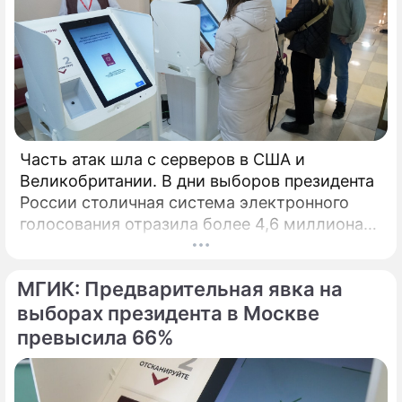
По теме
ТЕСТ: только истинный ценитель
отличит Есенина от Пушкина в этом
коварном тесте
Часть атак шла с серверов в США и
Великобритании. В дни выборов президента
России столичная система электронного
голосования отразила более 4,6 миллиона
кибератак, сообщил глава Электронного
штаба Илья Массух.
МГИК: Предварительная явка на
выборах президента в Москве
превысила 66%