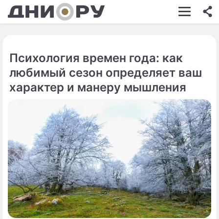
ШОУ-БИЗНЕС
АВТО
Психология времен года: как
КИНО
любимый сезон определяет ваш
НЕДВИЖИМОСТЬ
характер и манеру мышления
ЗДОРОВЬЕ
ЭКОНОМИКА
ПРОИСШЕСТВИЯ
СОННИК
СТИЛЬ ЖИЗНИ
СЕРИАЛЫ
ИГРЫ