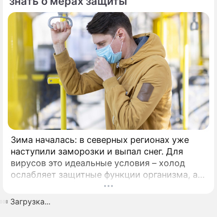
знать о мерах защиты
«Озон Фармацевтика» подтвердила свои
лидирующие позиции на российском
фармацевтическом рынке, набрав 97 баллов
из 110.
Зима началась: в северных регионах уже
наступили заморозки и выпал снег. Для
вирусов это идеальные условия – холод
ослабляет защитные функции организма, а
длительное пребывание людей в закрытых
помещениях облегчает передачу инфекций.
Загрузка...
Как следствие, заболеваемость ОРВИ