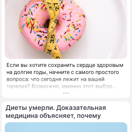
Если вы хотите сохранить сердце здоровым
на долгие годы, начните с самого простого
вопроса: что сегодня лежит на вашей
тарелке? Возможно, именно этот выбор
станет лучшей инвестицией в ваше будущее.
Каждые 34 секунды в мире один человек
Диеты умерли. Доказательная
умирает от сердечно-сосудистого
заболевания.
медицина объясняет, почему