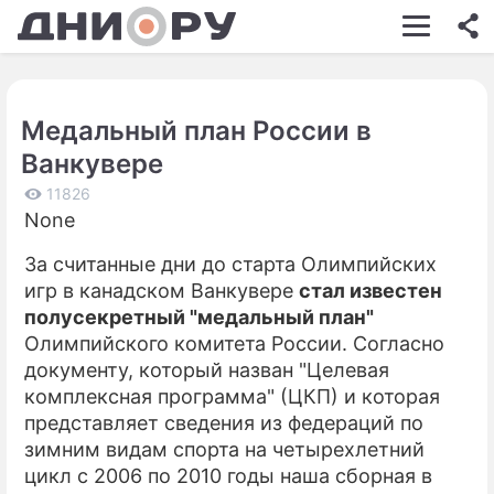
ШОУ-БИЗНЕС
АВТО
Медальный план России в
КИНО
Ванкувере
НЕДВИЖИМОСТЬ
11826
None
ЗДОРОВЬЕ
За считанные дни до старта Олимпийских
ЭКОНОМИКА
игр в канадском Ванкувере
стал известен
ПРОИСШЕСТВИЯ
полусекретный "медальный план"
Олимпийского комитета России. Согласно
СОННИК
документу, который назван "Целевая
комплексная программа" (ЦКП) и которая
СТИЛЬ ЖИЗНИ
представляет сведения из федераций по
СЕРИАЛЫ
зимним видам спорта на четырехлетний
цикл с 2006 по 2010 годы наша сборная в
ИГРЫ