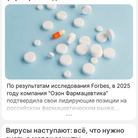
которых может существенно отличаться от
оригинала.
По результатам исследования Forbes, в 2025
году компания "Озон Фармацевтика"
подтвердила свои лидирующие позиции на
российском фармацевтическом рынке,
набрав 97 баллов из 110. При валовом
объеме продаж 63,6 млрд рублей и росте
Вирусы наступают: всё, что нужно
продаж 29,3%. По результатам
исследования Forbes, в 2025 году компания