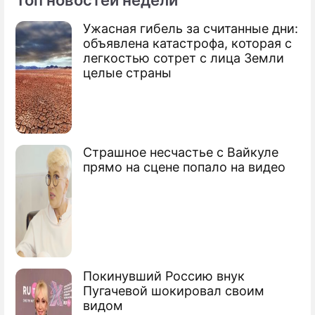
Топ новостей недели
Ужасная гибель за считанные дни:
По теме
объявлена катастрофа, которая с
легкостью сотрет с лица Земли
Канада требует выгнать Россию с
целые страны
Олимпиады
Водянова и Гергиев примут флаг
Олимпиады
Страшное несчастье с Вайкуле
Лидер сборной России пропустит
прямо на сцене попало на видео
Олимпиаду
Прохоров устроит праздник на
Олимпиаде
Скандал вокруг флага России на
Покинувший Россию внук
Олимпиаде
Пугачевой шокировал своим
видом