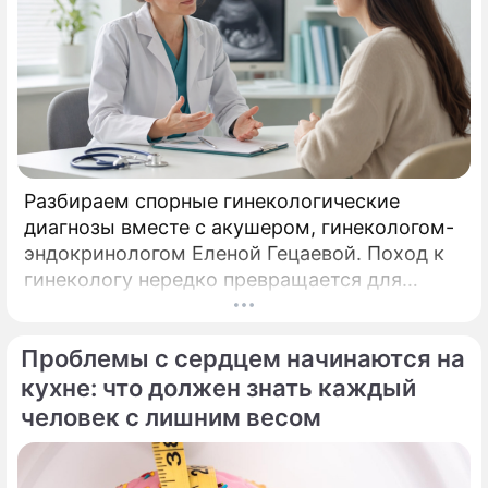
Разбираем спорные гинекологические
диагнозы вместе с акушером, гинекологом-
эндокринологом Еленой Гецаевой. Поход к
гинекологу нередко превращается для
женщины не в спокойный разговор о
здоровье, а в маленький экзамен на
Проблемы с сердцем начинаются на
выдержку.
кухне: что должен знать каждый
человек с лишним весом