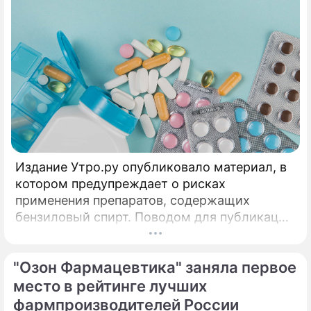
Издание Утро.ру опубликовало материал, в
котором предупреждает о рисках
применения препаратов, содержащих
бензиловый спирт. Поводом для публикации
стала ситуация, складывающаяся на рынке
препаратов GLP-1: взрывной спрос и
"Озон Фармацевтика" заняла первое
высокие цены на оригинальные версии в
США и ряде других стран привели к росту
место в рейтинге лучших
числа более доступных аналогов, состав
фармпроизводителей России