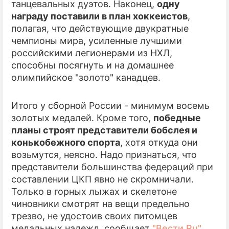
танцевальных дуэтов. Наконец,
одну
награду поставили в план хоккеистов
,
полагая, что действующие двукратные
чемпионы мира, усиленные лучшими
российскими легионерами из НХЛ,
способны посягнуть и на домашнее
олимпийское "золото" канадцев.
Итого у сборной России - минимум восемь
золотых медалей. Кроме того,
победные
планы строят представители бобслея и
конькобежного спорта
, хотя откуда они
возьмутся, неясно. Надо признаться, что
представители большинства федераций при
составлении ЦКП явно не скромничали.
Только в горных лыжах и скелетоне
чиновники смотрят на вещи предельно
трезво, не удостоив своих питомцев
медальных надежд, сообщает
"Вести.Ru"
.