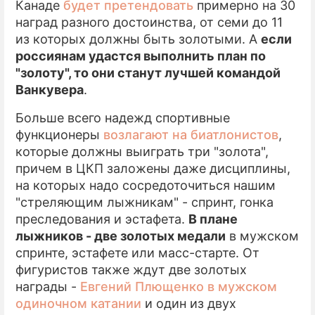
Канаде
будет претендовать
примерно на 30
наград разного достоинства, от семи до 11
ПРЕСС-РЕЛИЗЫ
из которых должны быть золотыми. А
если
О ПРОЕКТЕ
россиянам удастся выполнить план по
"золоту", то они станут лучшей командой
Ванкувера
.
Больше всего надежд спортивные
функционеры
возлагают на биатлонистов
,
которые должны выиграть три "золота",
причем в ЦКП заложены даже дисциплины,
на которых надо сосредоточиться нашим
"стреляющим лыжникам" - спринт, гонка
преследования и эстафета.
В плане
лыжников - две золотых медали
в мужском
спринте, эстафете или масс-старте. От
фигуристов также ждут две золотых
награды -
Евгений Плющенко
в мужском
одиночном катании
и один из двух