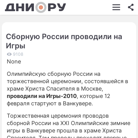
ШОУ-БИЗНЕС
АВТО
Сборную России проводили на
КИНО
Игры
НЕДВИЖИМОСТЬ
9108
None
ЗДОРОВЬЕ
Олимпийскую сборную России на
ЭКОНОМИКА
торжественной церемонии, состоявшейся в
ПРОИСШЕСТВИЯ
храме Христа Спасителя в Москве,
проводили на Игры-2010
, которые 12
СОННИК
февраля стартуют в Ванкувере.
СТИЛЬ ЖИЗНИ
Торжественная церемония проводов
сборной России на XXI Олимпийские зимние
СЕРИАЛЫ
игры в Ванкувере прошла в храме Христа
ИГРЫ
Спасителя. Там проводы проходят впервые,