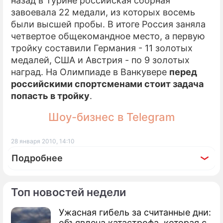
назад в Турине российская сборная
завоевала 22 медали, из которых восемь
были высшей пробы. В итоге Россия заняла
четвертое общекомандное место, а первую
тройку составили Германия - 11 золотых
медалей, США и Австрия - по 9 золотых
наград. На Олимпиаде в Ванкувере
перед
российскими спортсменами стоит задача
попасть в тройку
.
Шоу-бизнес в Telegram
28 января 2010, 14:10
Подробнее
Топ новостей недели
Ужасная гибель за считанные дни:
По теме
объявлена катастрофа, которая с