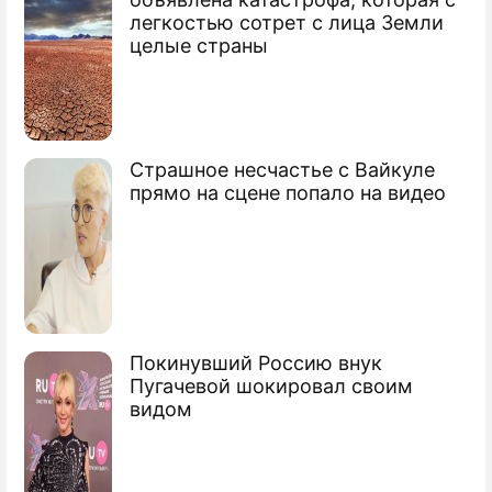
легкостью сотрет с лица Земли
Россия нацелилась на все "золото"
целые страны
Ванкувера
Российские фигуристы боятся судей
Игр-2010
Страшное несчастье с Вайкуле
В хоккейной сборной разгорелся
прямо на сцене попало на видео
скандал
Ванкувер защитят "особенными"
методами
Назван состав биатлонистов в Ванкувер
Покинувший Россию внук
Пугачевой шокировал своим
видом