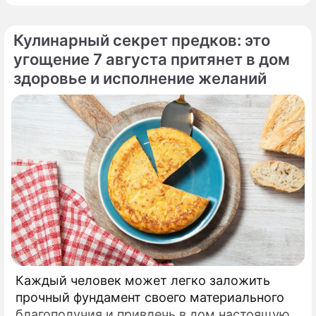
Кажетта Ахметжанова выступила с
экстренным предупреждением для всех, кто
Кулинарный секрет предков: это
привык легкомысленно относиться к своим
угощение 7 августа притянет в дом
сбережениям.
здоровье и исполнение желаний
Каждый человек может легко заложить
прочный фундамент своего материального
благополучия и привлечь в дом настоящую