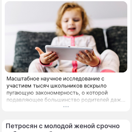
Масштабное научное исследование с
участием тысяч школьников вскрыло
пугающую закономерность, о которой
подавляющее большинство родителей даже
не догадывалось. Привычка дарить ребенку
смартфон с беспрепятственным доступом к
социальным сетям в младшем
Петросян с молодой женой срочно
подростковом возрасте обворачивается