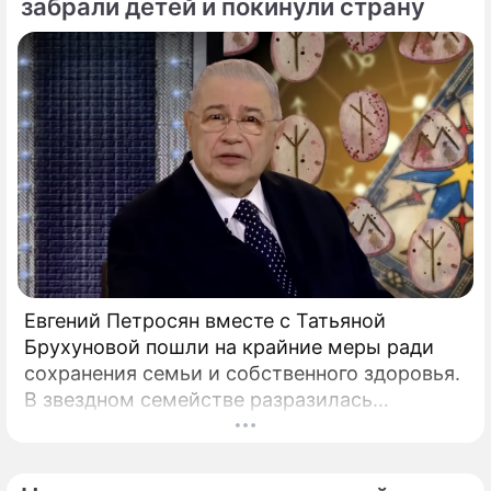
забрали детей и покинули страну
скрытым провалом в учебе.
Евгений Петросян вместе с Татьяной
Брухуновой пошли на крайние меры ради
сохранения семьи и собственного здоровья.
В звездном семействе разразилась
настоящая тихая драма, которая вынудила
артистов действовать без промедления.