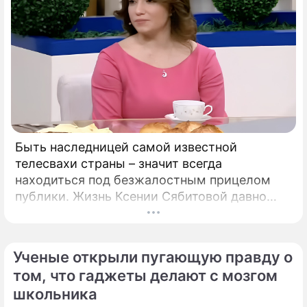
Быть наследницей самой известной
телесвахи страны – значит всегда
находиться под безжалостным прицелом
публики. Жизнь Ксении Сябитовой давно
рассматривают под мощной лупой.
Ученые открыли пугающую правду о
том, что гаджеты делают с мозгом
школьника