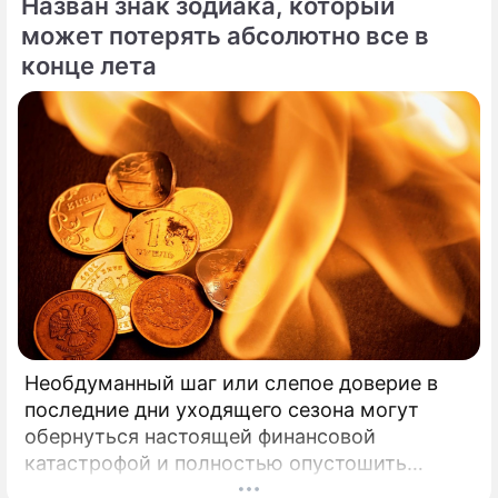
Назван знак зодиака, который
может потерять абсолютно все в
конце лета
Необдуманный шаг или слепое доверие в
последние дни уходящего сезона могут
обернуться настоящей финансовой
катастрофой и полностью опустошить
кошелек. Известная шаманка и ясновидящая