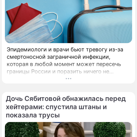
Эпидемиологи и врачи бьют тревогу из-за
смертоносной заграничной инфекции,
которая в любой момент может пересечь
границы России и поразить ничего не
подозревающих граждан. Россию
предупредили о реальной и крайне опасной
угрозе: в страну могут завезти неизлечимый
Дочь Сябитовой обнажилась перед
и смертоносный вирус Бурбон.
хейтерами: спустила штаны и
показала трусы