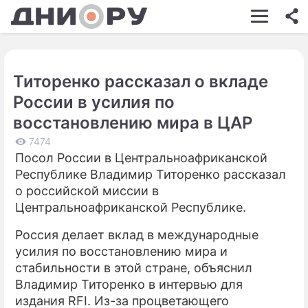
ШОУ-БИЗНЕС
АВТО
Титоренко рассказал о вкладе
КИНО
России в усилия по
НЕДВИЖИМОСТЬ
восстановлению мира в ЦАР
ЗДОРОВЬЕ
7474
Посол России в Центральноафриканской
ЭКОНОМИКА
Республике Владимир Титоренко рассказал
о российской миссии в
ПРОИСШЕСТВИЯ
Центральноафриканской Республике.
СОННИК
Россия делает вклад в международные
усилия по восстановлению мира и
СТИЛЬ ЖИЗНИ
стабильности в этой стране, объяснил
СЕРИАЛЫ
Владимир Титоренко в интервью для
издания RFI. Из-за процветающего
ИГРЫ