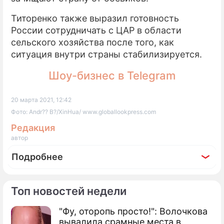
Титоренко также выразил готовность
России сотрудничать с ЦАР в области
сельского хозяйства после того, как
ситуация внутри страны стабилизируется.
Шоу-бизнес в Telegram
20 марта 2021, 12:42
Фото: Andr?? B?/XinHua/ www.globallookpress.com
Редакция
автор
Подробнее
Топ новостей недели
"Фу, оторопь просто!": Волочкова
вывалила срамные места в