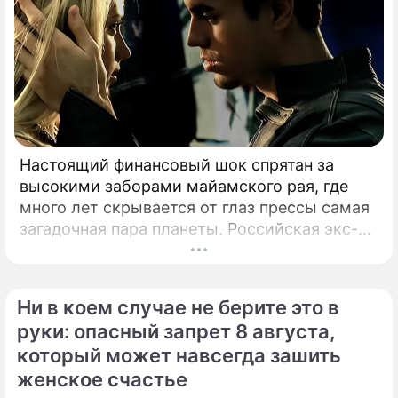
Настоящий финансовый шок спрятан за
высокими заборами майамского рая, где
много лет скрывается от глаз прессы самая
загадочная пара планеты. Российская экс-
теннисистка Анна Курникова и испанский
поп-идол Энрике Иглесиас уже больше
двадцати лет удерживают статус одной из
Ни в коем случае не берите это в
самых закрытых и непубличных пар
руки: опасный запрет 8 августа,
мирового шоу-бизнеса.
который может навсегда зашить
женское счастье