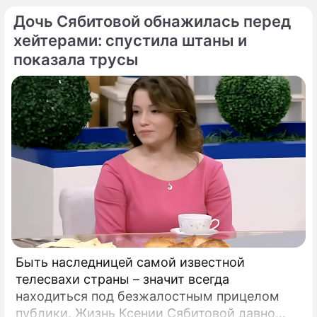
угрозе: в страну могут завезти неизлечимый
Дочь Сябитовой обнажилась перед
и смертоносный вирус Бурбон.
хейтерами: спустила штаны и
показала трусы
Быть наследницей самой известной
телесвахи страны – значит всегда
находиться под безжалостным прицелом
публики. Жизнь Ксении Сябитовой давно