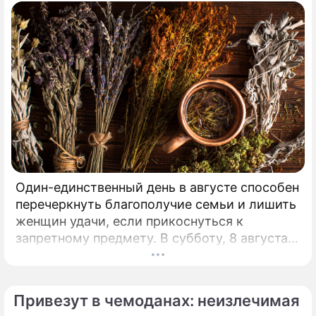
Один-единственный день в августе способен
перечеркнуть благополучие семьи и лишить
женщин удачи, если прикоснуться к
запретному предмету. В субботу, 8 августа,
православная церковь молитвенно чтит
память святых священномучеников
Ермолая, Ермиппа и Ермократа, иереев
Привезут в чемоданах: неизлечимая
Никомидийских.