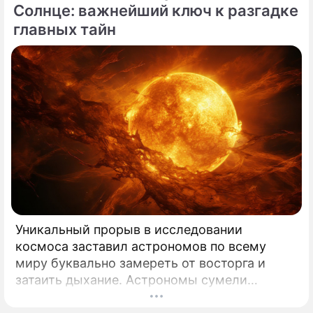
перечеркнул все наши прошлые
Солнце: важнейший ключ к разгадке
представления о здоровье.
главных тайн
Уникальный прорыв в исследовании
космоса заставил астрономов по всему
миру буквально замереть от восторга и
затаить дыхание. Астрономы сумели
совершить невозможное и заглянуть в