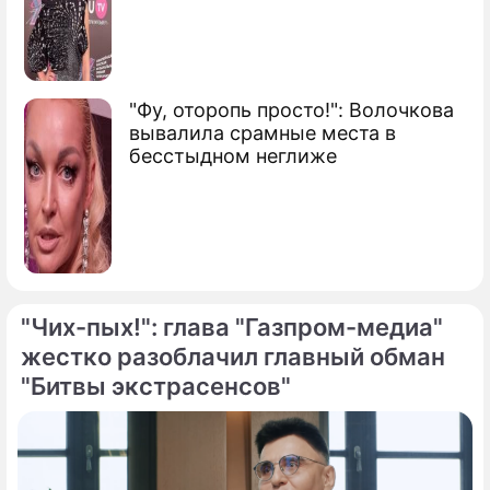
"Фу, оторопь просто!": Волочкова
вывалила срамные места в
бесстыдном неглиже
"Чих-пых!": глава "Газпром-медиа"
жестко разоблачил главный обман
"Битвы экстрасенсов"