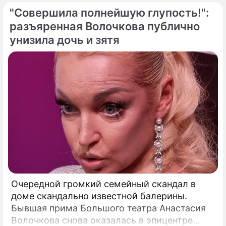
самое сердце нашего светила с небывалой
"Совершила полнейшую глупость!":
доселе четкостью.
разъяренная Волочкова публично
унизила дочь и зятя
Очередной громкий семейный скандал в
доме скандально известной балерины.
Бывшая прима Большого театра Анастасия
Волочкова снова оказалась в эпицентре