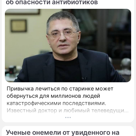
об опасности антибиотиков
Привычка лечиться по старинке может
обернуться для миллионов людей
катастрофическими последствиями.
Известный доктор и любимый телеведущий
миллионов Александр Мясников обратил
внимание на колоссальный переворот в
Ученые онемели от увиденного на
мировой медицине, который буквально