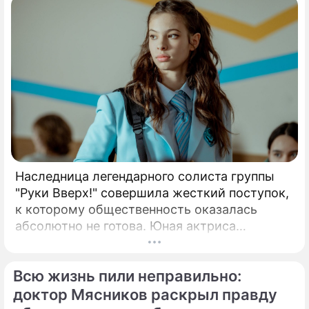
Наследница легендарного солиста группы
"Руки Вверх!" совершила жесткий поступок,
к которому общественность оказалась
абсолютно не готова. Юная актриса
Вероника Жукова, дочь бессменного лидера
группы "Руки Вверх!" Сергея Жукова,
Всю жизнь пили неправильно:
заставила взрогнуть своих многочисленных
поклонников.
доктор Мясников раскрыл правду