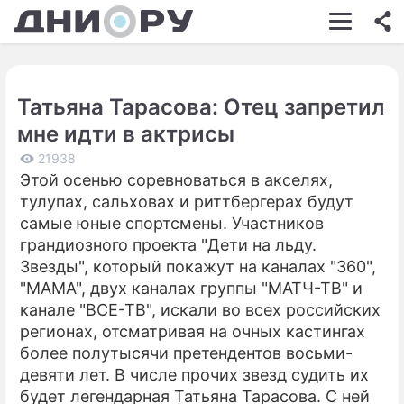
ШОУ-БИЗНЕС
АВТО
Татьяна Тарасова: Отец запретил
КИНО
мне идти в актрисы
НЕДВИЖИМОСТЬ
21938
Этой осенью соревноваться в акселях,
ЗДОРОВЬЕ
тулупах, сальховах и риттбергерах будут
ЭКОНОМИКА
самые юные спортсмены. Участников
грандиозного проекта "Дети на льду.
ПРОИСШЕСТВИЯ
Звезды", который покажут на каналах "360",
"МАМА", двух каналах группы "МАТЧ-ТВ" и
СОННИК
канале "ВСЕ-ТВ", искали во всех российских
СТИЛЬ ЖИЗНИ
регионах, отсматривая на очных кастингах
более полутысячи претендентов восьми-
СЕРИАЛЫ
девяти лет. В числе прочих звезд судить их
будет легендарная Татьяна Тарасова. С ней
ИГРЫ