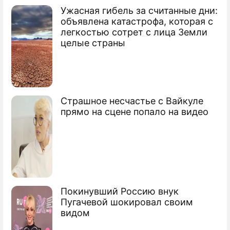
Ужасная гибель за считанные дни:
По теме
объявлена катастрофа, которая с
легкостью сотрет с лица Земли
Продолжение: Тарасова
целые страны
оценила революцию в
фигурном катании
Страшное несчастье с Вайкуле
прямо на сцене попало на видео
Тренер Чайковская рассказала о
разводе из-за тяжелой работы
Тарасова резко осадила Ягудина
Татьяна Анатольевна Тарасова
Покинувший Россию внук
Пугачевой шокировал своим
Тренер по фигурному катанию
видом