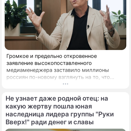
Громкое и предельно откровенное
заявление высокопоставленного
медиаменеджера заставило миллионы
россиян по-новому взглянуть на то, что
годами происходит на экране главного
развлекательного телеканала страны.
Не узнает даже родной отец: на
Генеральный директор мощнейшего
холдинга "Газпром-медиа" Александр Жаров
какую жертву пошла юная
решился на неожидаемый и крайне острый
наследница лидера группы "Руки
демарш.
Вверх!" ради денег и славы