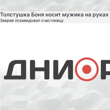
Толстушка Боня носит мужика на руках
Зверев позавидовал счастливцу
Потерявшая ногу красотка удивила
весь мир