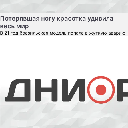
В 21 год бразильская модель попала в жуткую аварию
60-летняя Елена Кондулайнен излучает
секс
Актриса отмечает юбилей