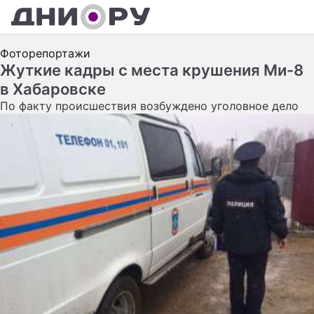
Ш
Фоторепортажи
А
Жуткие кадры с места крушения Ми-8
в Хабаровске
К
По факту происшествия возбуждено уголовное дело
Н
З
Э
П
С
С
С
И