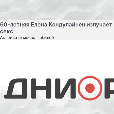
Какой запомнится Заслуженная
артистка России Анжелика Волчкова
Актриса ушла из жизни в возрасте 48 лет