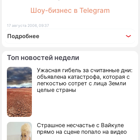
Шоу-бизнес в Telegram
17 августа 2006, 09:37
Подробнее
Топ новостей недели
Ужасная гибель за считанные дни:
По теме
объявлена катастрофа, которая с
легкостью сотрет с лица Земли
Лондон: как раскрыли воздушный
целые страны
заговор
Террористы хотели затопить Нью-Йорк
Америка вынесла Муссауи приговор
Страшное несчастье с Вайкуле
прямо на сцене попало на видео