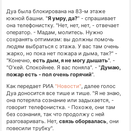
Дуа была блокирована на 83-м этаже
южной башни. "
Я умру, да?
" - спрашивает
она телефонистку. "Нет, нет, нет, - отвечает
оператор. - Мадам, молитесь. Нужно
сохранять оптимизм: вы должны помочь
людям выбраться с этажа. У вас там очень
жарко, но пока нет пожара и дыма, так?" -
"Конечно,
есть дым, я не могу дышать
". -
"О'кей. Спокойнее. Я вас поняла". - "
Думаю,
пожар есть - пол очень горячий
".
Как передает РИА
"Новости"
, далее голос
Дуа доносится все тише и тише. "Я не знаю,
она потеряла сознание или задыхается, -
говорит телефонистка. - Похоже, они там
без сознания, так что продолжу с ней
разговаривать. Нет,
связь оборвалась
, они
повесили трубку".