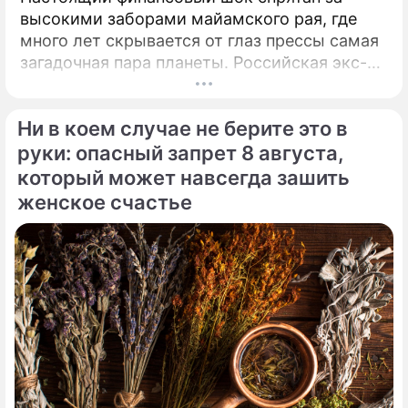
высокими заборами майамского рая, где
много лет скрывается от глаз прессы самая
загадочная пара планеты. Российская экс-
теннисистка Анна Курникова и испанский
поп-идол Энрике Иглесиас уже больше
Ни в коем случае не берите это в
двадцати лет удерживают статус одной из
самых закрытых и непубличных пар
руки: опасный запрет 8 августа,
мирового шоу-бизнеса.
который может навсегда зашить
женское счастье