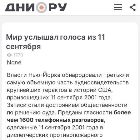
ШОУ-БИЗНЕС
АВТО
Мир услышал голоса из 11
КИНО
сентября
НЕДВИЖИМОСТЬ
1770
None
ЗДОРОВЬЕ
Власти Нью-Йорка обнародовали третью и
ЭКОНОМИКА
самую объемную часть аудиосвидетельств
ПРОИСШЕСТВИЯ
крупнейших терактов в истории США,
произошедших 11 сентября 2001 года.
СОННИК
Записи стали достоянием общественности
по решению суда. Преданы гласности
более
СТИЛЬ ЖИЗНИ
чем 1600 телефонных разговоров
,
СЕРИАЛЫ
сделанные 11 сентября 2001 года в
диспетчерских противопожарного
ИГРЫ