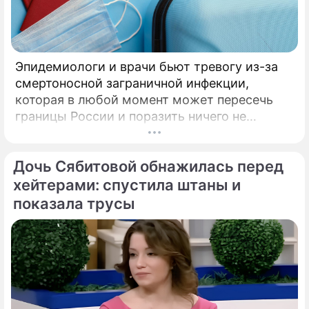
Эпидемиологи и врачи бьют тревогу из-за
смертоносной заграничной инфекции,
которая в любой момент может пересечь
границы России и поразить ничего не
подозревающих граждан. Россию
предупредили о реальной и крайне опасной
Дочь Сябитовой обнажилась перед
угрозе: в страну могут завезти неизлечимый
и смертоносный вирус Бурбон.
хейтерами: спустила штаны и
показала трусы