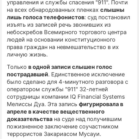
управления и службы спасения "911". Почти
на всех обнародованных пленках
слышны
ПРЕСС-РЕЛИЗЫ
лишь голоса телефонистов
: суд постановил
О ПРОЕКТЕ
изъять из записей речь звонивших из
небоскребов Всемирного торгового центра
людей на основании конституционного
права граждан на невмешательство в их
личную жизнь.
Только
в одной записи слышен голос
пострадавшей
. Единственное исключение
было сделано для 4-минутного разговора с
оператором службы "911" 32-летней
сотрудницы компании IQ Financial Systems
Мелиссы Дуа. Эта запись
фигурировала в
апреле в качестве вещественного
доказательства
на суде над получившим
пожизненное заключение соучастником
террористов Закариасом Мусауи.