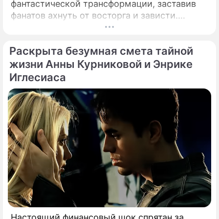
фантастической трансформации, заставив
фанатов ахнуть от восторга и зависти.
Знаменитая певица Жасмин всегда
славилась аппетитными восточными
Раскрыта безумная смета тайной
формами, однако ее свежие снимки
спровоцировали настоящую бурю в Сети.
жизни Анны Курниковой и Энрике
Иглесиаса
Настоящий финансовый шок спрятан за