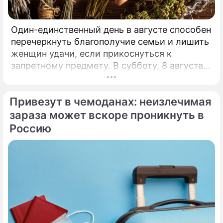
Один-единственный день в августе способен
перечеркнуть благополучие семьи и лишить
женщин удачи, если прикоснуться к
запретному предмету. В субботу, 8 августа,
православная церковь молитвенно чтит
память святых священномучеников
Привезут в чемоданах: неизлечимая
Ермолая, Ермиппа и Ермократа, иереев
Никомидийских.
зараза может вскоре проникнуть в
Россию