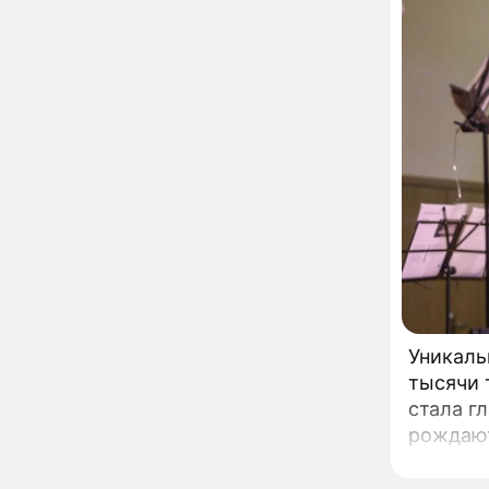
10:55
Пугачева перенесла
тяжелейшую операцию
Неожиданно всплыла
09:28
пикантная причина
развода Паулины
Андреевой и Федора
Бондарчука
Огонь с небес сожжет
00:22
урожай и дом:
страшный запрет 6
августа, о котором
молчат старики
От Преснякова до
18:13
Байсарова: сияющая
Орбакайте вывезла в
Европу всех детей от
разных мужчин
Уникаль
"Срочно выходить из
17:19
тысячи 
роли": перепуганная
стала г
Бородина едва не увела
чужого мужа на красной
рождают
дорожке
таланто
Депутат Чаплин
15:14