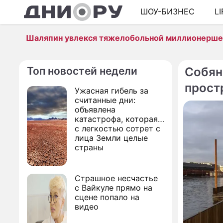
ШОУ-БИЗНЕС
L
Шаляпин увлекся тяжелобольной миллионерш
Топ новостей недели
Собян
прост
Ужасная гибель за
считанные дни:
объявлена
катастрофа, которая
с легкостью сотрет с
лица Земли целые
страны
Страшное несчастье
с Вайкуле прямо на
сцене попало на
видео