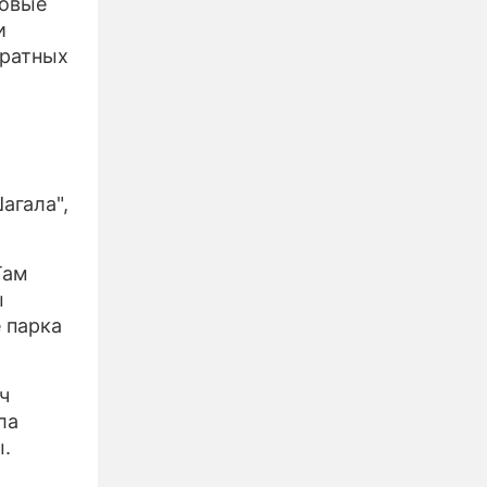
ровые
и
дратных
агала",
Там
ы
 парка
ч
ла
.