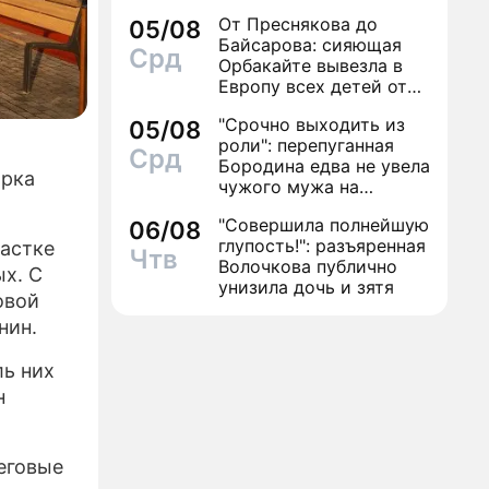
От Преснякова до
05/08
Байсарова: сияющая
Срд
Орбакайте вывезла в
Европу всех детей от
разных мужчин
"Срочно выходить из
05/08
роли": перепуганная
Срд
Бородина едва не увела
арка
чужого мужа на
красной дорожке
"Совершила полнейшую
06/08
глупость!": разъяренная
астке
Чтв
Волочкова публично
х. С
унизила дочь и зятя
овой
нин.
ь них
н
еговые