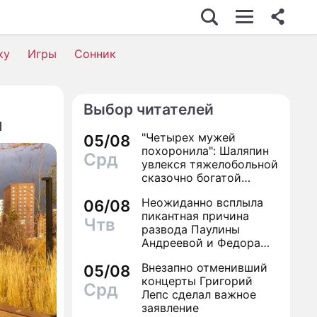
ку
Игры
Сонник
Выбор читателей
и
"Четырех мужей
05/08
похоронила": Шаляпин
Срд
увлекся тяжелобольной
сказочно богатой
дамой
Неожиданно всплыла
06/08
пикантная причина
Чтв
развода Паулины
Андреевой и Федора
Бондарчука
Внезапно отменивший
05/08
концерты Григорий
Срд
Лепс сделал важное
заявление