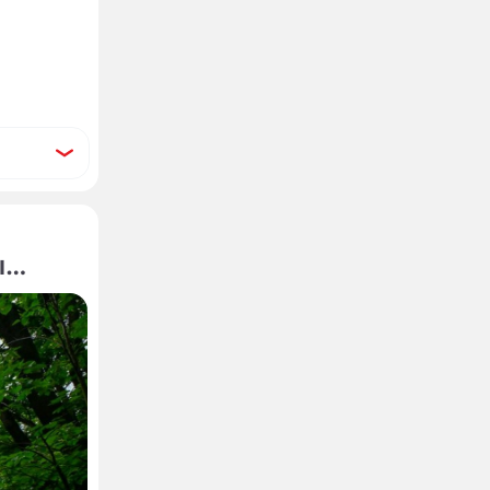
ы
вич