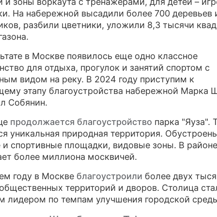
 и зоны воркаута с тренажерами, для детей – иг
и. На набережной высадили более 700 деревьев 
иков, разбили цветники, уложили 8,3 тысячи ква
газона.
льтате в Москве появилось еще одно классное
нство для отдыха, прогулок и занятий спортом с
ным видом на реку. В 2024 году приступим к
ему этапу благоустройства набережной Марка Ш
ал Собянин.
це
продолжается благоустройство
парка "Яуза". 
ся уникальная природная территория. Обустроен
 и спортивные площадки, видовые зоны. В районе
ет более миллиона москвичей.
ем году в Москве
благоустроили
более двух тыся
 общественных территорий и дворов. Столица ста
 лидером по темпам улучшения городской среды