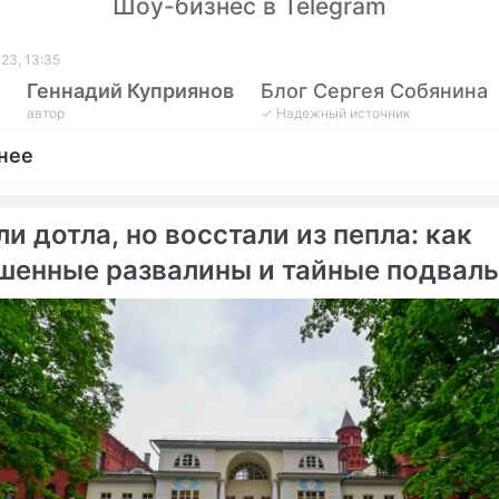
Шоу-бизнес в Telegram
23, 13:35
Геннадий Куприянов
Блог Сергея Собянина
автор
✓ Надежный источник
нее
и дотла, но восстали из пепла: как
шенные развалины и тайные подвал
ме
цы обрели вторую жизнь
Продолжение:
Сергей Семено
Собянин: Финал
Собянин
Континентальной лиги
мэр Москвы
дзюдо пройдет в
центре самбо в
"Лужниках"