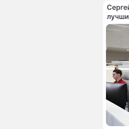
предложил запретить
мойку машин и
Серге
торговлю во дворах
лучши
Внезапно отменивший
15:08
концерты Григорий Лепс
сделал важное
заявление
"Четырех мужей
13:36
похоронила": Шаляпин
увлекся тяжелобольной
сказочно богатой дамой
Павильоны здоровья с
12:46
бесплатной экспресс-
диагностикой
открываются в центре
Москвы
Ученые нашли способ
11:49
заблокировать самые
страшные воспоминания
Горы золота или
09:26
сокрушительный удар: