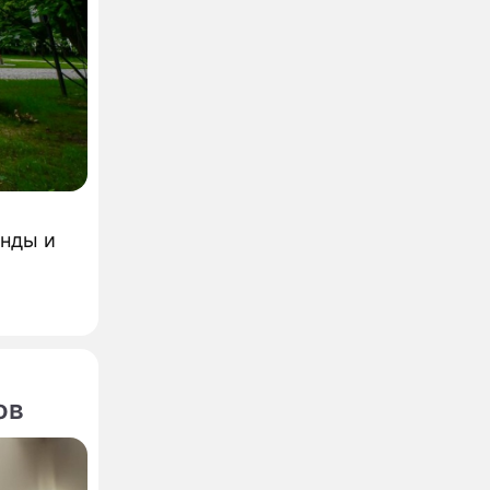
енды и
ов