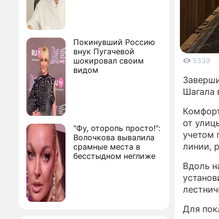
Покинувший Россию
внук Пугачевой
шокировал своим
5339
видом
Заверши
Шагала 
Комфорт
от улиц
"Фу, оторопь просто!":
учетом 
Волочкова вывалила
линии, 
срамные места в
бесстыдном неглиже
Вдоль н
установ
лестнич
Для пок