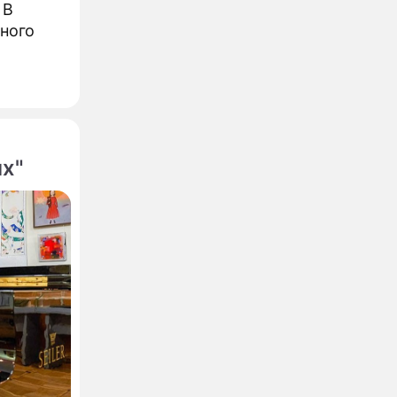
 В
ного
х"