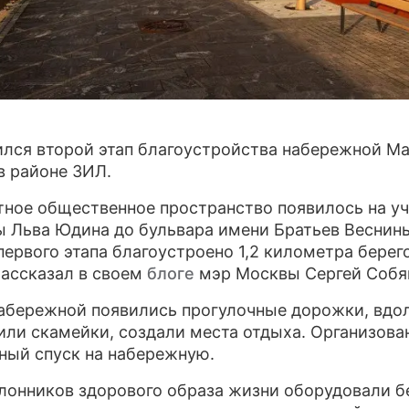
ПРЕСС-РЕЛИЗЫ
О ПРОЕКТЕ
лся второй этап благоустройства набережной М
в районе ЗИЛ.
ное общественное пространство появилось на уч
ы Льва Юдина до бульвара имени Братьев Веснины
первого этапа благоустроено 1,2 километра берег
рассказал в своем
блоге
мэр Москвы Сергей Собя
абережной появились прогулочные дорожки, вдол
или скамейки, создали места отдыха. Организова
ный спуск на набережную.
лонников здорового образа жизни оборудовали б