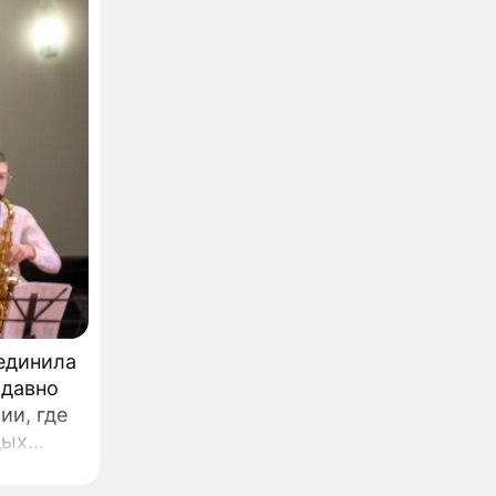
ъединила
 давно
ии, где
дых