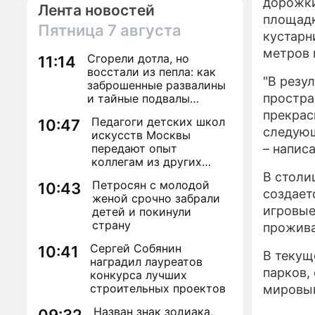
дорожки
Лента новостей
площадк
Пятница
7 августа
кустарн
метров 
Сгорели дотла, но
11:14
восстали из пепла: как
"В резу
заброшенные развалины
простра
и тайные подвалы
столицы обрели вторую
прекрас
Педагоги детских школ
10:47
жизнь
следующ
искусств Москвы
передают опыт
– напис
коллегам из других
регионов
В столи
Петросян с молодой
10:43
создает
женой срочно забрали
игровые
детей и покинули
страну
прожива
Сергей Собянин
10:41
В текущ
наградил лауреатов
парков,
конкурса лучших
строительных проектов
мировым
Назван знак зодиака,