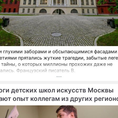
и глухими заборами и обсыпающимися фасадами
етиями прятались жуткие трагедии, забытые лег
 тайны, о которых миллионы прохожих даже не
ались. Французский писатель В.
оги детских школ искусств Москвы
ают опыт коллегам из других регион