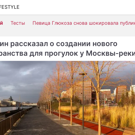
IFESTYLE
ШОУ-БИЗНЕС
ей
Тесты
Певица Глюкоза снова шокировала публи
АВТО
КИНО
ин рассказал о создании нового
НЕДВИЖИМОСТЬ
ранства для прогулок у Москвы-рек
ЗДОРОВЬЕ
ЭКОНОМИКА
ПРОИСШЕСТВИЯ
СОННИК
СТИЛЬ ЖИЗНИ
СЕРИАЛЫ
ИГРЫ