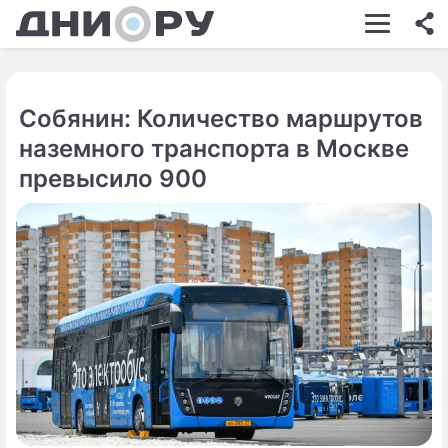
ШОУ-БИЗНЕС
АВТО
Собянин: Количество маршрутов
КИНО
наземного транспорта в Москве
НЕДВИЖИМОСТЬ
превысило 900
ЗДОРОВЬЕ
ЭКОНОМИКА
ПРОИСШЕСТВИЯ
СОННИК
СТИЛЬ ЖИЗНИ
СЕРИАЛЫ
ИГРЫ