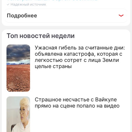
✓ Надежный источник
Подробнее
Топ новостей недели
Ужасная гибель за считанные дни:
По теме
объявлена катастрофа, которая с
легкостью сотрет с лица Земли
Продолжение: Собянин
целые страны
рассказал о планах
строительства метро в
Гольянове
Страшное несчастье с Вайкуле
прямо на сцене попало на видео
Сергей Семенович Собянин
мэр Москвы