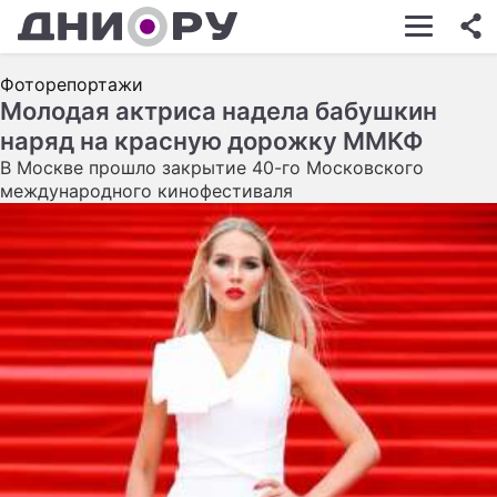
ШОУ-БИЗНЕС
Фоторепортажи
АВТО
Молодая актриса надела бабушкин
наряд на красную дорожку ММКФ
КИНО
В Москве прошло закрытие 40-го Московского
НЕДВИЖИМОСТЬ
международного кинофестиваля
ЗДОРОВЬЕ
ЭКОНОМИКА
ПРОИСШЕСТВИЯ
СОННИК
СТИЛЬ ЖИЗНИ
СЕРИАЛЫ
ИГРЫ