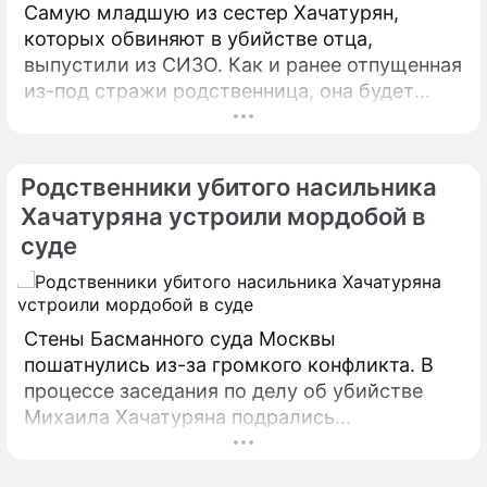
Самую младшую из сестер Хачатурян,
которых обвиняют в убийстве отца,
выпустили из СИЗО. Как и ранее отпущенная
из-под стражи родственница, она будет
находиться под мерой пресечения "запрет
определенных действий". Девушке
разрешат покидать жилище, что выгодно
Родственники убитого насильника
отличает ее меру пресечения от домашнего
Хачатуряна устроили мордобой в
ареста.
суде
Стены Басманного суда Москвы
пошатнулись из-за громкого конфликта. В
процессе заседания по делу об убийстве
Михаила Хачатуряна подрались
родственники подсудимых. Родственники
сестер Хачатурян, которых обвиняют в