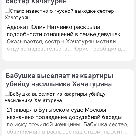
сестер Хачатурян
Адвокат Юлия Нитченко раскрыла
подробности отношений в семье девушек.
Оказывается, сестры Хачатурян мстили
отцу за издевательства. Юрист сообщила,
что однажды они накормили Михаила
Хачатуряна собачьей едой.
Бабушка выселяет из квартиры
убийцу насильника Хачатуряна
21 января в Бутырском суде Москвы
назначено проведение досудебной беседы
по иску пожилой женщины. Бабушка сестер,
обвиняемый в расправе над отцом, просит