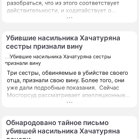
разобраться, что из этого соответствует
действительности, и ходатайствует о
посмертной психолого-психиатрической
экспертизе. Эксперты поработают с
сестрами Хачатурян, а также попытаются
Убившие насильника Хачатуряна
составить психологический портрет их отца.
сестры признали вину
Три сестры, обвиняемые в убийстве своего
отца, признали свою вину. Более того, они
уже дали подробные показания. Сейчас
Мосгорсуд рассматривает апелляционные
жалобы на арест сестер.
Обнародовано тайное письмо
убившей насильника Хачатуряна