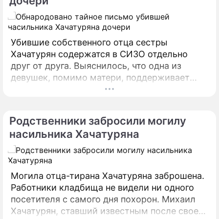
дочери
Убившие собственного отца сестры
Хачатурян содержатся в СИЗО отдельно
друг от друга. Выяснилось, что одна из
девушек, помимо матери, поддерживает
связь с молодым человеком из своей
группы поддержки. Парень оказался из тех,
кто занял сторону девушек, обвиняемых в
Родственники забросили могилу
убийстве.
насильника Хачатуряна
Могила отца-тирана Хачатуряна заброшена.
Работники кладбища не видели ни одного
посетителя с самого дня похорон. Михаил
Хачатурян, ставший известным после своей