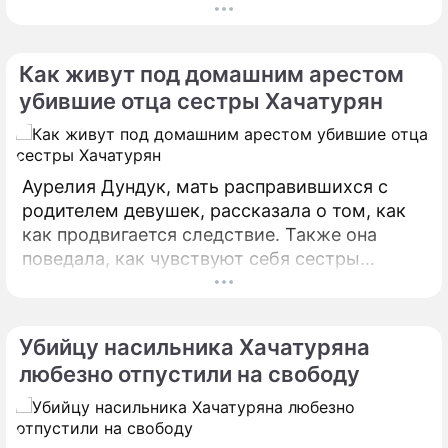
выписать старшую девушку из жилья. По
словам адвоката Алексея Липцера, ранее
мать убитого 57-летнего Михаила
Как живут под домашним арестом
Хачатуряна уже подобным образом
убившие отца сестры Хачатурян
добилась выписки из своей квартиры
матери самих девушек и их старшего брата.
Аурелия Дундук, мать расправившихся с
родителем девушек, рассказала о том, как
как продвигается следствие. Также она
поведала, как чувствуют себя сестры
Хачатурян. Мосгорсуд 17 октября
рассмотрит жалобы на освобождение
подозреваемых из СИЗО.
Убийцу насильника Хачатуряна
любезно отпустили на свободу