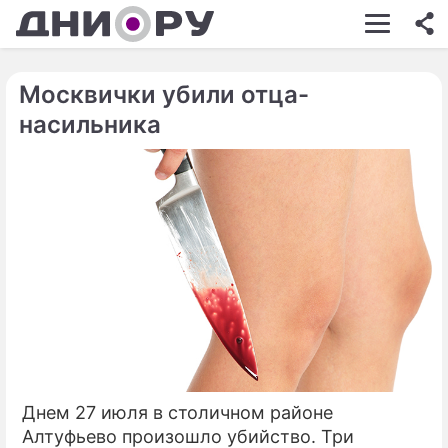
ШОУ-БИЗНЕС
АВТО
Москвички убили отца-
насильника
КИНО
НЕДВИЖИМОСТЬ
ЗДОРОВЬЕ
ЭКОНОМИКА
ПРОИСШЕСТВИЯ
СОННИК
СТИЛЬ ЖИЗНИ
СЕРИАЛЫ
Днем 27 июля в столичном районе
Алтуфьево произошло убийство. Три
ИГРЫ