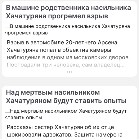
убийстве отца-тирана, устроили драку в
В машине родственника насильника
Басманном суде Москвы.
Хачатуряна прогремел взрыв
Взрыв в автомобиле 20-летнего Арсена
Хачатуряна попал в объектив камеры
наблюдения в одном из московских дворов.
Пострадали три человека, сам владелец
авто невредим. ЧП произошло 12 сентября
во дворе дома на Стандартной улице.
Над мертвым насильником
Хачатуряном будут ставить опыты
Рассказы сестер Хачатурян об их отце
шокировали адвокатов. Защита намерена