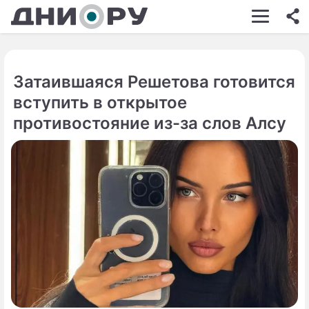
ШОУ-БИЗНЕС
АВТО
Затаившаяся Решетова готовится
КИНО
вступить в открытое
НЕДВИЖИМОСТЬ
противостояние из-за слов Алсу
ЗДОРОВЬЕ
ЭКОНОМИКА
ПРОИСШЕСТВИЯ
СОННИК
СТИЛЬ ЖИЗНИ
СЕРИАЛЫ
ИГРЫ