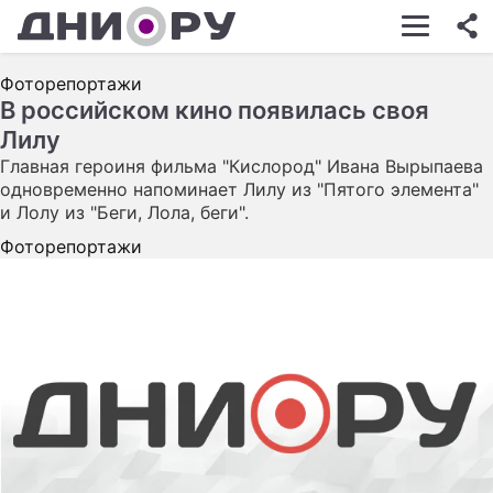
ШОУ-БИЗНЕС
Фоторепортажи
АВТО
В российском кино появилась своя
Лилу
КИНО
Главная героиня фильма "Кислород" Ивана Вырыпаева
НЕДВИЖИМОСТЬ
одновременно напоминает Лилу из "Пятого элемента"
и Лолу из "Беги, Лола, беги".
ЗДОРОВЬЕ
Фоторепортажи
ЭКОНОМИКА
ПРОИСШЕСТВИЯ
СОННИК
СТИЛЬ ЖИЗНИ
СЕРИАЛЫ
ИГРЫ