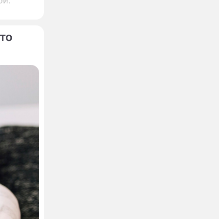
ой.
то