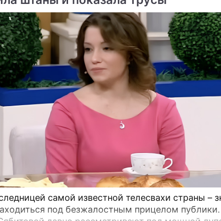
ме
Продолжение: Принц
Меган Маркл публично с
следницей самой известной телесвахи страны – з
Уильям потребовал от
необычный выбор
находиться под безжалостным прицелом публики.
Меган Маркл