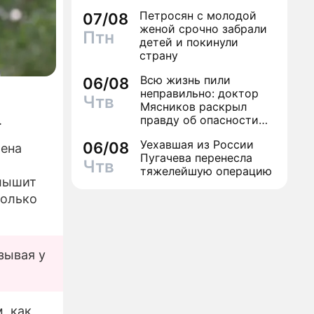
Петросян с молодой
07/08
женой срочно забрали
Птн
детей и покинули
страну
Всю жизнь пили
06/08
неправильно: доктор
Чтв
Мясников раскрыл
правду об опасности
.
антибиотиков
Уехавшая из России
06/08
щена
Пугачева перенесла
Чтв
тяжелейшую операцию
слышит
колько
зывая у
, как