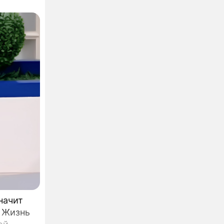
делала
начит
 Жизнь