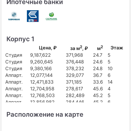
Ипотечные банки
Корпус 1
2
2
Цена, ₽
Этаж
за м
, ₽
м
Студия
9,187,622
371,968
24.7
5
Студия
9,260,645
376,448
24.6
5
Студия
9,380,166
378,232
24.8
10
Аппарт.
12,077,144
329,077
36.7
6
Аппарт.
12,471,833
371,185
33.6
14
Аппарт.
12,704,958
278,617
45.6
4
Аппарт.
12,768,503
282,489
45.2
5
Аппарт.
12,856,982
284,446
45.2
6
Аппарт.
12,872,711
284,794
45.2
4
Расположение на карте
Аппарт.
12,909,425
289,448
44.6
9
Аппарт.
17,255,364
267,525
64.5
7
Аппарт.
17,454,572
270,613
64.5
10