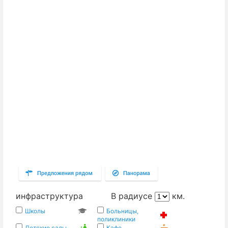
Аппарт.
18,307,548
257,128
71.2
4
Аппарт.
18,343,994
284,403
64.5
11
Аппарт.
18,648,240
261,913
71.2
9
Аппарт.
18,710,184
262,783
71.2
10
Аппарт.
19,784,960
278,269
71.1
13
инфраструктура
В радиусе
км.
Школы
Больницы,
поликлиники
Детские сады
Кафе