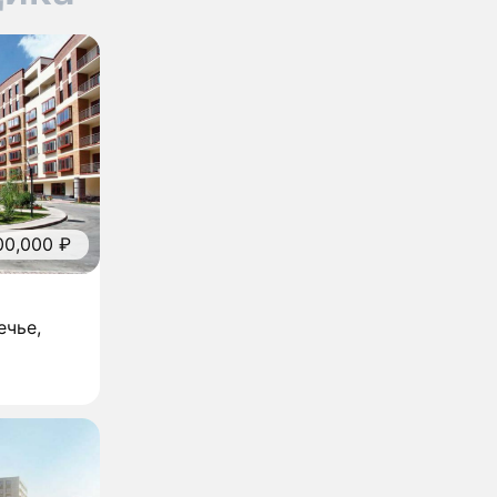
00,000 ₽
ечье,