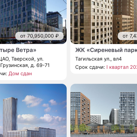
от 70,950,000 ₽
от 7,
тыре Ветра»
ЖК «Сиреневый пар
ЦАО, Тверской, ул.
Тагильская ул., вл4
Грузинская, д. 69-71
Срок сдачи:
I квартал 20
ачи:
Дом сдан