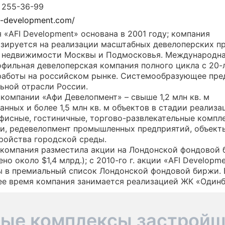
) 255-36-99
ПРЕСС-РЕЛИЗЫ
fi-development.com/
 «AFI Development» основана в 2001 году; компания
О ПРОЕКТЕ
зируется на реализации масштабных девелоперских п
е недвижимости Москвы и Подмосковья. Международн
фильная девелоперская компания полного цикла с 20-
работы на российском рынке. Системообразующее пре
ьной отрасли России.
 компании «Афи Девелопмент» – свыше 1,2 млн кв. м
анных и более 1,5 млн кв. м объектов в стадии реализа
фисные, гостиничные, торгово-развлекательные компл
и, редевелопмент промышленных предприятий, объект
ройства городской среды.
. компания разместила акции на Лондонской фондовой
но около $1,4 млрд.); с 2010-го г. акции «AFI Developm
 в премиальный список Лондонской фондовой биржи. 
е время компания занимается реализацией ЖК «Одинб
ые комплексы застрой