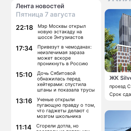
Лента новостей
Пятница
7 августа
Мэр Москвы открыл
22:18
новую эстакаду на
шоссе Энтузиастов
Привезут в чемоданах:
17:34
неизлечимая зараза
может вскоре
проникнуть в Россию
Дочь Сябитовой
15:10
ЖК Silv
обнажилась перед
хейтерами: спустила
проезд С
штаны и показала трусы
Срок сд
Ученые открыли
13:16
пугающую правду о том,
что гаджеты делают с
мозгом школьника
Сгорели дотла, но
11:14