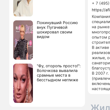
+ 7 (495
https://a
Компания
специали
Покинувший Россию
на рынк
внук Пугачевой
шокировал своим
многопро
видом
опытом 
строител
В активе
реализов
жилые, о
санатори
"Фу, оторопь просто!":
благоуст
Волочкова вывалила
В 2007 г
срамные места в
(привлече
бесстыдном неглиже
включены
настояще
Жил