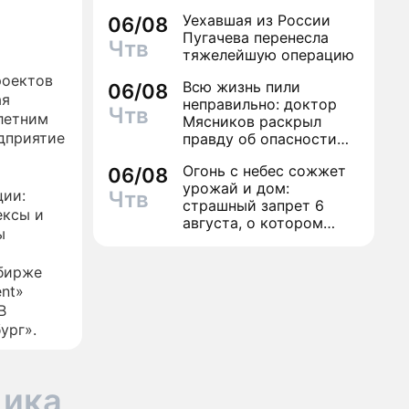
Уехавшая из России
06/08
Пугачева перенесла
Чтв
тяжелейшую операцию
роектов
Всю жизнь пили
06/08
ая
неправильно: доктор
Чтв
летним
Мясников раскрыл
дприятие
правду об опасности
антибиотиков
Огонь с небес сожжет
06/08
урожай и дом:
ции:
Чтв
страшный запрет 6
ексы и
августа, о котором
ы
молчат старики
 бирже
ent»
В
ург».
щика