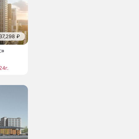
437,298 ₽
к»
24г.