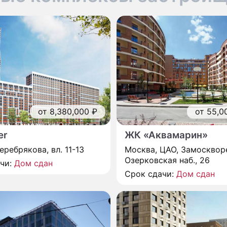
от 8,380,000 ₽
от 55,0
er
ЖК «Аквамарин»
еребрякова, вл. 11-13
Москва, ЦАО, Замосквор
Озерковская наб., 26
ачи:
Дом сдан
Срок сдачи:
Дом сдан