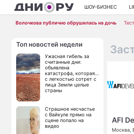
ШОУ-БИЗНЕС
L
Волочкова публично обрушилась на дочь
Тес
Топ новостей недели
Зас
Ужасная гибель за
считанные дни:
объявлена
катастрофа, которая
с легкостью сотрет с
лица Земли целые
страны
Страшное несчастье
с Вайкуле прямо на
AFI D
сцене попало на
видео
Москва, 