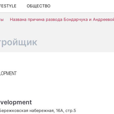
IFESTYLE
ОБЩЕСТВО
ШОУ-БИЗНЕС
ты
Названа причина развода Бондарчука и Андреево
АВТО
КИНО
тройщик
НЕДВИЖИМОСТЬ
ЗДОРОВЬЕ
ЭКОНОМИКА
ПРОИСШЕСТВИЯ
СОННИК
СТИЛЬ ЖИЗНИ
evelopment
СЕРИАЛЫ
Бережковская набережная, 16А, стр.5
ИГРЫ