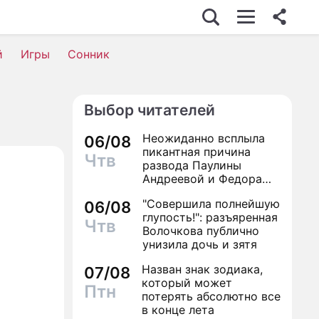
й
Игры
Сонник
Выбор читателей
Неожиданно всплыла
06/08
пикантная причина
Чтв
развода Паулины
Андреевой и Федора
Бондарчука
"Совершила полнейшую
06/08
глупость!": разъяренная
Чтв
Волочкова публично
унизила дочь и зятя
Назван знак зодиака,
07/08
который может
Птн
потерять абсолютно все
в конце лета