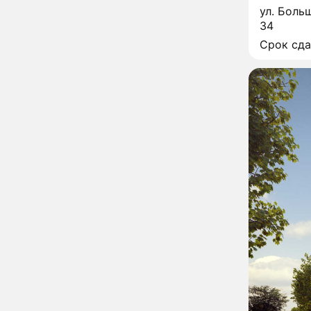
неправильно: доктор
ул. Больш
Мясников раскрыл
34
правду об опасности
антибиотиков
Срок сд
Ученые онемели от
13:57
увиденного на Солнце:
важнейший ключ к
разгадке главных тайн
Реставрация церкви
13:27
Ильи Пророка на
Новгородском подворье
завершена – Мэр
Москвы
"Совершила полнейшую
12:08
глупость!": разъяренная
Волочкова публично
унизила дочь и зятя
Уехавшая из России
10:55
Пугачева перенесла
тяжелейшую операцию
Неожиданно всплыла
09:28
пикантная причина