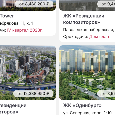
от 8,480,200 ₽
от 9,4
 Tower
ЖК «Резиденции
композиторов»
брякова, 11, к. 1
Павелецкая набережная, 
ачи:
IV квартал 2023г.
Срок сдачи:
Дом сдан
от 12,388,950 ₽
от 3,9
езиденции
ЖК «Одинбург»
кторов»
ул. Северная, корп. 1-10