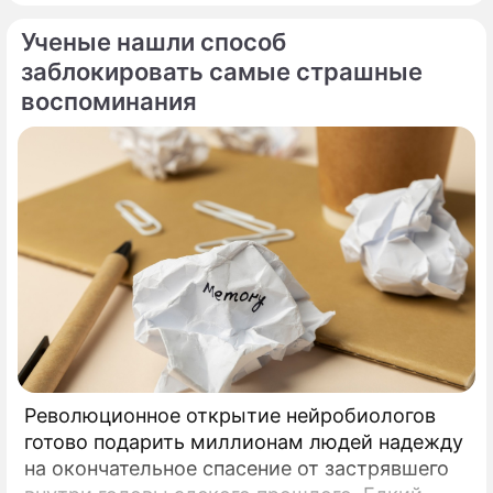
Неутомимый романтик и главный любитель
Ученые нашли способ
представительниц прекрасного пола с
внушительным жизненным опытом Прохор
заблокировать самые страшные
Шаляпин вновь оказался в эпицентре
воспоминания
светских сплетен.
Революционное открытие нейробиологов
готово подарить миллионам людей надежду
на окончательное спасение от застрявшего