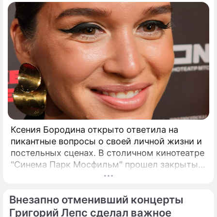
Ксения Бородина открыто ответила на
пикантные вопросы о своей личной жизни и
постельных сценах. В столичном кинотеатре
"Синема Парк Мосфильм" прошел закрытый
показ романтической комедии с элементами
фантастики под названием "За любовь".
Внезапно отменивший концерты
Григорий Лепс сделал важное