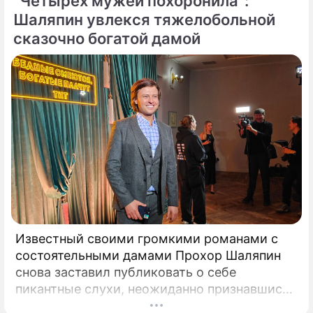
"Четырех мужей похоронила":
вперед, ошарашил публику крайне
неприятным решением.
Шаляпин увлекся тяжелобольной
сказочно богатой дамой
Известный своими громкими романами с
состоятельными дамами Прохор Шаляпин
снова заставил публиковать о себе
пикантные слухи, неожиданно признавшись
в чувствах к весьма непростой женщина.