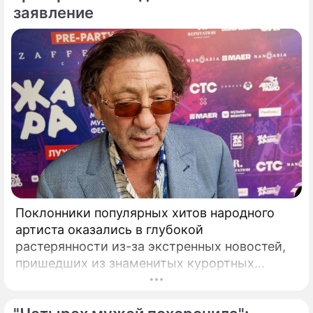
заявление
Поклонники популярных хитов народного
артиста оказались в глубокой
растерянности из-за экстренных новостей,
пришедших из знаменитых курортных
городов. Григорий Лепс, чей гастрольный
график обычно расписан на много месяцев