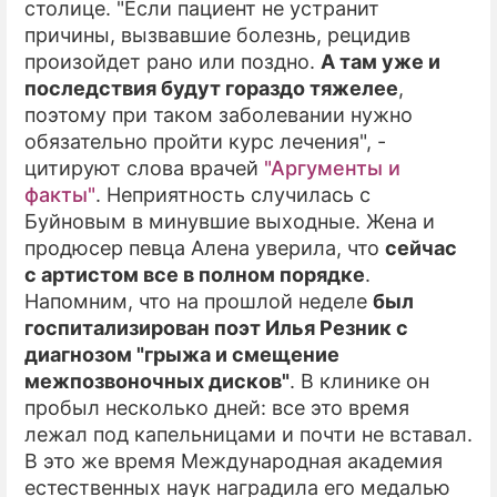
столице. "Если пациент не устранит
причины, вызвавшие болезнь, рецидив
ПРЕСС-РЕЛИЗЫ
произойдет рано или поздно.
А там уже и
О ПРОЕКТЕ
последствия будут гораздо тяжелее
,
поэтому при таком заболевании нужно
обязательно пройти курс лечения", -
цитируют слова врачей
"Аргументы и
факты"
. Неприятность случилась с
Буйновым в минувшие выходные. Жена и
продюсер певца Алена уверила, что
сейчас
с артистом все в полном порядке
.
Напомним, что на прошлой неделе
был
госпитализирован поэт Илья Резник с
диагнозом "грыжа и смещение
межпозвоночных дисков"
. В клинике он
пробыл несколько дней: все это время
лежал под капельницами и почти не вставал.
В это же время Международная академия
естественных наук наградила его медалью