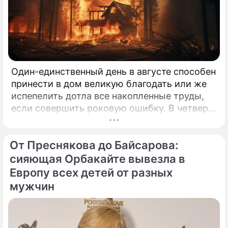
Один-единственный день в августе способен
принести в дом великую благодать или же
испепелить дотла все накопленные труды,
если совершить роковую ошибку. В четверг,
6 августа 2026 года, православная церковь
молитвенно чтит память святых
От Преснякова до Байсарова:
благоверных князей-страстотерпцев Бориса
и Глеба.
сияющая Орбакайте вывезла в
Европу всех детей от разных
мужчин