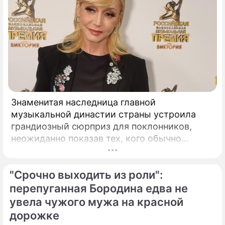
Знаменитая наследница главной
музыкальной династии страны устроила
грандиозный сюрприз для поклонников,
неожиданно показав тех, кого обычно
тщательно скрывает от посторонних глаз.
Популярная певица Кристина Орбакайте
"Срочно выходить из роли":
продолжает наслаждаться европейскими
каникулами, щедро делясь с публикой
перепуганная Бородина едва не
яркими моментами своего роскошного
увела чужого мужа на красной
отпуска.
дорожке