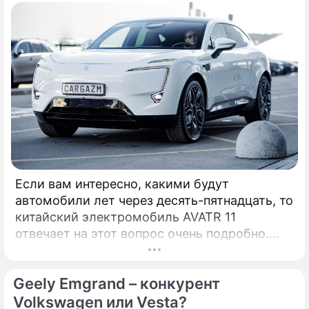
оценок в своем бюджете.
Если вам интересно, какими будут
автомобили лет через десять-пятнадцать, то
китайский электромобиль AVATR 11
отвечает на этот вопрос очень подробно.
Начнем с того, что AVATR является дочерней
структурой Changan, автоконцерна с
Geely Emgrand – конкурент
большим опытом производства
автомобилей.
Volkswagen или Vesta?