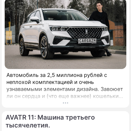
Автомобиль за 2,5 миллиона рублей с
неплохой комплектацией и очень
узнаваемыми элементами дизайна. Завоюет
ли он сердца и (что еще важнее) кошельки
российских автолюбителей? Давайте
посмотрим. КАК ВЫГЛЯДИТ: Внешность у
AVATR 11: Машина третьего
автомобиля, выпускаемого китайским
концерном FAW, заслуживает высших
тысячелетия.