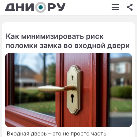
ШОУ-БИЗНЕС
АВТО
Как минимизировать риск
КИНО
поломки замка во входной двери
НЕДВИЖИМОСТЬ
ЗДОРОВЬЕ
ЭКОНОМИКА
ПРОИСШЕСТВИЯ
СОННИК
СТИЛЬ ЖИЗНИ
СЕРИАЛЫ
Входная дверь – это не просто часть
ИГРЫ