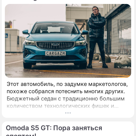
Этот автомобиль, по задумке маркетологов,
похоже собрался потеснить многих других.
Бюджетный седан с традиционно большим
количеством технологических фишек и
приспособлений бодро зашел на российский
рынок. КАК ВЫГЛЯДИТ: Сравнение
Omoda S5 GT: Пора заняться
автомобилей Geely с Volvo уже давно не
новость: вы только посмотрите хотя бы на
спортом!