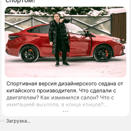
решетку радиатора, но тут есть и много
других ассоциаций.
Спортивная версия дизайнерского седана от
китайского производителя. Что сделали с
двигателем? Как изменился салон? Что с
имитацией выхлопа, в конце концов?
Давайте посмотрим! КАК
ВЫГЛЯДИТ:Передняя часть машины
Загрузка...
переработана по сравнению с “гражданской”