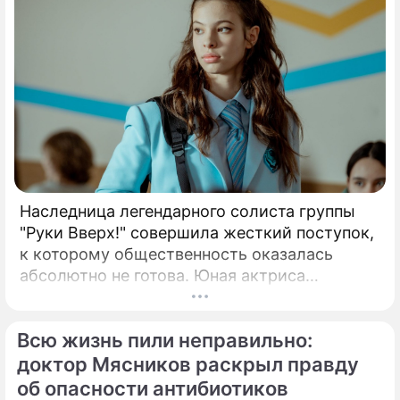
Наследница легендарного солиста группы
"Руки Вверх!" совершила жесткий поступок,
к которому общественность оказалась
абсолютно не готова. Юная актриса
Вероника Жукова, дочь бессменного лидера
группы "Руки Вверх!" Сергея Жукова,
Всю жизнь пили неправильно:
заставила взрогнуть своих многочисленных
поклонников.
доктор Мясников раскрыл правду
об опасности антибиотиков