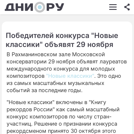
ШОУ-БИЗНЕС
АВТО
Победителей конкурса "Новые
КИНО
классики" объявят 29 ноября
НЕДВИЖИМОСТЬ
В Рахманиновском зале Московской
консерватории 29 ноября объявят лауреатов
ЗДОРОВЬЕ
международного конкурса для молодых
ЭКОНОМИКА
композиторов
"Новые классики"
. Это одно
из самых масштабных музыкальных
ПРОИСШЕСТВИЯ
событий за последние годы.
СОННИК
"Новые классики" включены в "Книгу
рекордов России" как самый масштабный
СТИЛЬ ЖИЗНИ
конкурс композиторов по числу стран-
СЕРИАЛЫ
участниц. Решение о признании конкурса
рекордсменом принято 30 октября этого
ИГРЫ