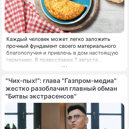
Каждый человек может легко заложить
прочный фундамент своего материального
благополучия и привлечь в дом настоящую
гармонию. В православии 7 августа
почитают память праведной Анны, матери
Пресвятой Богородицы.
"Чих-пых!": глава "Газпром-медиа"
жестко разоблачил главный обман
"Битвы экстрасенсов"