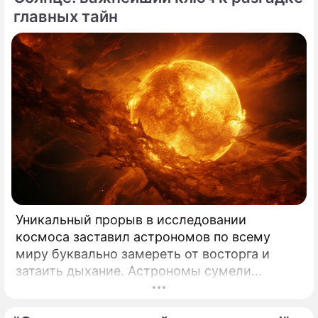
представления о здоровье.
главных тайн
Уникальный прорыв в исследовании
космоса заставил астрономов по всему
миру буквально замереть от восторга и
затаить дыхание. Астрономы сумели
совершить невозможное и заглянуть в
самое сердце нашего светила с небывалой