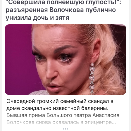
"Совершила полнейшую глупость!":
доселе четкостью.
разъяренная Волочкова публично
унизила дочь и зятя
Очередной громкий семейный скандал в
доме скандально известной балерины.
Бывшая прима Большого театра Анастасия
Волочкова снова оказалась в эпицентре
громкого разбора полетов, который на этот