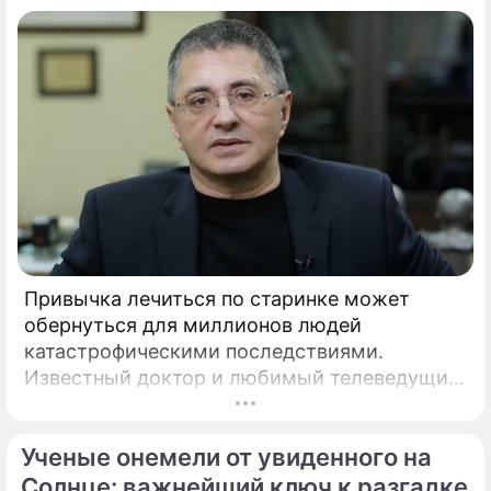
Привычка лечиться по старинке может
обернуться для миллионов людей
катастрофическими последствиями.
Известный доктор и любимый телеведущий
миллионов Александр Мясников обратил
внимание на колоссальный переворот в
Ученые онемели от увиденного на
мировой медицине, который буквально
перечеркнул все наши прошлые
Солнце: важнейший ключ к разгадке