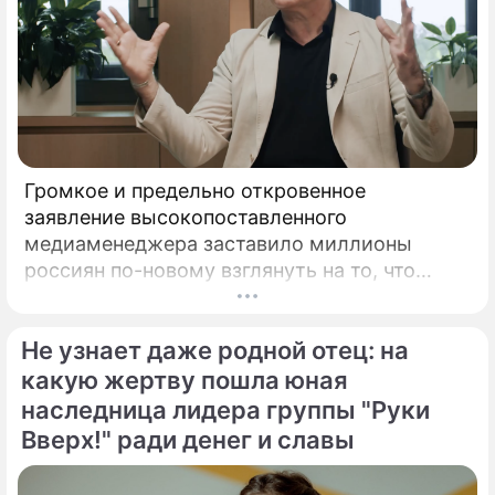
Громкое и предельно откровенное
заявление высокопоставленного
медиаменеджера заставило миллионы
россиян по-новому взглянуть на то, что
годами происходит на экране главного
развлекательного телеканала страны.
Не узнает даже родной отец: на
Генеральный директор мощнейшего
холдинга "Газпром-медиа" Александр Жаров
какую жертву пошла юная
решился на неожидаемый и крайне острый
наследница лидера группы "Руки
демарш.
Вверх!" ради денег и славы