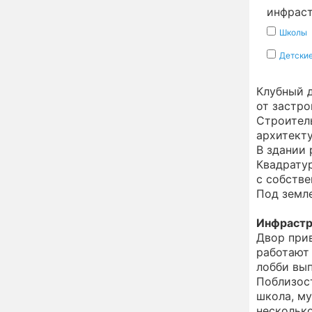
искусств Москвы
инфрас
передают опыт
коллегам из других
Школы
регионов
Петросян с молодой
10:43
Детски
женой срочно забрали
детей и покинули
Клубный д
страну
от застро
Сергей Собянин
10:41
Строитель
наградил лауреатов
архитекту
конкурса лучших
В здании 
строительных проектов
Квадратур
Назван знак зодиака,
09:32
с собств
который может
Под земл
потерять абсолютно все
в конце лета
Инфрастр
Двор прив
Кулинарный секрет
00:02
работают 
предков: это угощение
7 августа притянет в
лобби вып
дом здоровье и
Поблизос
исполнение желаний
школа, му
Определён ТОП-100
21:32
несколько