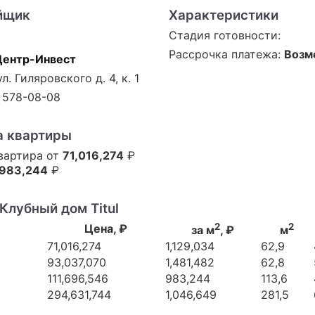
йщик
Характеристики
Стадия готовности:
Рассрочка платежа:
Возм
Центр-Инвест
л. Гиляровского д. 4, к. 1
) 578-08-08
а квартиры
квартира от
71,016,274
₽
983,244
₽
Клубный дом Titul
2
2
Цена, ₽
за м
, ₽
м
71,016,274
1,129,034
62,9
93,037,070
1,481,482
62,8
111,696,546
983,244
113,6
294,631,744
1,046,649
281,5