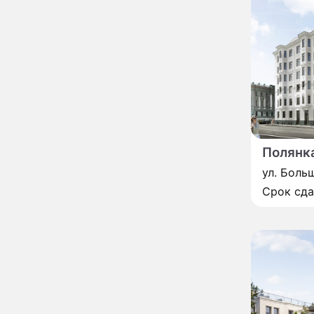
страшный запрет 6
августа, о котором
молчат старики
От Преснякова до
18:13
Байсарова: сияющая
Орбакайте вывезла в
Европу всех детей от
разных мужчин
"Срочно выходить из
17:19
роли": перепуганная
Бородина едва не увела
чужого мужа на красной
Полянк
дорожке
Депутат Чаплин
15:14
ул. Боль
предложил запретить
Срок сд
мойку машин и
торговлю во дворах
Внезапно отменивший
15:08
концерты Григорий Лепс
сделал важное
заявление
"Четырех мужей
13:36
похоронила": Шаляпин