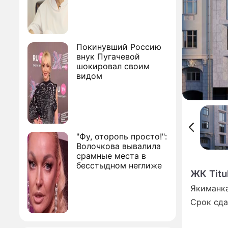
Покинувший Россию
внук Пугачевой
шокировал своим
видом
"Фу, оторопь просто!":
Волочкова вывалила
срамные места в
бесстыдном неглиже
ЖК Titu
Якиманка
Срок сда