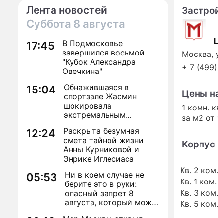
Лента новостей
Застро
Суббота
8 августа
В Подмосковье
17:45
завершился восьмой
Москва, у
"Кубок Александра
+ 7 (499
Овечкина"
Обнажившаяся в
15:04
Цены н
спортзале Жасмин
шокировала
1 комн. 
экстремальным
за м2 от
преображением
Раскрыта безумная
12:24
смета тайной жизни
Корпус 
Анны Курниковой и
Энрике Иглесиаса
Кв. 2 ком.
Ни в коем случае не
05:53
Кв. 1 ком.
берите это в руки:
Кв. 3 ком.
опасный запрет 8
августа, который может
Кв. 5 ком.
навсегда зашить