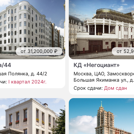
от 52,9
от 31,200,000 ₽
КД «Негоциант»
а/44
Москва, ЦАО, Замосквор
шая Полянка, д. 44/2
Большая Якиманка ул., д.
ачи:
I квартал 2024г.
Срок сдачи:
Дом сдан