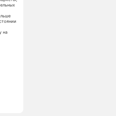
тельных
альше
сстоянии
у на