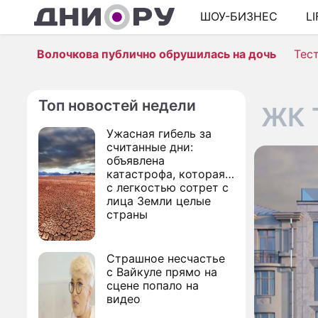
ШОУ-БИЗНЕС
L
Волочкова публично обрушилась на дочь
Тес
Топ новостей недели
ЖК T
Ужасная гибель за
считанные дни:
объявлена
катастрофа, которая
с легкостью сотрет с
лица Земли целые
страны
Страшное несчастье
с Вайкуле прямо на
сцене попало на
видео