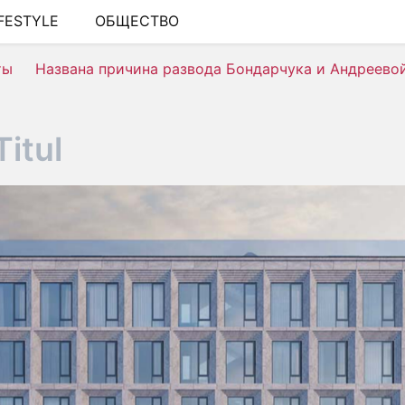
IFESTYLE
ОБЩЕСТВО
ШОУ-БИЗНЕС
ты
Названа причина развода Бондарчука и Андреево
АВТО
КИНО
itul
НЕДВИЖИМОСТЬ
ЗДОРОВЬЕ
ЭКОНОМИКА
ПРОИСШЕСТВИЯ
СОННИК
СТИЛЬ ЖИЗНИ
СЕРИАЛЫ
ИГРЫ