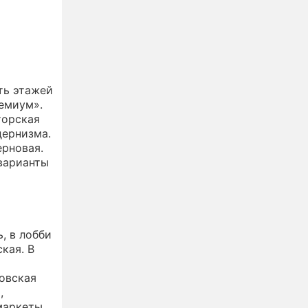
ть этажей
ремиум».
торская
дернизма.
ерновая.
 варианты
, в лобби
кая. В
овская
,
маркеты,