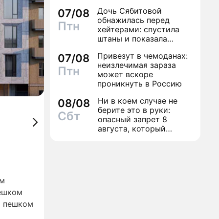
исполнение желаний
Дочь Сябитовой
07/08
обнажилась перед
Птн
хейтерами: спустила
штаны и показала
трусы
Привезут в чемоданах:
07/08
неизлечимая зараза
Птн
может вскоре
проникнуть в Россию
Ни в коем случае не
08/08
берите это в руки:
Сбт
опасный запрет 8
августа, который
может навсегда зашить
женское счастье
м
ешком
.
пешком