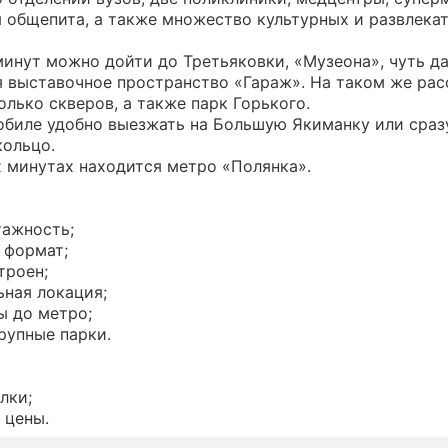
 общепита, а также множество культурных и развлека
минут можно дойти до Третьяковки, «Музеона», чуть д
я выставочное пространство «Гараж». На таком же ра
олько скверов, а также парк Горького.
обиле удобно выезжать на Большую Якиманку или сраз
кольцо.
 минутах находится метро «Полянка».
тажность;
 формат;
троен;
ьная локация;
ы до метро;
рупные парки.
лки;
 цены.