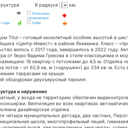
труктура
В радиусе
км.
Больницы,
поликлиники
е сады
Кафе
ом Titul – готовый монолитный особняк высотой в шес
йщика «Центр-Инвест» в районе Якиманка. Класс – «п
ство велось с 2017 года, завершилось в 2022 году. Ав
ра от бюро Вадима Грекова в стиле классицизма и мо
размещено 18 квартир с потолками до 4,5 м. Отделка ч
а лотов – от 62,8 кв. м («однушки») до 234 кв. м. Есть
енными террасами на крыше.
ей оборудован двухъярусный паркинг.
уктура и окружение
атный, у входа не территорию обеспечен видеконтроль
консьержи. Вентиляция во всех квартирах автоматичес
олнена дизайнерская отделка.
ти четыре муниципальных детсада, два частных, Пирог
ниципальная школа, многопрофильный лицей, гимназия
 отделений вузов, две поликлиники, медцентры, супер