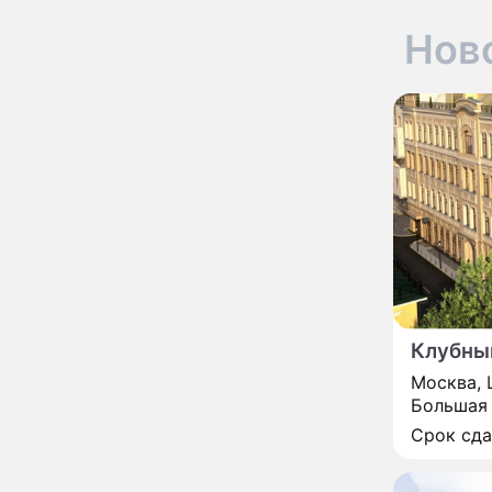
увиденного на Солнце:
важнейший ключ к
Нов
разгадке главных тайн
Реставрация церкви
13:27
Ильи Пророка на
Новгородском подворье
завершена – Мэр
Москвы
"Совершила полнейшую
12:08
глупость!": разъяренная
Волочкова публично
унизила дочь и зятя
Уехавшая из России
10:55
Пугачева перенесла
тяжелейшую операцию
Клубны
Неожиданно всплыла
09:28
пикантная причина
Москва, 
развода Паулины
Большая 
Андреевой и Федора
Срок сд
Бондарчука
Огонь с небес сожжет
00:22
урожай и дом: