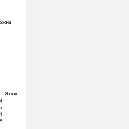
ожна
Этаж
4
5
4
6