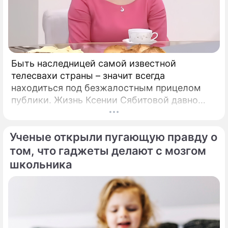
Быть наследницей самой известной
телесвахи страны – значит всегда
находиться под безжалостным прицелом
публики. Жизнь Ксении Сябитовой давно
рассматривают под мощной лупой.
Ученые открыли пугающую правду о
том, что гаджеты делают с мозгом
школьника