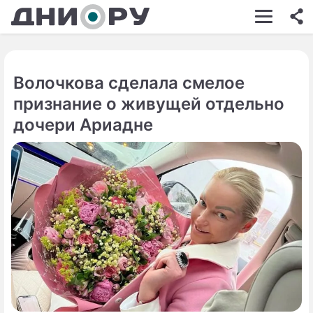
ШОУ-БИЗНЕС
АВТО
Волочкова сделала смелое
КИНО
признание о живущей отдельно
НЕДВИЖИМОСТЬ
дочери Ариадне
ЗДОРОВЬЕ
ЭКОНОМИКА
ПРОИСШЕСТВИЯ
СОННИК
СТИЛЬ ЖИЗНИ
СЕРИАЛЫ
ИГРЫ