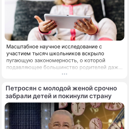
Масштабное научное исследование с
участием тысяч школьников вскрыло
пугающую закономерность, о которой
подавляющее большинство родителей даже
не догадывалось. Привычка дарить ребенку
смартфон с беспрепятственным доступом к
Петросян с молодой женой срочно
социальным сетям в младшем
подростковом возрасте обворачивается
забрали детей и покинули страну
скрытым провалом в учебе.