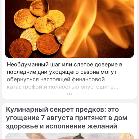
Необдуманный шаг или слепое доверие в
последние дни уходящего сезона могут
обернуться настоящей финансовой
катастрофой и полностью опустошить
кошелек. Известная шаманка и ясновидящая
Кажетта Ахметжанова выступила с
Кулинарный секрет предков: это
экстренным предупреждением для всех, кто
привык легкомысленно относиться к своим
угощение 7 августа притянет в дом
сбережениям.
здоровье и исполнение желаний