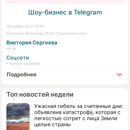
Шоу-бизнес в Telegram
28 ноября 2022, 09:40
Анастасия Волочкова. Фото: Социальные сети
Виктория Сергеева
автор
Соцсети
• Требует проверки
Подробнее
Топ новостей недели
Ужасная гибель за считанные дни:
Фоторепортаж
объявлена катастрофа, которая с
Тодоренко родила под гипнозом,
легкостью сотрет с лица Земли
Волочкова – с особой свечкой: у кого из
целые страны
звезд были необычные роды