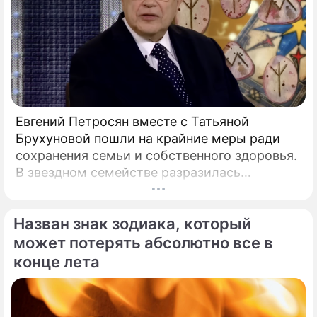
Евгений Петросян вместе с Татьяной
Брухуновой пошли на крайние меры ради
сохранения семьи и собственного здоровья.
В звездном семействе разразилась
настоящая тихая драма, которая вынудила
артистов действовать без промедления.
Назван знак зодиака, который
может потерять абсолютно все в
конце лета