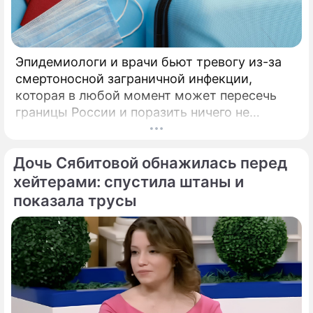
Продолжение: Никита
Джигурда назвал главные
составляющие гармоничных
Эпидемиологи и врачи бьют тревогу из-за
отношений
смертоносной заграничной инфекции,
которая в любой момент может пересечь
границы России и поразить ничего не
подозревающих граждан. Россию
Выпятившая лобок Волочкова стиснула
предупредили о реальной и крайне опасной
в рабочих руках посиневший агрегат:
Дочь Сябитовой обнажилась перед
угрозе: в страну могут завезти неизлечимый
Сняли
и смертоносный вирус Бурбон.
хейтерами: спустила штаны и
показала трусы
Анастасия Юрьевна Волочкова
балерина