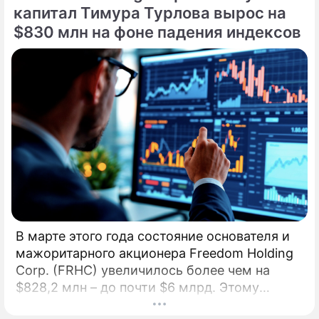
подвигом. Введенный в эксплуатацию 27
капитал Тимура Турлова вырос на
апреля, инновационный энергоблок № 1
$830 млн на фоне падения индексов
Курской АЭС-2 с 1 мая начал официальные
поставки электроэнергии в Единую
энергосистему страны.
В марте этого года состояние основателя и
мажоритарного акционера Freedom Holding
Corp. (FRHC) увеличилось более чем на
$828,2 млн – до почти $6 млрд. Этому
способствовал рост акций компании, где