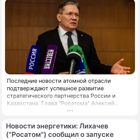
Последние новости атомной отрасли
подтверждают успешное развитие
стратегического партнерства России и
Казахстана. Глава "Росатома" Алексей
Лихачев сообщил, что на площадке будущей
АЭС выполнено более 90% полевых
Новости энергетики: Лихачев
инженерных изысканий, что является
важным этапом реализации масштабного
("Росатом") сообщил о запуске