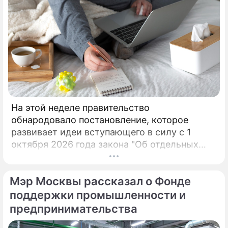
На этой неделе правительство
обнародовало постановление, которое
развивает идеи вступающего в силу с 1
октября 2026 года закона "Об отдельных
вопросах регулирования платформенной
экономики в РФ". Эксперт Координационного
Мэр Москвы рассказал о Фонде
центра при правительстве Арсений
Беленький рассказывает, что на самом деле
поддержки промышленности и
значат для индустрии новые ограничения на
предпринимательства
работу самозанятых. Публикация