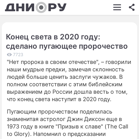
ШОУ-БИЗНЕС
АВТО
Конец света в 2020 году:
КИНО
сделано пугающее пророчество
НЕДВИЖИМОСТЬ
7723
"Нет пророка в своем отечестве", – говорили
ЗДОРОВЬЕ
наши мудрые предки, замечая склонность
ЭКОНОМИКА
людей больше ценить заслуги чужаков. В
полном соответствии с этим библейским
ПРОИСШЕСТВИЯ
выражением до России дошла весть о том,
что конец света наступит в 2020 году.
СОННИК
Пугающим пророчеством поделилась
СТИЛЬ ЖИЗНИ
знаменитая астролог Джин Диксон еще в
СЕРИАЛЫ
1973 году в книге "Призыв к славе" (The Call
to Glory). Напомнил о предсказании
ИГРЫ