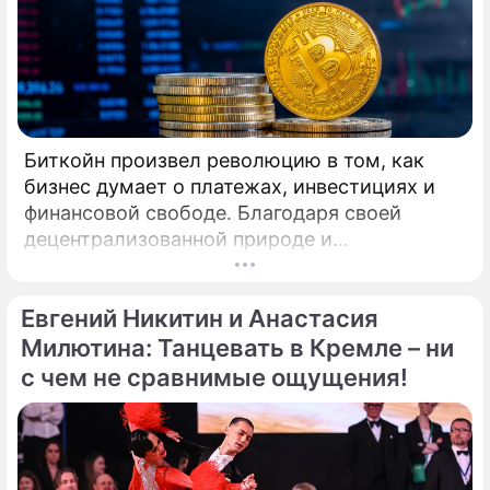
Дарьи Прусаковой примет участие в
турнире профессионалов по
латиноамериканской программе.
Биткойн произвел революцию в том, как
бизнес думает о платежах, инвестициях и
финансовой свободе. Благодаря своей
децентрализованной природе и
безграничной функциональности Биткойн
предлагает компаниям захватывающие
Евгений Никитин и Анастасия
возможности для расширения своего
присутствия. Однако наряду с
Милютина: Танцевать в Кремле – ни
преимуществами возникают и серьезные
с чем не сравнимые ощущения!
проблемы, особенно в нормативно-
правовой сфере. Понимание этих
препятствий имеет важное значение для
предприятий, рассматривающих