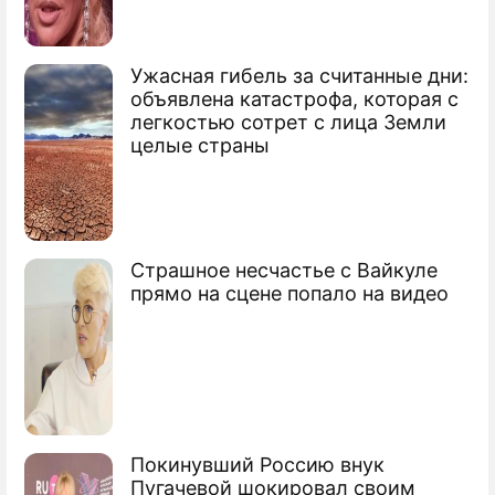
Ужасная гибель за считанные дни:
объявлена катастрофа, которая с
Рамзан Ахматович Кадыров
легкостью сотрет с лица Земли
глава Чеченской Республики
целые страны
Страшное несчастье с Вайкуле
прямо на сцене попало на видео
Покинувший Россию внук
Пугачевой шокировал своим