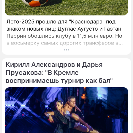
Евро-Азиатского Танцевального Совета
(ЕАDC), который с 2019 года объединил 15
стран, и сразу же в октябре этого года
Лето-2025 прошло для "Краснодара" под
провел первые чемпионаты в Китае (г.
знаком новых лиц: Дуглас Аугусто и Гаэтан
Перрин обошлись клубу в 11,5 млн евро. Но
в восьмерку самых дорогих трансферов в
истории "быков" эти сделки даже не попали.
Вспомним трех игроков, за которых южане
Кирилл Александров и Дарья
действительно выкладывали внушительные
суммы.
Прусакова: "В Кремле
воспринимаешь турнир как бал"