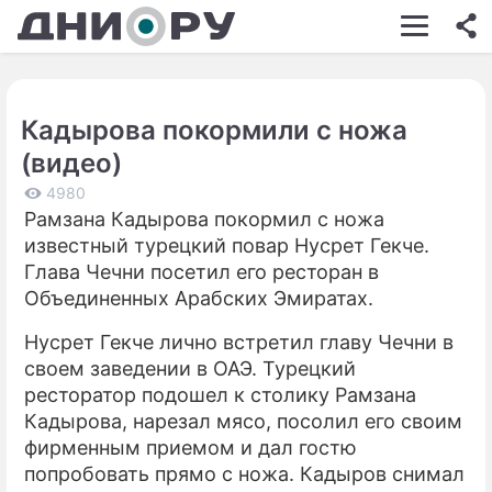
ШОУ-БИЗНЕС
АВТО
Кадырова покормили с ножа
КИНО
(видео)
НЕДВИЖИМОСТЬ
4980
Рамзана Кадырова покормил с ножа
ЗДОРОВЬЕ
известный турецкий повар Нусрет Гекче.
ЭКОНОМИКА
Глава Чечни посетил его ресторан в
Объединенных Арабских Эмиратах.
ПРОИСШЕСТВИЯ
Нусрет Гекче лично встретил главу Чечни в
СОННИК
своем заведении в ОАЭ. Турецкий
ресторатор подошел к столику Рамзана
СТИЛЬ ЖИЗНИ
Кадырова, нарезал мясо, посолил его своим
СЕРИАЛЫ
фирменным приемом и дал гостю
попробовать прямо с ножа. Кадыров снимал
ИГРЫ