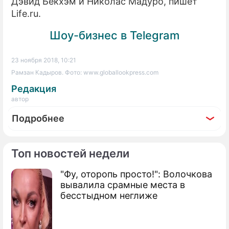
Дэвид Бекхэм и Николас Мадуро, пишет
Life.ru.
Шоу-бизнес в Telegram
23 ноября 2018, 10:21
Рамзан Кадыров. Фото: www.globallookpress.com
Редакция
автор
Подробнее
Топ новостей недели
"Фу, оторопь просто!": Волочкова
По теме
вывалила срамные места в
бесстыдном неглиже
Продолжение: Порошенко
советуют покаяться перед
Кадыровым