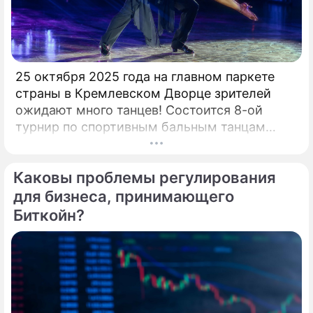
25 октября 2025 года на главном паркете
страны в Кремлевском Дворце зрителей
ожидают много танцев! Состоится 8-ой
турнир по спортивным бальным танцам
"Кубок Кремля – Гордость России!". Будет
разыграно четыре Кубка Кремля в
Каковы проблемы регулирования
европейской и латиноамериканской
программах среди любителей,
для бизнеса, принимающего
профессионалов и Про-Эм пар. Организатор
Биткойн?
– президент Российского Танцевального
Союза, президент Евро-Азиатского
Танцевального Совете (EADC), заслуженный
деятель искусств РФ, народный артист
России Станислав Попов. Совсем недавно
сложившийся дуэт Кирилла Александрова и