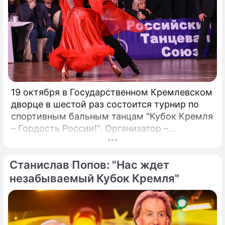
возможность внедрения Биткойна.
19 октября в Государственном Кремлевском
дворце в шестой раз состоится турнир по
спортивным бальным танцам "Кубок Кремля
– Гордость России!". Организатор –
президент Российского танцевального
союза, заслуженный деятель искусств РФ,
Станислав Попов: "Нас ждет
народный артист России Станислав Попов.
незабываемый Кубок Кремля"